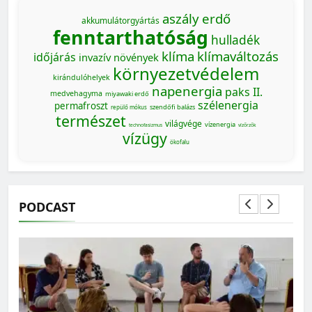
aszály
erdő
akkumulátorgyártás
fenntarthatóság
hulladék
klíma
klímaváltozás
időjárás
invazív növények
környezetvédelem
kirándulóhelyek
napenergia
paks II.
medvehagyma
miyawaki erdő
szélenergia
permafroszt
szendőfi balázs
repülő mókus
természet
világvége
vízenergia
technofasizmus
vízőrzők
vízügy
ökofalu
PODCAST
MAGYARORSZÁG SZÁMOKBAN