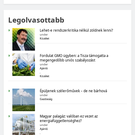
MAGYARORSZÁG SZÁMOKBAN
Legolvasottabb
Magyarország számokban: Fogyasztói bizalom,
gazdasági várakozások
Lehet-e rendszerkritika nélkül zöldnek lenni?
under
Közélet
Fordulat GMO ügyben: a Tisza támogatta a
megengedőbb uniós szabályozást
under
Ajánló
,
Közélet
MAGYARORSZÁG SZÁMOKBAN
Épüljenek szélerőművek – de ne bárhová
Magyarország számokban: Államadósság
under
Gazdaság
Magyar palagáz: valóban ez vezet az
energiafüggetlenséghez?
under
Ajánló
,