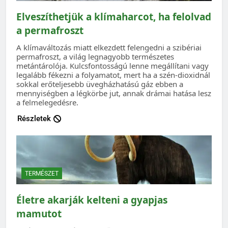
Elveszíthetjük a klímaharcot, ha felolvad
a permafroszt
A klímaváltozás miatt elkezdett felengedni a szibériai
permafroszt, a világ legnagyobb természetes
metántárolója. Kulcsfontosságú lenne megállítani vagy
legalább fékezni a folyamatot, mert ha a szén-dioxidnál
sokkal erőteljesebb üvegházhatású gáz ebben a
mennyiségben a légkörbe jut, annak drámai hatása lesz
a felmelegedésre.
Részletek
TERMÉSZET
Életre akarják kelteni a gyapjas
mamutot