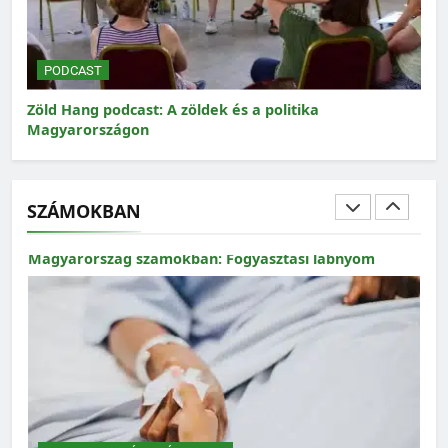
Magyarország számokban: a nők szerepvállalása a
közéletben
PODCAST
P
Zöld Hang podcast: A zöldek és a politika
Zöl
Magyarországon
SZÁMOKBAN
MAGYARORSZÁG SZÁMOKBAN
Magyarország számokban: Fogyasztási lábnyom