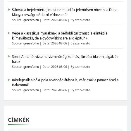
Szlovákia bejelentette, most nem tudják jelentősen növelni a Duna
Magyarországra érkező vízhozamát
Source:
greenfo.hu
Date: 2026-08-06
By szerkeszto
Vége a klasszikus nyaraknak, a belföldi turizmust is elintézi a
klímaváltozás, de a gyógyvízkincsre alig építünk
Source:
greenfo.hu
Date: 2026-08-06
By szerkeszto
Szent Anna-tó: vízszint, vízminőség-romlás, fürdési tilalom, algák és
halak
Source:
greenfo.hu
Date: 2026-08-06
By szerkeszto
Rátelepszik a hőkupola a vendéglátásra is, már csak a panasz árad a
Balatonnál
Source:
greenfo.hu
Date: 2026-08-06
By szerkeszto
CÍMKÉK