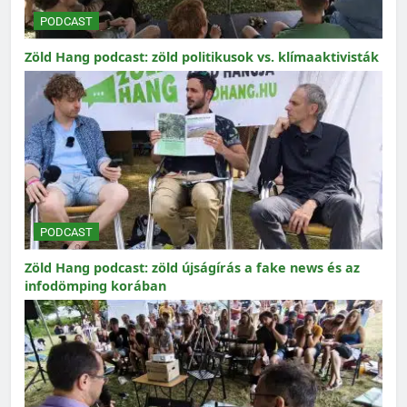
PODCAST
Zöld Hang podcast: zöld politikusok vs. klímaaktivisták
PODCAST
Zöld Hang podcast: zöld újságírás a fake news és az
infodömping korában