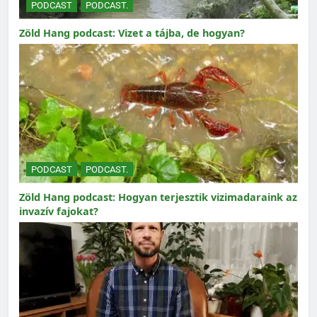
PODCAST
PODCAST.
Zöld Hang podcast: Vizet a tájba, de hogyan?
PODCAST
PODCAST.
Zöld Hang podcast: Hogyan terjesztik vizimadaraink az
invazív fajokat?