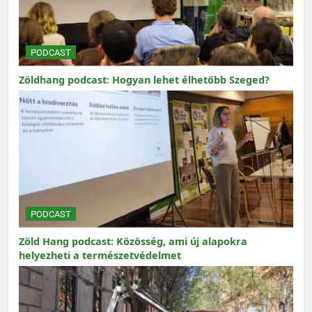
PODCAST
Zöldhang podcast: Hogyan lehet élhetőbb Szeged?
PODCAST
Zöld Hang podcast: Közösség, ami új alapokra
helyezheti a természetvédelmet