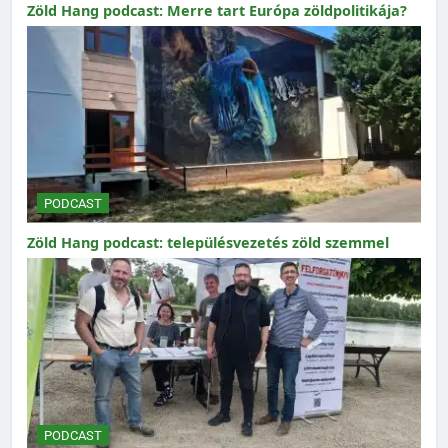
Zöld Hang podcast: Merre tart Európa zöldpolitikája?
PODCAST
Zöld Hang podcast: településvezetés zöld szemmel
PODCAST