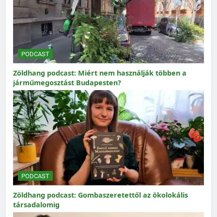
PODCAST
Zöldhang podcast: Miért nem használják többen a
járműmegosztást Budapesten?
PODCAST
Zöldhang podcast: Gombaszeretettől az ökolokális
társadalomig