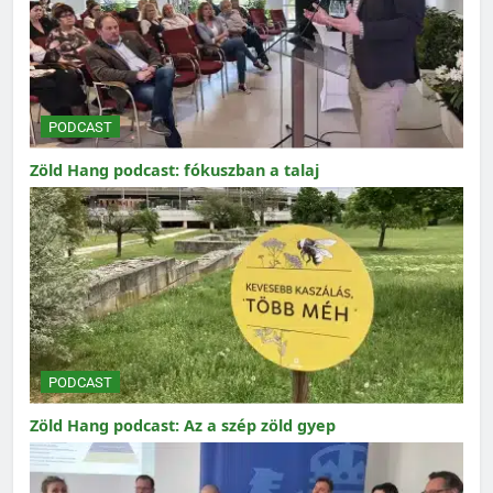
PODCAST
Zöld Hang podcast: fókuszban a talaj
PODCAST
Zöld Hang podcast: Az a szép zöld gyep