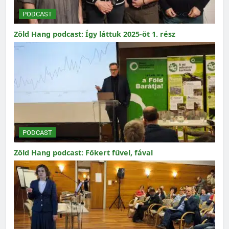
PODCAST
Zöld Hang podcast: Így láttuk 2025-öt 1. rész
PODCAST
Zöld Hang podcast: Főkert fűvel, fával