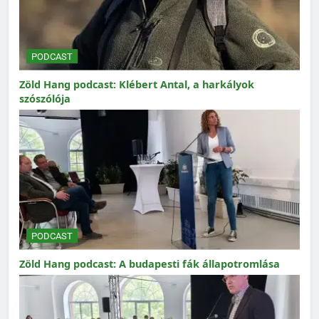
PODCAST
Zöld Hang podcast: Klébert Antal, a harkályok
szószólója
PODCAST
Zöld Hang podcast: A budapesti fák állapotromlása