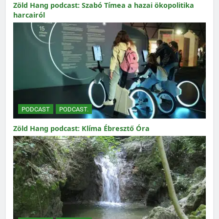
Zöld Hang podcast: Szabó Tímea a hazai ökopolitika
harcairól
PODCAST
PODCAST.
Zöld Hang podcast: Klíma Ébresztő Óra