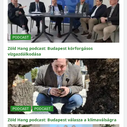
PODCAST
Zöld Hang podcast: Budapest körforgásos
vízgazdálkodása
PODCAST
PODCAST.
Zöld Hang podcast: Budapest válasza a klímaválságra