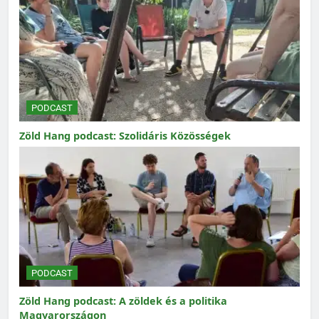
PODCAST
Zöld Hang podcast: Szolidáris Közösségek
PODCAST
Zöld Hang podcast: A zöldek és a politika
Magyarországon