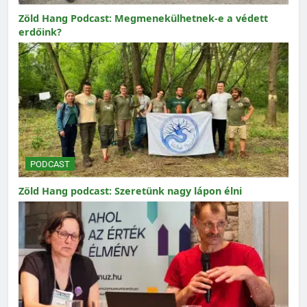
Zöld Hang Podcast: Megmenekülhetnek-e a védett
erdőink?
PODCAST
Zöld Hang podcast: Szeretünk nagy lápon élni