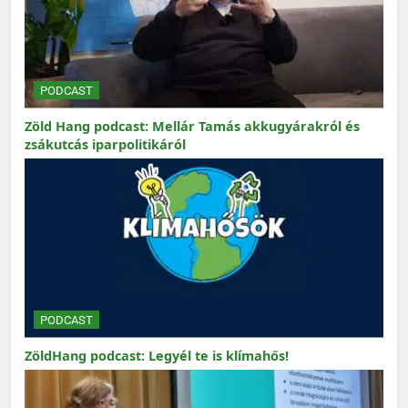
PODCAST
Zöld Hang podcast: Mellár Tamás akkugyárakról és
zsákutcás iparpolitikáról
PODCAST
ZöldHang podcast: Legyél te is klímahős!