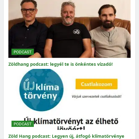
PODCAST
Zöldhang podcast: legyél te is önkéntes vízadó!
PODCAST
Zöld Hang podcast: Legyen új, átfogó klímatörvénye