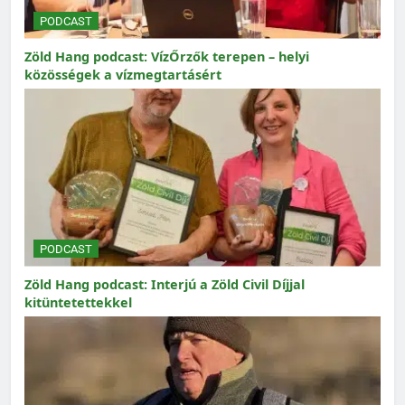
PODCAST
Zöld Hang podcast: VízŐrzők terepen – helyi
közösségek a vízmegtartásért
PODCAST
Zöld Hang podcast: Interjú a Zöld Civil Díjjal
kitüntetettekkel