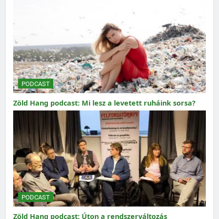
PODCAST
Zöld Hang podcast: Mi lesz a levetett ruháink sorsa?
PODCAST
Zöld Hang podcast: Úton a rendszerváltozás