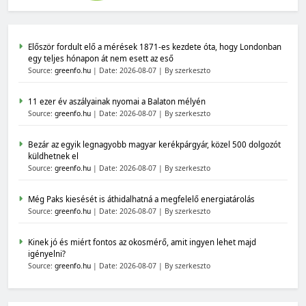
Először fordult elő a mérések 1871-es kezdete óta, hogy Londonban
egy teljes hónapon át nem esett az eső
Source:
greenfo.hu
Date: 2026-08-07
By szerkeszto
11 ezer év aszályainak nyomai a Balaton mélyén
Source:
greenfo.hu
Date: 2026-08-07
By szerkeszto
Bezár az egyik legnagyobb magyar kerékpárgyár, közel 500 dolgozót
küldhetnek el
Source:
greenfo.hu
Date: 2026-08-07
By szerkeszto
Még Paks kiesését is áthidalhatná a megfelelő energiatárolás
Source:
greenfo.hu
Date: 2026-08-07
By szerkeszto
Kinek jó és miért fontos az okosmérő, amit ingyen lehet majd
igényelni?
Source:
greenfo.hu
Date: 2026-08-07
By szerkeszto