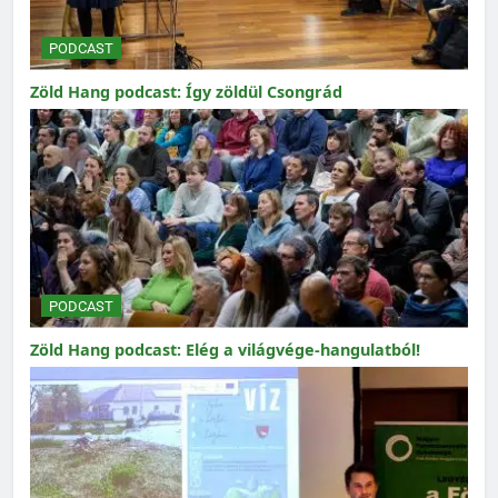
PODCAST
Zöld Hang podcast: Így zöldül Csongrád
PODCAST
Zöld Hang podcast: Elég a világvége-hangulatból!