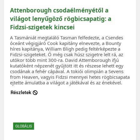
Attenborough csodaélményétől a
világot lenyűgöző rögbicsapatig: a
Fidzsi-szigetek kincsei
A Tasmániát megtaláló Tasman felfedezte, a Csendes
óceánt végigjáró Cook kapitány elnevezte, a Bounty
híres kapitánya, William Bligh pedig feltérképezte a
Fidzsi-szigeteket. Ő még csak húsz szigetre lelt rá, az
utókor több mint 300-ra. David Attemborough ifjú
kutatóként népzenét gyűjtött itt és részese lehett egy
csodának a fehér cápával. A tokiói olimpián a Sevens
from Heaven, vagyis Fidzsi mennyei hetes rögbicsapata
ejtette ámulatba a világot a játékával és az énekével.
Részletek
GLOBÁLIS