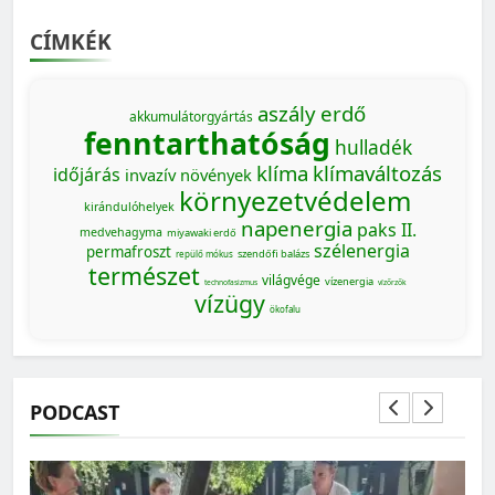
CÍMKÉK
aszály
erdő
akkumulátorgyártás
fenntarthatóság
hulladék
klíma
klímaváltozás
időjárás
invazív növények
környezetvédelem
kirándulóhelyek
napenergia
paks II.
medvehagyma
miyawaki erdő
szélenergia
permafroszt
szendőfi balázs
repülő mókus
természet
világvége
vízenergia
technofasizmus
vízőrzők
vízügy
ökofalu
PODCAST