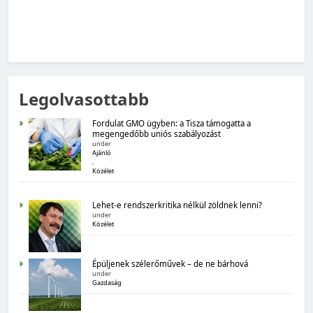
MAGYARORSZÁG SZÁMOKBAN
Legolvasottabb
Magyarország számokban: Fogyasztói bizalom,
gazdasági várakozások
Fordulat GMO ügyben: a Tisza támogatta a
megengedőbb uniós szabályozást
under
Ajánló
,
Közélet
Lehet-e rendszerkritika nélkül zöldnek lenni?
under
Közélet
MAGYARORSZÁG SZÁMOKBAN
Épüljenek szélerőművek – de ne bárhová
Magyarország számokban: Államadósság
under
Gazdaság