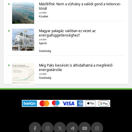
Másfélfok: Nem a vízhiány a valódi gond a Velencei-
tónál
under
Közélet
Magyar palagáz: valóban ez vezet az
energiafüggetlenséghez?
under
MAGYARORSZÁG SZÁMOKBAN
Ajánló
,
Magyarország számokban: biogazdálkodás
Gazdaság
Még Paks kiesését is áthidalhatná a megfelelő
energiatárolás
under
Gazdaság
MAGYARORSZÁG SZÁMOKBAN
Tizenhat adatsor a tizenhat évről