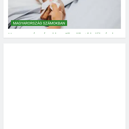
MAGYARORSZÁG SZÁMOKBAN
Magyarország számokban: Elkerülhető halálozások
MAGYARORSZÁG SZÁMOKBAN
Magyarország számokban: Vad, vadászat