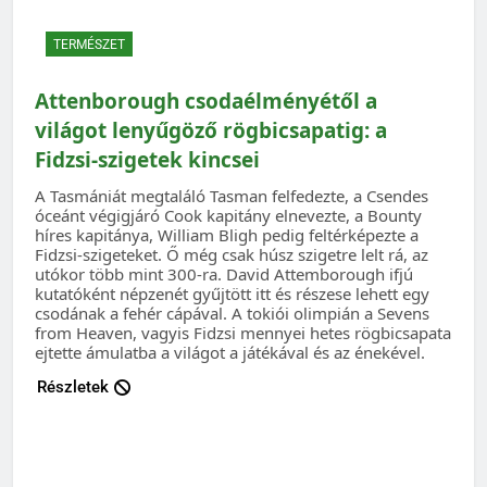
TERMÉSZET
Attenborough csodaélményétől a
világot lenyűgöző rögbicsapatig: a
Fidzsi-szigetek kincsei
A Tasmániát megtaláló Tasman felfedezte, a Csendes
óceánt végigjáró Cook kapitány elnevezte, a Bounty
híres kapitánya, William Bligh pedig feltérképezte a
Fidzsi-szigeteket. Ő még csak húsz szigetre lelt rá, az
utókor több mint 300-ra. David Attemborough ifjú
kutatóként népzenét gyűjtött itt és részese lehett egy
csodának a fehér cápával. A tokiói olimpián a Sevens
from Heaven, vagyis Fidzsi mennyei hetes rögbicsapata
ejtette ámulatba a világot a játékával és az énekével.
Részletek