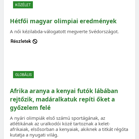
KÖZÉLET
Hétfői magyar olimpiai eredmények
A női kézilabda-válogatott megverte Svédországot.
Részletek
GLOBÁLIS
Afrika aranya a kenyai futók lábában
rejtőzik, madáralkatuk repíti őket a
győzelem felé
A nyári olimpiák első számú sportágának, az
atlétikának az uralkodói közé tartoznak a kelet-
afrikaiak, elsősorban a kenyaiak, akiknek a titkát régóta
kutatja a nyugati világ.