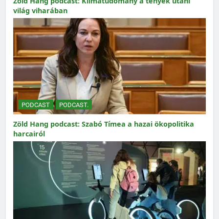
Zöld Hang podcast: Klímatudomány a tények utáni
világ viharában
PODCAST
PODCAST.
Zöld Hang podcast: Szabó Tímea a hazai ökopolitika
harcairól