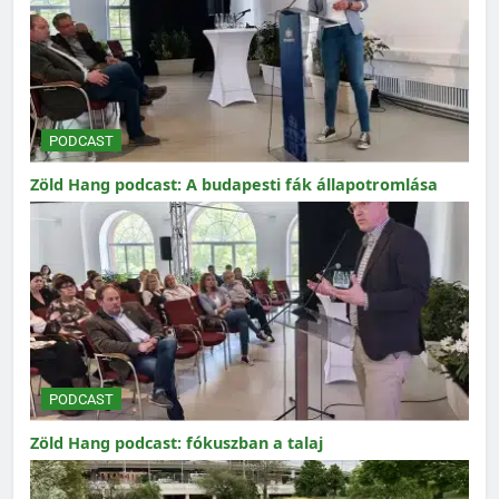
PODCAST
Zöld Hang podcast: A budapesti fák állapotromlása
PODCAST
Zöld Hang podcast: fókuszban a talaj