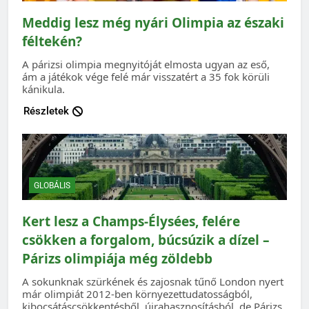
Meddig lesz még nyári Olimpia az északi
féltekén?
A párizsi olimpia megnyitóját elmosta ugyan az eső,
ám a játékok vége felé már visszatért a 35 fok körüli
kánikula.
Részletek
GLOBÁLIS
Kert lesz a Champs-Élysées, felére
csökken a forgalom, búcsúzik a dízel –
Párizs olimpiája még zöldebb
A sokunknak szürkének és zajosnak tűnő London nyert
már olimpiát 2012-ben környezettudatosságból,
kibocsátáscsökkentésből, újrahasznosításból, de Párizs