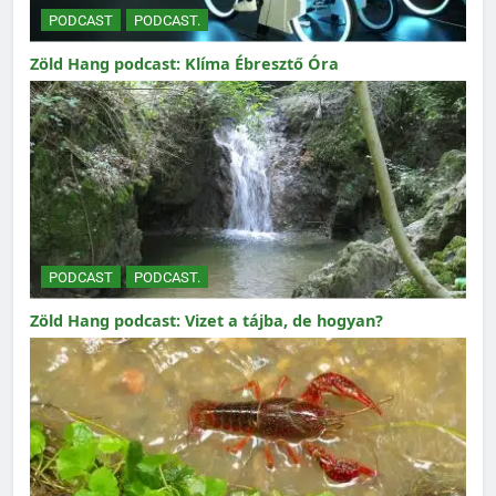
PODCAST
PODCAST.
Zöld Hang podcast: Klíma Ébresztő Óra
PODCAST
PODCAST.
Zöld Hang podcast: Vizet a tájba, de hogyan?