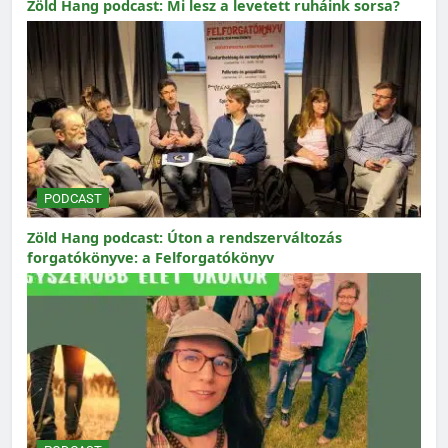
Zöld Hang podcast: Mi lesz a levetett ruháink sorsa?
PODCAST
Zöld Hang podcast: Úton a rendszerváltozás
forgatókönyve: a Felforgatókönyv