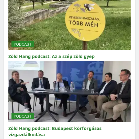
PODCAST
Zöld Hang podcast: Az a szép zöld gyep
PODCAST
Zöld Hang podcast: Budapest körforgásos
vízgazdálkodása