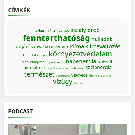
CÍMKÉK
aszály
erdő
akkumulátorgyártás
fenntarthatóság
hulladék
klíma
klímaváltozás
időjárás
invazív növények
környezetvédelem
kirándulóhelyek
napenergia
paks II.
medvehagyma
miyawaki erdő
szélenergia
permafroszt
szendőfi balázs
repülő mókus
természet
világvége
vízenergia
technofasizmus
vízőrzők
vízügy
ökofalu
PODCAST