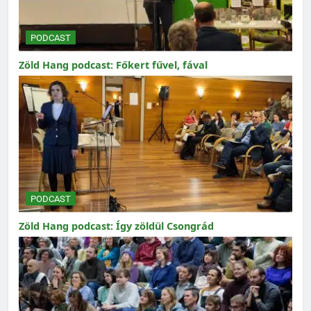
PODCAST
Zöld Hang podcast: Főkert fűvel, fával
PODCAST
Zöld Hang podcast: Így zöldül Csongrád