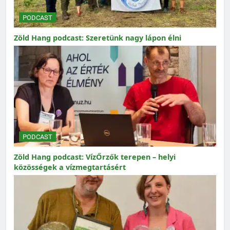
PODCAST
Zöld Hang podcast: Szeretünk nagy lápon élni
PODCAST
Zöld Hang podcast: VízŐrzők terepen – helyi
közösségek a vízmegtartásért