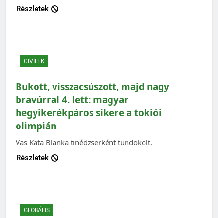
Részletek
CIVILEK
Bukott, visszacsúszott, majd nagy
bravúrral 4. lett: magyar
hegyikerékpáros sikere a tokiói
olimpián
Vas Kata Blanka tinédzserként tündökölt.
Részletek
GLOBÁLIS