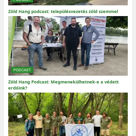
Zöld Hang podcast: településvezetés zöld szemmel
PODCAST
Zöld Hang Podcast: Megmenekülhetnek-e a védett
erdőink?