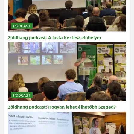
PODCAST
Zöldhang podcast: A lusta kertész élőhelyei
PODCAST
Zöldhang podcast: Hogyan lehet élhetőbb Szeged?