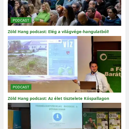
PODCAST
Zöld Hang podcast: Elég a világvége-hangulatból!
PODCAST
Zöld Hang podcast: Az élet tisztelete Kóspallagon