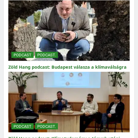
PODCAST
PODCAST.
Zöld Hang podcast: Budapest válasza a klímaválságra
PODCAST
PODCAST.