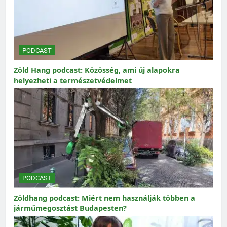
PODCAST
Zöld Hang podcast: Közösség, ami új alapokra
helyezheti a természetvédelmet
PODCAST
Zöldhang podcast: Miért nem használják többen a
járműmegosztást Budapesten?