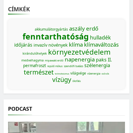
CÍMKÉK
aszály
erdő
akkumulátorgyártás
fenntarthatóság
hulladék
klíma
klímaváltozás
időjárás
invazív növények
környezetvédelem
kirándulóhelyek
napenergia
paks II.
medvehagyma
miyawaki erdő
szélenergia
permafroszt
szendőfi balázs
repülő mókus
természet
világvége
vízenergia
technofasizmus
vízőrzők
vízügy
ökofalu
PODCAST