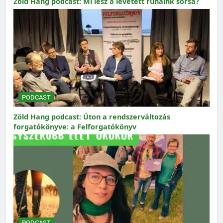
Zöld Hang podcast: Mi lesz a levetett ruháink sorsa?
PODCAST
Zöld Hang podcast: Úton a rendszerváltozás
forgatókönyve: a Felforgatókönyv
PODCAST