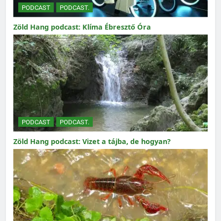
PODCAST
PODCAST.
Zöld Hang podcast: Klíma Ébresztő Óra
PODCAST
PODCAST.
Zöld Hang podcast: Vizet a tájba, de hogyan?