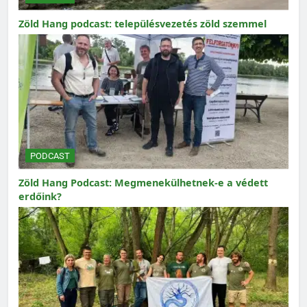
Zöld Hang podcast: településvezetés zöld szemmel
PODCAST
Zöld Hang Podcast: Megmenekülhetnek-e a védett
erdőink?