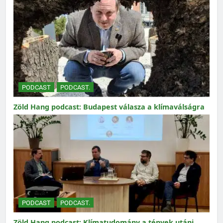
PODCAST
PODCAST.
Zöld Hang podcast: Budapest válasza a klímaválságra
PODCAST
PODCAST.
Zöld Hang podcast: Klímatudomány a tények utáni