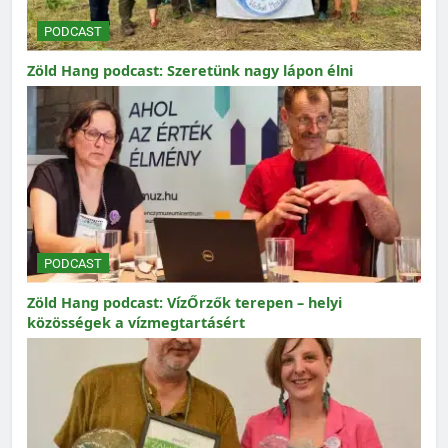
PODCAST
Zöld Hang podcast: Szeretünk nagy lápon élni
PODCAST
Zöld Hang podcast: VízŐrzők terepen – helyi
közösségek a vízmegtartásért