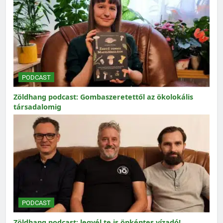
PODCAST
Zöldhang podcast: Gombaszeretettől az ökolokális
társadalomig
PODCAST
Zöldhang podcast: legyél te is önkéntes vízadó!