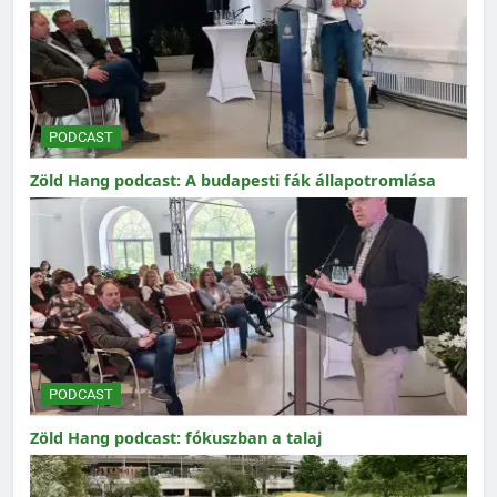
PODCAST
Zöld Hang podcast: A budapesti fák állapotromlása
PODCAST
Zöld Hang podcast: fókuszban a talaj