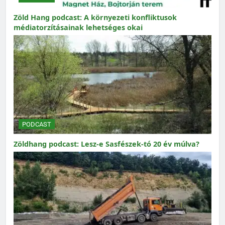
Zöld Hang podcast: A környezeti konfliktusok
médiatorzításainak lehetséges okai
PODCAST
Zöldhang podcast: Lesz-e Sasfészek-tó 20 év múlva?