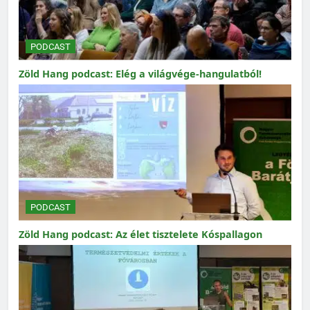
PODCAST
Zöld Hang podcast: Elég a világvége-hangulatból!
PODCAST
Zöld Hang podcast: Az élet tisztelete Kóspallagon