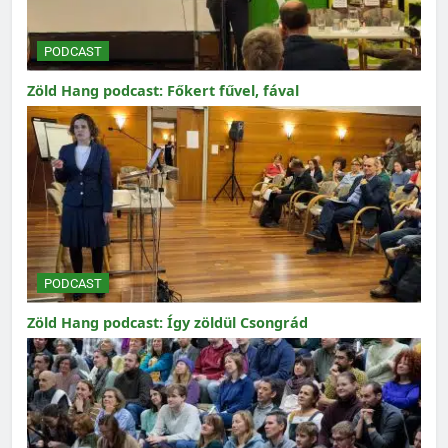
PODCAST
Zöld Hang podcast: Főkert fűvel, fával
PODCAST
Zöld Hang podcast: Így zöldül Csongrád