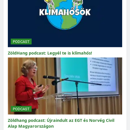
PODCAST
ZöldHang podcast: Legyél te is klímahős!
PODCAST
Zöldhang podcast: Újraindult az EGT és Norvég Civil
Alap Magyarországon