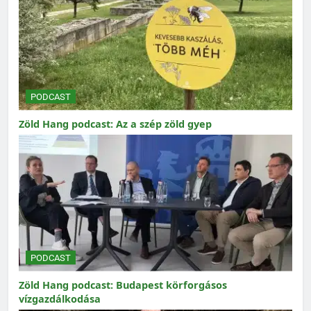
PODCAST
Zöld Hang podcast: Az a szép zöld gyep
PODCAST
Zöld Hang podcast: Budapest körforgásos
vízgazdálkodása