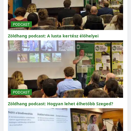
PODCAST
Zöldhang podcast: A lusta kertész élőhelyei
PODCAST
Zöldhang podcast: Hogyan lehet élhetőbb Szeged?