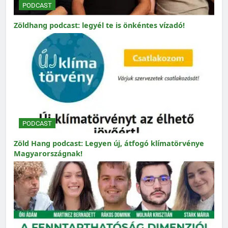
PODCAST
Zöldhang podcast: legyél te is önkéntes vízadó!
PODCAST
Zöld Hang podcast: Legyen új, átfogó klímatörvénye
Magyarországnak!