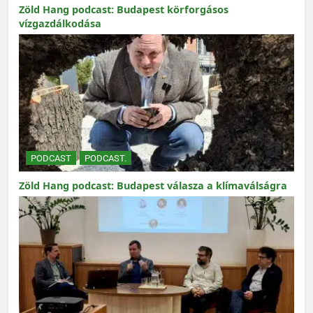
Zöld Hang podcast: Budapest körforgásos
vízgazdálkodása
PODCAST
PODCAST.
Zöld Hang podcast: Budapest válasza a klímaválságra