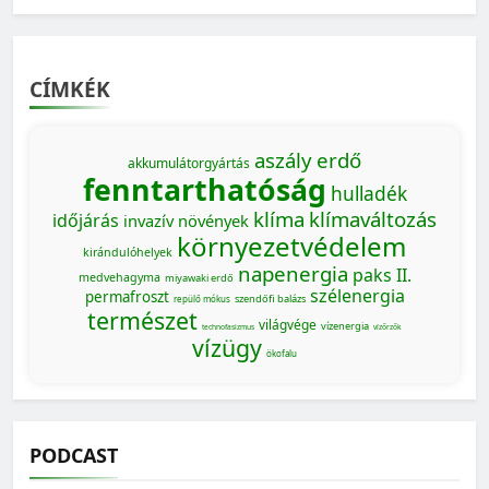
CÍMKÉK
aszály
erdő
akkumulátorgyártás
fenntarthatóság
hulladék
klíma
klímaváltozás
időjárás
invazív növények
környezetvédelem
kirándulóhelyek
napenergia
paks II.
medvehagyma
miyawaki erdő
szélenergia
permafroszt
szendőfi balázs
repülő mókus
természet
világvége
vízenergia
technofasizmus
vízőrzők
vízügy
ökofalu
PODCAST