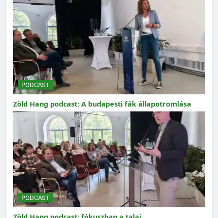
PODCAST
Zöld Hang podcast: A budapesti fák állapotromlása
PODCAST
Zöld Hang podcast: fókuszban a talaj