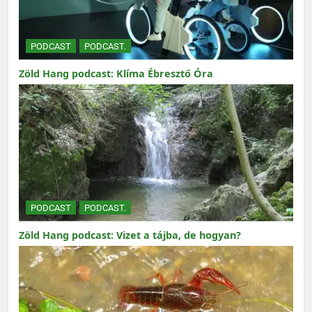
PODCAST
PODCAST.
Zöld Hang podcast: Klíma Ébresztő Óra
PODCAST
PODCAST.
Zöld Hang podcast: Vizet a tájba, de hogyan?