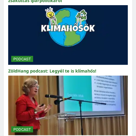
zsákutcás iparpolitikáról
PODCAST
ZöldHang podcast: Legyél te is klímahős!
PODCAST