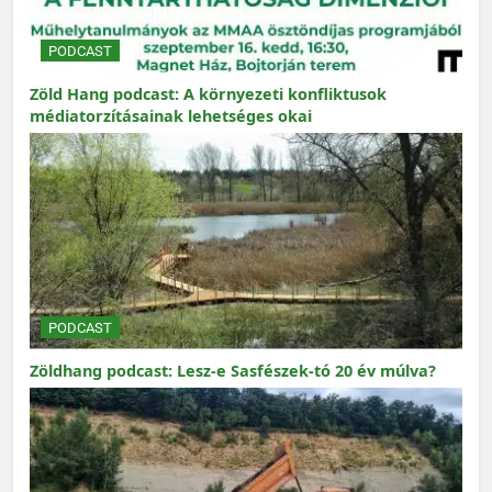
PODCAST
Zöld Hang podcast: A környezeti konfliktusok
médiatorzításainak lehetséges okai
PODCAST
Zöldhang podcast: Lesz-e Sasfészek-tó 20 év múlva?