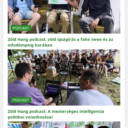
PODCAST
Zöld Hang podcast: zöld újságírás a fake news és az
infodömping korában
PODCAST
Zöld Hang podcast: A mesterséges intelligencia
politikai vonatkozásai