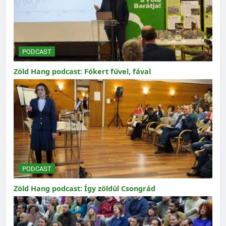
PODCAST
Zöld Hang podcast: Főkert fűvel, fával
PODCAST
Zöld Hang podcast: Így zöldül Csongrád