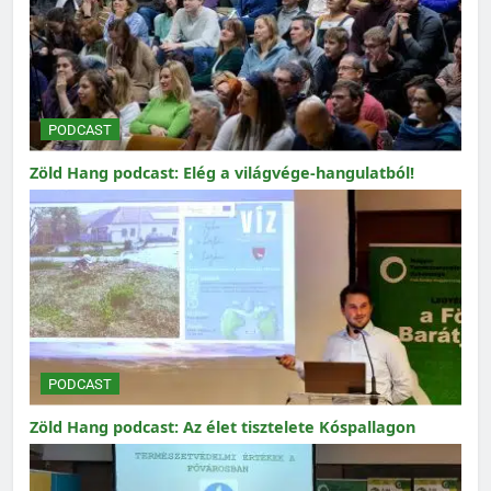
PODCAST
Zöld Hang podcast: Elég a világvége-hangulatból!
PODCAST
Zöld Hang podcast: Az élet tisztelete Kóspallagon