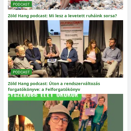
PODCAST
Zöld Hang podcast: Mi lesz a levetett ruháink sorsa?
PODCAST
Zöld Hang podcast: Úton a rendszerváltozás
forgatókönyve: a Felforgatókönyv