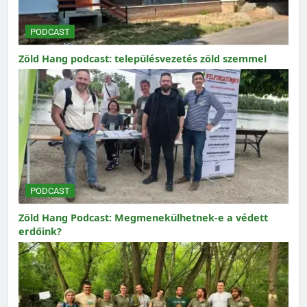
PODCAST
Zöld Hang podcast: településvezetés zöld szemmel
PODCAST
Zöld Hang Podcast: Megmenekülhetnek-e a védett
erdőink?