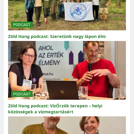
PODCAST
Zöld Hang podcast: Szeretünk nagy lápon élni
PODCAST
Zöld Hang podcast: VízŐrzők terepen – helyi
közösségek a vízmegtartásért