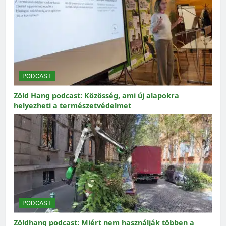
PODCAST
Zöld Hang podcast: Közösség, ami új alapokra
helyezheti a természetvédelmet
PODCAST
Zöldhang podcast: Miért nem használják többen a