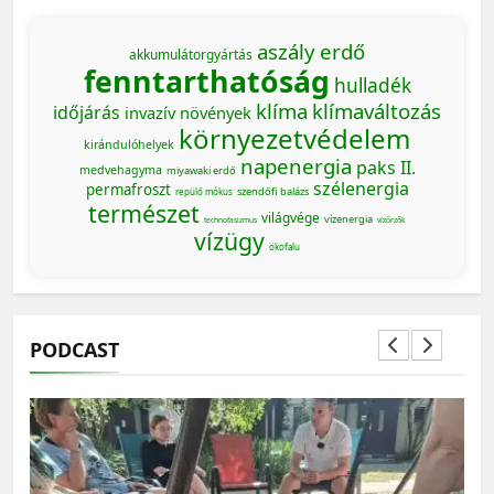
aszály
erdő
akkumulátorgyártás
fenntarthatóság
hulladék
klíma
klímaváltozás
időjárás
invazív növények
környezetvédelem
kirándulóhelyek
napenergia
paks II.
medvehagyma
miyawaki erdő
szélenergia
permafroszt
szendőfi balázs
repülő mókus
természet
világvége
vízenergia
technofasizmus
vízőrzők
vízügy
ökofalu
PODCAST
MAGYARORSZÁG SZÁMOKBAN