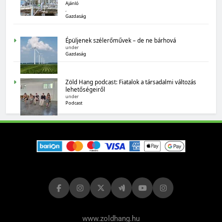
Ajánló
,
Gazdaság
MAGYARORSZÁG SZÁMOKBAN
Épüljenek szélerőművek – de ne bárhová
under
Gazdaság
Magyarország számokban: biogazdálkodás
Zöld Hang podcast: Fiatalok a társadalmi változás
lehetőségeiről
under
Podcast
MAGYARORSZÁG SZÁMOKBAN
Tizenhat adatsor a tizenhat évről
www.zoldhang.hu