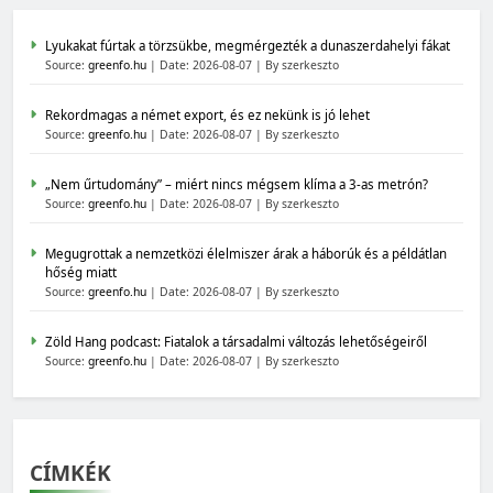
Lyukakat fúrtak a törzsükbe, megmérgezték a dunaszerdahelyi fákat
Source:
greenfo.hu
Date: 2026-08-07
By szerkeszto
Rekordmagas a német export, és ez nekünk is jó lehet
Source:
greenfo.hu
Date: 2026-08-07
By szerkeszto
„Nem űrtudomány” – miért nincs mégsem klíma a 3-as metrón?
Source:
greenfo.hu
Date: 2026-08-07
By szerkeszto
Megugrottak a nemzetközi élelmiszer árak a háborúk és a példátlan
hőség miatt
Source:
greenfo.hu
Date: 2026-08-07
By szerkeszto
Zöld Hang podcast: Fiatalok a társadalmi változás lehetőségeiről
Source:
greenfo.hu
Date: 2026-08-07
By szerkeszto
CÍMKÉK