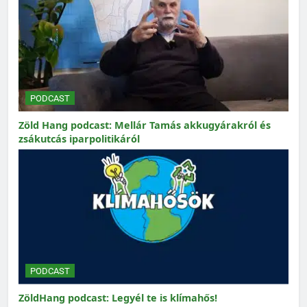
PODCAST
Zöld Hang podcast: Mellár Tamás akkugyárakról és
zsákutcás iparpolitikáról
PODCAST
ZöldHang podcast: Legyél te is klímahős!