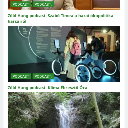
PODCAST
PODCAST.
Zöld Hang podcast: Szabó Tímea a hazai ökopolitika
harcairól
PODCAST
PODCAST.
Zöld Hang podcast: Klíma Ébresztő Óra