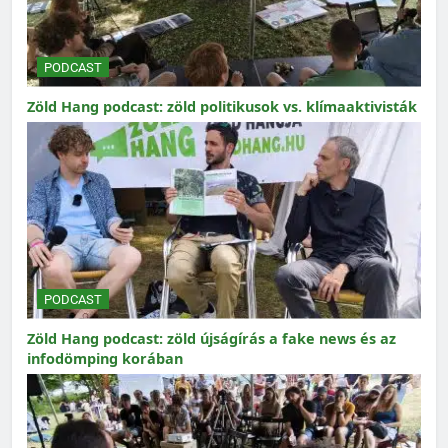
PODCAST
Zöld Hang podcast: zöld politikusok vs. klímaaktivisták
PODCAST
Zöld Hang podcast: zöld újságírás a fake news és az
infodömping korában