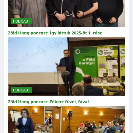
PODCAST
Zöld Hang podcast: Így láttuk 2025-öt 1. rész
PODCAST
Zöld Hang podcast: Főkert fűvel, fával