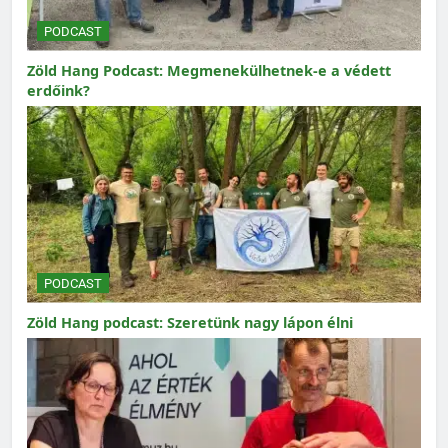
PODCAST
Zöld Hang Podcast: Megmenekülhetnek-e a védett
erdőink?
PODCAST
Zöld Hang podcast: Szeretünk nagy lápon élni