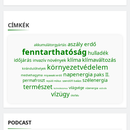
CÍMKÉK
aszály
erdő
akkumulátorgyártás
fenntarthatóság
hulladék
klíma
klímaváltozás
időjárás
invazív növények
környezetvédelem
kirándulóhelyek
napenergia
paks II.
medvehagyma
miyawaki erdő
szélenergia
permafroszt
szendőfi balázs
repülő mókus
természet
világvége
vízenergia
technofasizmus
vízőrzők
vízügy
ökofalu
PODCAST