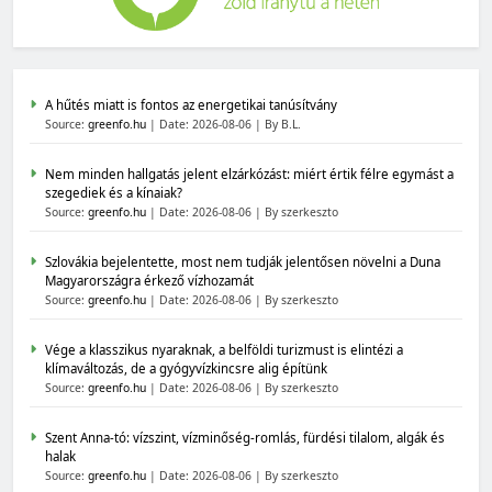
A hűtés miatt is fontos az energetikai tanúsítvány
Source:
greenfo.hu
Date: 2026-08-06
By B.L.
Nem minden hallgatás jelent elzárkózást: miért értik félre egymást a
szegediek és a kínaiak?
Source:
greenfo.hu
Date: 2026-08-06
By szerkeszto
Szlovákia bejelentette, most nem tudják jelentősen növelni a Duna
Magyarországra érkező vízhozamát
Source:
greenfo.hu
Date: 2026-08-06
By szerkeszto
Vége a klasszikus nyaraknak, a belföldi turizmust is elintézi a
klímaváltozás, de a gyógyvízkincsre alig építünk
Source:
greenfo.hu
Date: 2026-08-06
By szerkeszto
Szent Anna-tó: vízszint, vízminőség-romlás, fürdési tilalom, algák és
halak
Source:
greenfo.hu
Date: 2026-08-06
By szerkeszto