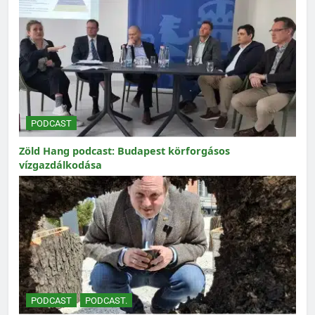
PODCAST
Zöld Hang podcast: Budapest körforgásos
vízgazdálkodása
PODCAST
PODCAST.