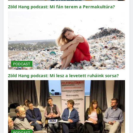
Zöld Hang podcast: Mi fán terem a Permakultúra?
PODCAST
Zöld Hang podcast: Mi lesz a levetett ruháink sorsa?
PODCAST