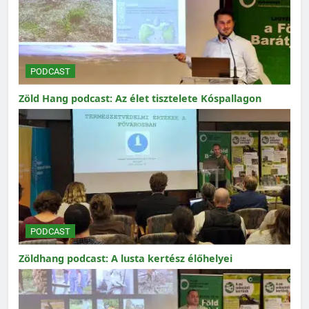
PODCAST
Zöld Hang podcast: Az élet tisztelete Kóspallagon
PODCAST
Zöldhang podcast: A lusta kertész élőhelyei