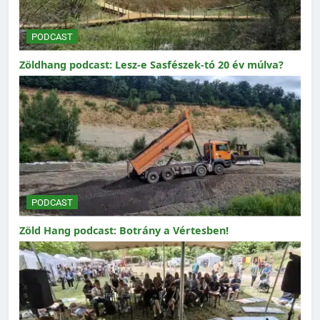
PODCAST
Zöldhang podcast: Lesz-e Sasfészek-tó 20 év múlva?
PODCAST
Zöld Hang podcast: Botrány a Vértesben!