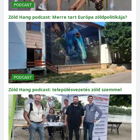
PODCAST
Zöld Hang podcast: Merre tart Európa zöldpolitikája?
PODCAST
Zöld Hang podcast: településvezetés zöld szemmel