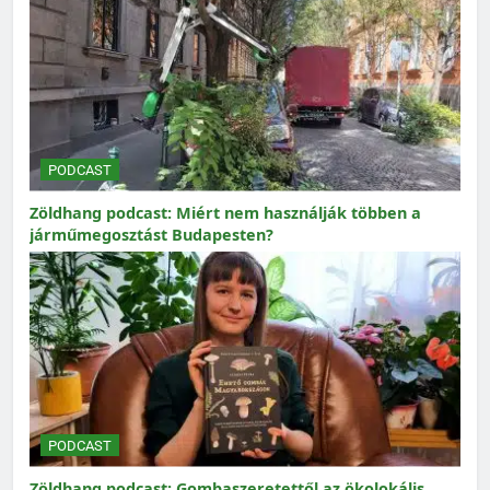
PODCAST
Zöldhang podcast: Miért nem használják többen a
járműmegosztást Budapesten?
PODCAST
Zöldhang podcast: Gombaszeretettől az ökolokális