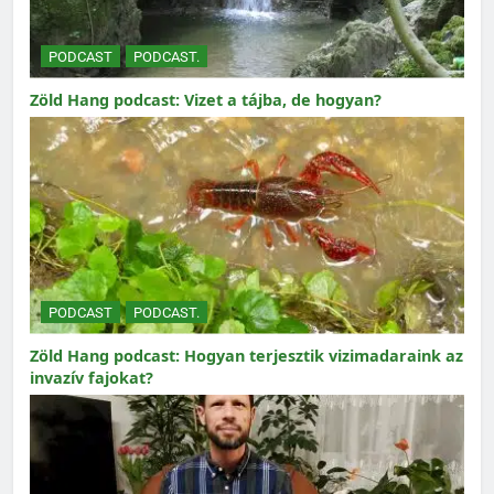
PODCAST
PODCAST.
Zöld Hang podcast: Vizet a tájba, de hogyan?
PODCAST
PODCAST.
Zöld Hang podcast: Hogyan terjesztik vizimadaraink az
invazív fajokat?