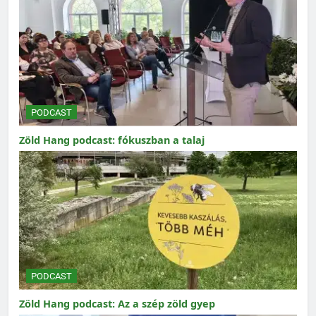
PODCAST
Zöld Hang podcast: fókuszban a talaj
PODCAST
Zöld Hang podcast: Az a szép zöld gyep