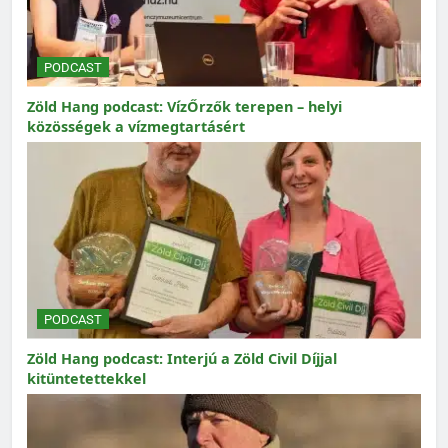
PODCAST
Zöld Hang podcast: VízŐrzők terepen – helyi
közösségek a vízmegtartásért
PODCAST
Zöld Hang podcast: Interjú a Zöld Civil Díjjal
kitüntetettekkel