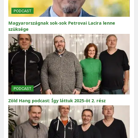
PODCAST
Magyarországnak sok-sok Petrovai Lacira lenne
szüksége
PODCAST
Zöld Hang podcast: Így láttuk 2025-öt 2. rész