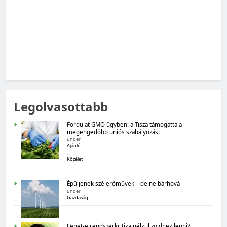
MAGYARORSZÁG SZÁMOKBAN
Legolvasottabb
Magyarország számokban: Államadósság
Fordulat GMO ügyben: a Tisza támogatta a
megengedőbb uniós szabályozást
under
Ajánló
,
Közélet
Épüljenek szélerőművek – de ne bárhová
under
Gazdaság
MAGYARORSZÁG SZÁMOKBAN
Lehet-e rendszerkritika nélkül zöldnek lenni?