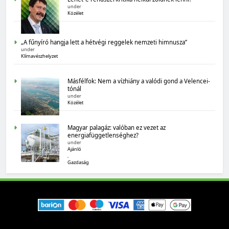
Magyarország számokban: biogazdálkodás
under
Közélet
„A fűnyíró hangja lett a hétvégi reggelek nemzeti himnusza”
under
Klímavészhelyzet
Másfélfok: Nem a vízhiány a valódi gond a Velencei-
tónál
under
Közélet
MAGYARORSZÁG SZÁMOKBAN
Tizenhat adatsor a tizenhat évről
Magyar palagáz: valóban ez vezet az
energiafüggetlenséghez?
under
Ajánló
,
Gazdaság
MAGYARORSZÁG SZÁMOKBAN