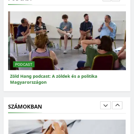
MAGYARORSZÁG SZÁMOKBAN
Magyarország számokban: Fogyasztási lábnyom
PODCAST
P
Zöld Hang podcast: A zöldek és a politika
Zöl
Magyarországon
SZÁMOKBAN
MAGYARORSZÁG SZÁMOKBAN
Magyarország számokban: Elkerülhető halálozások