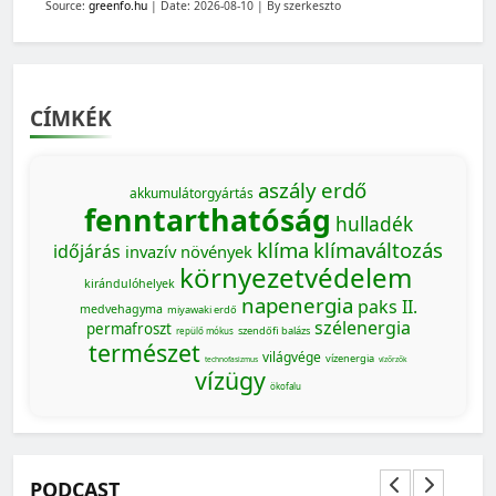
Source:
greenfo.hu
Date: 2026-08-10
By szerkeszto
CÍMKÉK
aszály
erdő
akkumulátorgyártás
fenntarthatóság
hulladék
klíma
klímaváltozás
időjárás
invazív növények
környezetvédelem
kirándulóhelyek
napenergia
paks II.
medvehagyma
miyawaki erdő
szélenergia
permafroszt
szendőfi balázs
repülő mókus
természet
világvége
vízenergia
MAGYARORSZÁG SZÁMOKBAN
technofasizmus
vízőrzők
vízügy
ökofalu
Magyarország számokban: a nők szerepvállalása a
közéletben
PODCAST