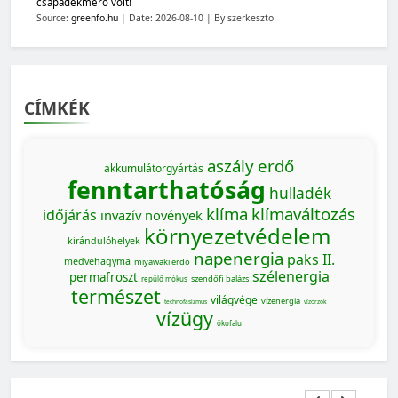
csapadékmérő volt!
Source:
greenfo.hu
Date: 2026-08-10
By szerkeszto
CÍMKÉK
aszály
erdő
akkumulátorgyártás
fenntarthatóság
hulladék
klíma
klímaváltozás
időjárás
invazív növények
környezetvédelem
kirándulóhelyek
napenergia
paks II.
medvehagyma
miyawaki erdő
szélenergia
permafroszt
szendőfi balázs
repülő mókus
természet
világvége
vízenergia
technofasizmus
vízőrzők
vízügy
ökofalu