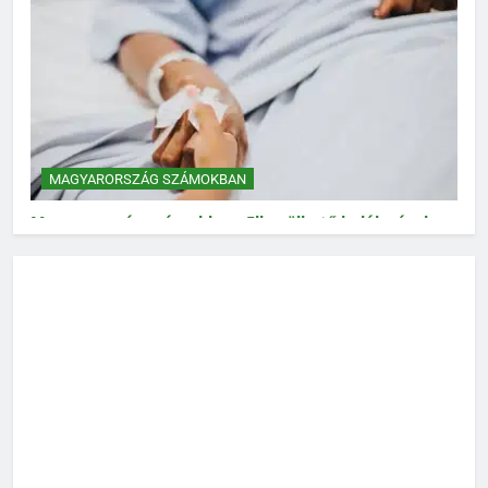
MAGYARORSZÁG SZÁMOKBAN
Magyarország számokban: Elkerülhető halálozások
MAGYARORSZÁG SZÁMOKBAN
Magyarország számokban: Vad, vadászat