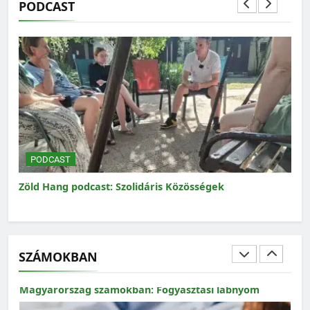
PODCAST
MAGYARORSZÁG SZÁMOKBAN
Magyarország számokban: a nők szerepvállalása a
közéletben
PODCAST
P
Zöld Hang podcast: Szolidáris Közösségek
Zöl
Mag
SZÁMOKBAN
MAGYARORSZÁG SZÁMOKBAN
Magyarország számokban: Fogyasztási lábnyom