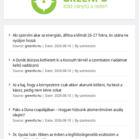
Aki spórolni akar az energián, állítsa a klímát 26-27 fokra, és utána ne
nyúljon hozzá
Source:
greenfo.hu
Date: 2026-08-10
By szerkeszto
A Dunát átúszva köthetett ki a Kossuth térnél a szombaton riadalmat
keltő vaddisznó
Source:
greenfo.hu
Date: 2026-08-10
By szerkeszto
Az a baj, hogy a környezetre csak akkor akarunk költeni, ha beüt a
káosz, pedig nem kéne sokat
Source:
greenfo.hu
Date: 2026-08-10
By szerkeszto
Paks a Duna csapdájában – Hogyan hűtsünk atomerőművet aszály
idején?
Source:
greenfo.hu
Date: 2026-08-10
By szerkeszto
Dr. Gyulai Iván: Ebben az évben a legfölöslegesebb eszközöm a