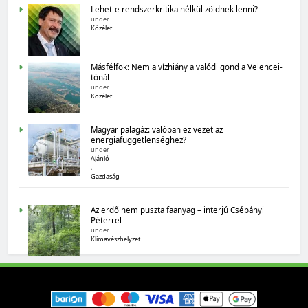
Lehet-e rendszerkritika nélkül zöldnek lenni?
Magyarország számokban: Államadósság
under
Közélet
Másfélfok: Nem a vízhiány a valódi gond a Velencei-
tónál
under
Közélet
Magyar palagáz: valóban ez vezet az
energiafüggetlenséghez?
under
MAGYARORSZÁG SZÁMOKBAN
Ajánló
,
Magyarország számokban: biogazdálkodás
Gazdaság
Az erdő nem puszta faanyag – interjú Csépányi
Péterrel
under
Klímavészhelyzet