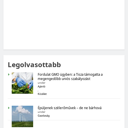
MAGYARORSZÁG SZÁMOKBAN
Legolvasottabb
Magyarország számokban: Fogyasztói bizalom,
gazdasági várakozások
Fordulat GMO ügyben: a Tisza támogatta a
megengedőbb uniós szabályozást
under
Ajánló
,
Közélet
Épüljenek szélerőművek – de ne bárhová
under
Gazdaság
MAGYARORSZÁG SZÁMOKBAN