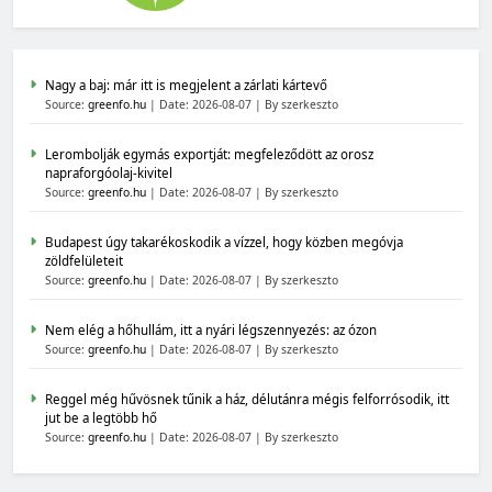
Nagy a baj: már itt is megjelent a zárlati kártevő
Source:
greenfo.hu
Date: 2026-08-07
By szerkeszto
Lerombolják egymás exportját: megfeleződött az orosz
napraforgóolaj-kivitel
Source:
greenfo.hu
Date: 2026-08-07
By szerkeszto
Budapest úgy takarékoskodik a vízzel, hogy közben megóvja
zöldfelületeit
Source:
greenfo.hu
Date: 2026-08-07
By szerkeszto
Nem elég a hőhullám, itt a nyári légszennyezés: az ózon
Source:
greenfo.hu
Date: 2026-08-07
By szerkeszto
Reggel még hűvösnek tűnik a ház, délutánra mégis felforrósodik, itt
jut be a legtöbb hő
Source:
greenfo.hu
Date: 2026-08-07
By szerkeszto