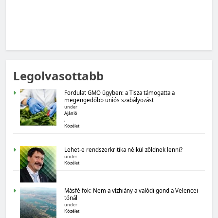
MAGYARORSZÁG SZÁMOKBAN
Legolvasottabb
Magyarország számokban: Fogyasztói bizalom,
gazdasági várakozások
Fordulat GMO ügyben: a Tisza támogatta a
megengedőbb uniós szabályozást
under
Ajánló
,
Közélet
Lehet-e rendszerkritika nélkül zöldnek lenni?
under
Közélet
MAGYARORSZÁG SZÁMOKBAN
Másfélfok: Nem a vízhiány a valódi gond a Velencei-
Magyarország számokban: Államadósság
tónál
under
Közélet