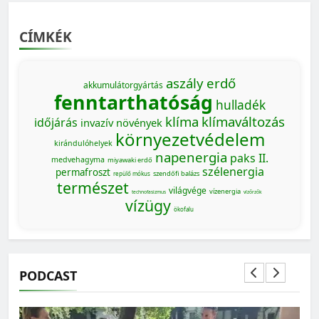
CÍMKÉK
aszály
erdő
akkumulátorgyártás
fenntarthatóság
hulladék
klíma
klímaváltozás
időjárás
invazív növények
környezetvédelem
kirándulóhelyek
napenergia
paks II.
medvehagyma
miyawaki erdő
szélenergia
permafroszt
szendőfi balázs
repülő mókus
természet
világvége
vízenergia
technofasizmus
vízőrzők
vízügy
ökofalu
PODCAST