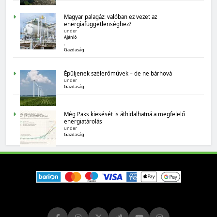
Magyar palagáz: valóban ez vezet az
energiafüggetlenséghez?
under
Ajánló
,
Gazdaság
MAGYARORSZÁG SZÁMOKBAN
Épüljenek szélerőművek – de ne bárhová
under
Gazdaság
Magyarország számokban: biogazdálkodás
Még Paks kiesését is áthidalhatná a megfelelő
energiatárolás
under
Gazdaság
MAGYARORSZÁG SZÁMOKBAN
Tizenhat adatsor a tizenhat évről