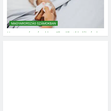
MAGYARORSZÁG SZÁMOKBAN
Magyarország számokban: Elkerülhető halálozások
MAGYARORSZÁG SZÁMOKBAN
Magyarország számokban: Vad, vadászat