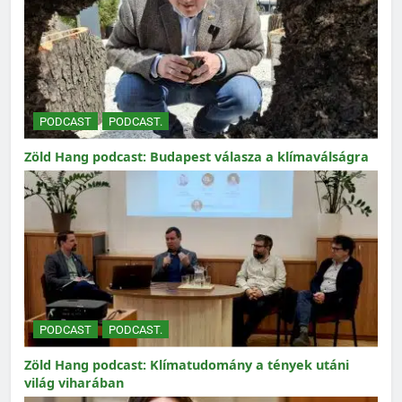
PODCAST
PODCAST.
Zöld Hang podcast: Budapest válasza a klímaválságra
PODCAST
PODCAST.
Zöld Hang podcast: Klímatudomány a tények utáni
világ viharában