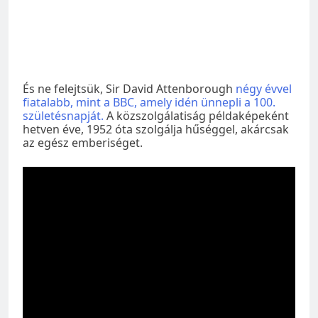
És ne felejtsük, Sir David Attenborough
négy évvel
fiatalabb, mint a BBC, amely idén ünnepli a 100.
születésnapját.
A közszolgálatiság példaképeként
hetven éve, 1952 óta szolgálja hűséggel, akárcsak
az egész emberiséget.