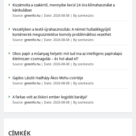
Kiszámolta a szakértő, mennyibe kerül 24 óra klímahasználat a
kánikulában
Source:
greenfo.hu
Date: 2026-08-08
By szerkeszto
Veszélyben a textil-újrahasznosítás: A német hulladékgyűjtő
konténerek megszüntetése komoly problémákhoz vezethet
Source:
greenfo.hu
Date: 2026-08-08
By szerkeszto
Okos papír a műanyag helyett: mit tud ma az intelligens papíralapú
élelmiszer-csomagolás – és hol akad el?
Source:
greenfo.hu
Date: 2026-08-08
By szerkeszto
Gajdos László Hadházy Ákos Mohu csörtéje
Source:
greenfo.hu
Date: 2026-08-08
By szerkeszto
A farkas volt az őskori ember legjobb barátja?
Source:
greenfo.hu
Date: 2026-08-08
By szerkeszto
CÍMKÉK