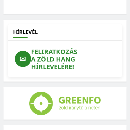
Amikor az ökológus rajzolni kezd – interjú Gallé-Szpisjak
Nikolettel
2026-06-15
HÍRLEVÉL
FELIRATKOZÁS
✉
A ZÖLD HANG
HÍRLEVELÉRE!