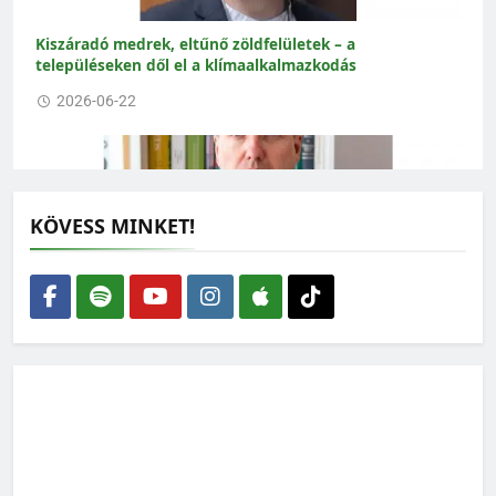
Kiszáradó medrek, eltűnő zöldfelületek – a
településeken dől el a klímaalkalmazkodás
2026-06-22
KÖVESS MINKET!
Eltűnő vizeink: védett fajok tucatjai kerülhetnek
veszélybe a Tisza mentén
2026-06-16