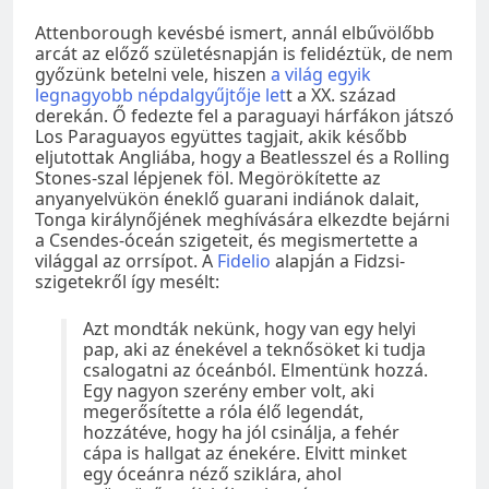
Attenborough kevésbé ismert, annál elbűvölőbb
arcát az előző születésnapján is felidéztük, de nem
győzünk betelni vele, hiszen
a világ egyik
legnagyobb népdalgyűjtője let
t a XX. század
derekán. Ő fedezte fel a paraguayi hárfákon játszó
Los Paraguayos együttes tagjait, akik később
eljutottak Angliába, hogy a Beatlesszel és a Rolling
Stones-szal lépjenek föl. Megörökítette az
anyanyelvükön éneklő guarani indiánok dalait,
Tonga királynőjének meghívására elkezdte bejárni
a Csendes-óceán szigeteit, és megismertette a
világgal az orrsípot. A
Fidelio
alapján a Fidzsi-
szigetekről így mesélt:
Azt mondták nekünk, hogy van egy helyi
pap, aki az énekével a teknősöket ki tudja
csalogatni az óceánból. Elmentünk hozzá.
Egy nagyon szerény ember volt, aki
megerősítette a róla élő legendát,
hozzátéve, hogy ha jól csinálja, a fehér
cápa is hallgat az énekére. Elvitt minket
egy óceánra néző sziklára, ahol