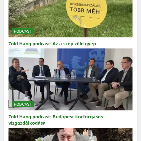
PODCAST
Zöld Hang podcast: Az a szép zöld gyep
PODCAST
Zöld Hang podcast: Budapest körforgásos
vízgazdálkodása