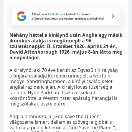
Néhány héttel a királynő után Anglia egy másik
ikonikus alakja is megünnepli a 96.
születésnapját: II. Erzsébet 1926. április 21-én,
David Attenborough 1926. május 8-án látta meg
a napvilágot.
A királynő, aki 70 éve került az Egyesült Királyság
trónjára családja körében ünnepelt a Norfolk
megyei Sandringhamben, a királyi család kelet-
angliai rezidenciáján. A királyi lovas tüzérség a
londoni Hyde Parkban díszlövéssekkel
köszöntötte, a Westminster apátság harangjai is
megszólaltak tiszteletére.
Anglia himnusza, a „God save the Queen”
világszerte ismert dallam és szöveg, a globális
változata pedig lehetne a „God Save the Planet”,