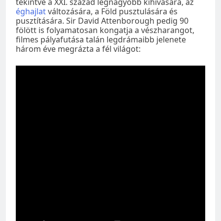
tekintve a XXI. század legnagyobb kihívására, az
éghajlat
változására, a Föld pusztulására és
pusztítására. Sir David Attenborough pedig 90
fölött is folyamatosan kongatja a vészharangot,
filmes pályafutása talán legdrámaibb jelenete
három éve megrázta a fél világot: