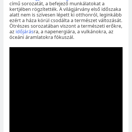
című sorozatát, a befejező munkálatokat a
kertjében rögzítették. A világjárvány első időszaka
alatt nem is szívesen lépett ki otthonról, leginkább
ezért a háza körül csodálta a természet változását.
Ötrészes sorozatában viszont a természeti erőkre,
az
időjárás
ra, a napenergiára, a vulkánokra, az
óceáni áramlatokra fókuszál.