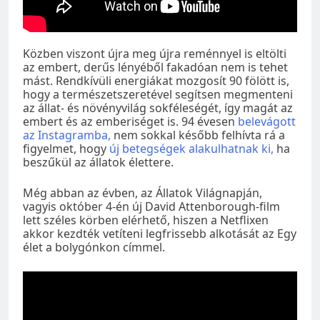
Közben viszont újra meg újra reménnyel is eltölti
az embert, derűs lényéből fakadóan nem is tehet
mást. Rendkívüli energiákat mozgosít 90 fölött is,
hogy a természetszeretével segítsen megmenteni
az állat- és növényvilág sokféleségét, így magát az
embert és az emberiséget is. 94 évesen
belevágott
az Instagramba,
nem sokkal később felhívta rá a
figyelmet, hogy
új betegségek alakulhatnak ki,
ha
beszűkül az állatok élettere.
Még abban az évben, az Állatok Világnapján,
vagyis október 4-én új David Attenborough-film
lett széles körben elérhető, hiszen a Netflixen
akkor kezdték vetíteni legfrissebb alkotását az Egy
élet a bolygónkon címmel.