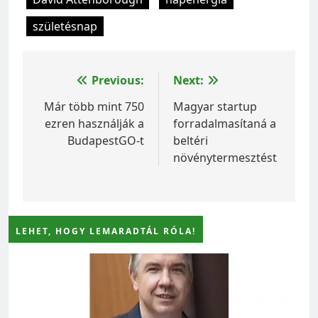
születésnap
Bejegyzés
Previous:
Next:
navigáció
Már több mint 750
Magyar startup
ezren használják a
forradalmasítaná a
BudapestGO-t
beltéri
növénytermesztést
LEHET, HOGY LEMARADTÁL RÓLA!