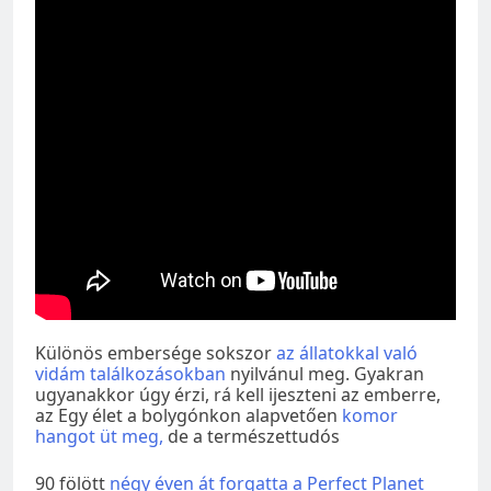
Különös embersége sokszor
az állatokkal való
vidám találkozásokban
nyilvánul meg. Gyakran
ugyanakkor úgy érzi, rá kell ijeszteni az emberre,
az Egy élet a bolygónkon alapvetően
komor
hangot üt meg,
de a természettudós
90 fölött
négy éven át forgatta a Perfect Planet