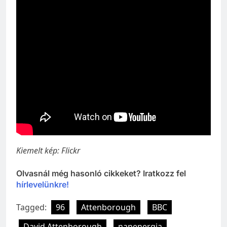
Kiemelt kép: Flickr
Olvasnál még hasonló cikkeket? Iratkozz fel
hírlevelünkre!
Tagged:
96
Attenborough
BBC
David Attenborough
napenergia