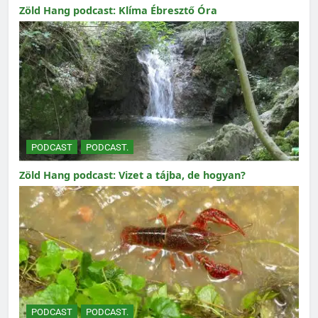
Zöld Hang podcast: Klíma Ébresztő Óra
PODCAST
PODCAST.
Zöld Hang podcast: Vizet a tájba, de hogyan?
PODCAST
PODCAST.