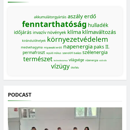
aszály
erdő
akkumulátorgyártás
fenntarthatóság
hulladék
klíma
klímaváltozás
időjárás
invazív növények
környezetvédelem
kirándulóhelyek
napenergia
paks II.
medvehagyma
miyawaki erdő
szélenergia
permafroszt
szendőfi balázs
repülő mókus
természet
világvége
vízenergia
technofasizmus
vízőrzők
vízügy
ökofalu
PODCAST