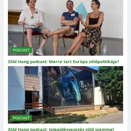
PODCAST
Zöld Hang podcast: Merre tart Európa zöldpolitikája?
PODCAST
Zöld Hang podcast: településvezetés zöld szemmel