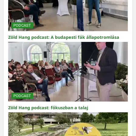
PODCAST
Zöld Hang podcast: A budapesti fák állapotromlása
PODCAST
Zöld Hang podcast: fókuszban a talaj