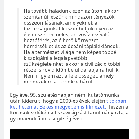
Ha tovább haladunk ezen az úton, akkor
szemtanúi leszünk mindazon tényezők
összeomlásának, amelyeknek a
biztonságunkat köszönhetjük: ilyen az
élelmiszertermelés, az ivóvízhez való
hozzáférés, az élhető környezeti
hőmérséklet és az óceáni táplálékláncok.
Ha a természet világa nem képes többé
kiszolgálni a legalapvetőbb
szükségleteinket, akkor a civilizáció többi
része is rövid időn belül darabjaira hullik.
Nem irigylem azt a felelősséget, amely
mindezek miatt önökre hárul.
Egy éve, 95. születésnapján némi kutatómunka
után kiderült, hogy a 2000-es évek elején
titokban
két héten át Békés megyében is filmezett,
hiszen a
Körösök vidékén a tiszavirágzást tanulmányozta, a
gyomaendrőidek segítségével: