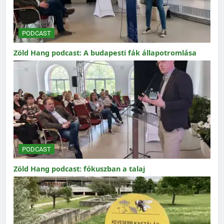
PODCAST
Zöld Hang podcast: A budapesti fák állapotromlása
PODCAST
Zöld Hang podcast: fókuszban a talaj