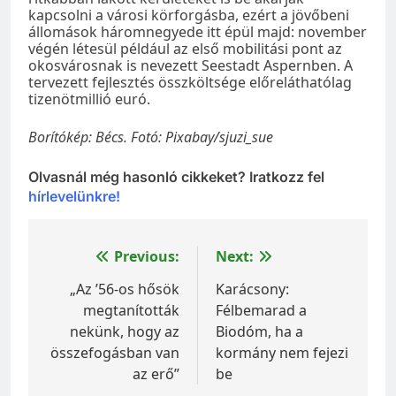
kapcsolni a városi körforgásba, ezért a jövőbeni
állomások háromnegyede itt épül majd: november
végén létesül például az első mobilitási pont az
okosvárosnak is nevezett Seestadt Aspernben. A
tervezett fejlesztés összköltsége előreláthatólag
tizenötmillió euró.
Borítókép: Bécs. Fotó: Pixabay/sjuzi_sue
Olvasnál még hasonló cikkeket? Iratkozz fel
hírlevelünkre!
Bejegyzés
Previous:
Next:
navigáció
„Az ’56-os hősök
Karácsony:
megtanították
Félbemarad a
nekünk, hogy az
Biodóm, ha a
összefogásban van
kormány nem fejezi
az erő”
be