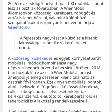
2025-re az eddigi 9 helyett már 100 mobilitási pont
lesz az osztrák fővárosban. A WienMobil
állomásokon közösségi kerékpárt, robogót és
autót is lehet bérelni, valamint különböző
szolgáltatásokat is igénybe lehet venni – írja a
Greenfo.hu
A fejlesztés nagyrészt a külső és a kisebb
lakossággal rendelkező kerületeket
érinti.
A
közösségi közlekedés
és egyéb környezetbarát
mobilitási módok kombinálása nagy
népszerűségnek örvend a bécsiek körében. 2018-
ban hozták létre az első WienMobil állomást,
amelyből jelenleg összesen kilenc található az
osztrák fővárosban. Ezek olyan mobilitási pontok,
ahol – helyszíntől függően – közösségi kerékpár,
roller, robogó, autó, illetve esetenként taxi,
kerékpárszervíz, e-autótöltő, kerékpártároló és
teherbicikli is a lakosság rendelkezésére áll.
A növekvő igények kiszolgálása érdekében a város