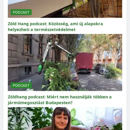
PODCAST
Zöld Hang podcast: Közösség, ami új alapokra
helyezheti a természetvédelmet
PODCAST
Zöldhang podcast: Miért nem használják többen a
járműmegosztást Budapesten?