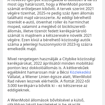
most úgy határozott, hogy a WienMobil pontok
számát erőteljesen kibővíti. A tervek szerint 2021
végére tizenhat, 2025-re pedig száz ilyen állomás
található majd városszerte. Az eddigi bérelhető
tizenkét e-autó, ötvenhat roller és harminchat
moped, valamint a meglévő öt bicikliszerelő-
állomás, illetve tizenöt fedett kerékpártároló
számát is majdnem a kétszeresére növelik 2021
végére. Ezen kívül a bérelhető közösségi autók
száma a jelenlegi huszonnyolcról 2023-ig százra
emelkedik majd.
Mivel rengetegen használják a Citybike közösségi
kerékpárokat, 2022 áprilisától minden mobilitási
ponton lesz dokkolóállomás is. A kétkerekűek
egyébként hamarosan már a Bécsi
Közlekedés
i
Vállalat, a Wiener Linien égisze alatt, WienMobil
Rad néven lesznek elérhetők. A flottát 2022-től
3.000 kerékpárra bővítik ki – ez kétszerese az
eddigieknek.
A WienMobil állomások bővítésével a külső,
ritkábban lakott kerületeket is be akarják