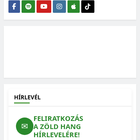
Marokkói példa: látványos eredményt hozott a
nejlonzacskók betiltása
2026-03-11
Jordán Ferenc: Maréknyi ember profit- és
hataloméhsége áll szemben emberek milliárdjainak
érdekeivel
2025-12-02
HÍRLEVÉL
FELIRATKOZÁS
✉
A ZÖLD HANG
HÍRLEVELÉRE!