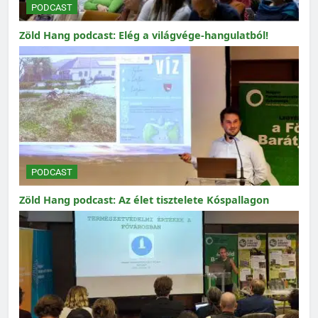
PODCAST
Zöld Hang podcast: Elég a világvége-hangulatból!
PODCAST
Zöld Hang podcast: Az élet tisztelete Kóspallagon