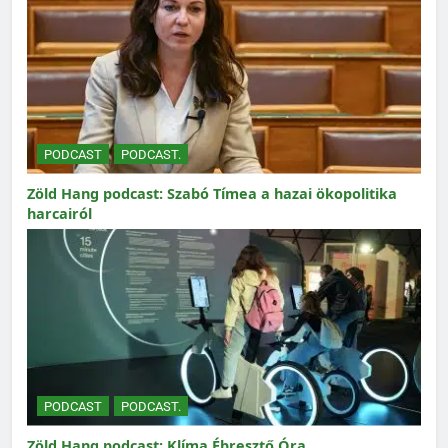
PODCAST
PODCAST.
Zöld Hang podcast: Szabó Tímea a hazai ökopolitika
harcairól
PODCAST
PODCAST.
Zöld Hang podcast: Klíma Ébresztő Óra