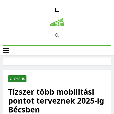
Skip
to
content
Magyarország
Zöld Hang – Természet, Klímaváltozás,
Zöld Hangja
Fenntarthatóság, Jövő
GLOBÁLIS
Tízszer több mobilitási
pontot terveznek 2025-ig
Bécsben