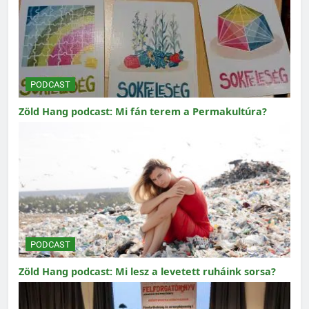
PODCAST
Zöld Hang podcast: Mi fán terem a Permakultúra?
PODCAST
Zöld Hang podcast: Mi lesz a levetett ruháink sorsa?