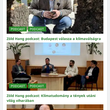
PODCAST
PODCAST.
Zöld Hang podcast: Budapest válasza a klímaválságra
PODCAST
PODCAST.
Zöld Hang podcast: Klímatudomány a tények utáni
világ viharában