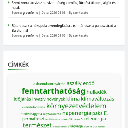
Szent Anna-tó: vízszint, vízminőség-romlás, fürdési tilalom, algák és
halak
Source:
greenfo.hu
Date: 2026-08-06
By szerkeszto
Rátelepszik a hőkupola a vendéglátásra is, már csak a panasz árad a
Balatonnál
Source:
greenfo.hu
Date: 2026-08-06
By szerkeszto
CÍMKÉK
aszály
erdő
akkumulátorgyártás
fenntarthatóság
hulladék
klíma
klímaváltozás
időjárás
invazív növények
környezetvédelem
kirándulóhelyek
napenergia
paks II.
medvehagyma
miyawaki erdő
szélenergia
permafroszt
szendőfi balázs
repülő mókus
természet
világvége
vízenergia
technofasizmus
vízőrzők