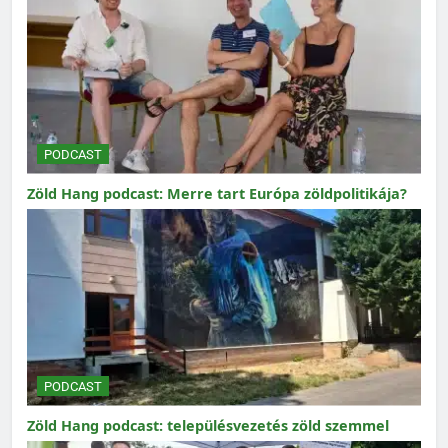
PODCAST
Zöld Hang podcast: Merre tart Európa zöldpolitikája?
PODCAST
Zöld Hang podcast: településvezetés zöld szemmel