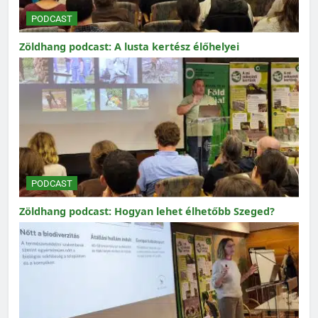
PODCAST
Zöldhang podcast: A lusta kertész élőhelyei
PODCAST
Zöldhang podcast: Hogyan lehet élhetőbb Szeged?