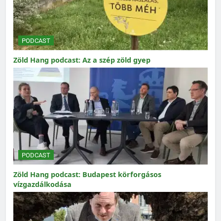
PODCAST
Zöld Hang podcast: Az a szép zöld gyep
PODCAST
Zöld Hang podcast: Budapest körforgásos
vízgazdálkodása