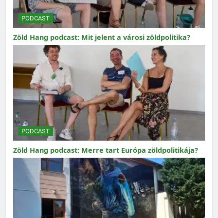
PODCAST
Zöld Hang podcast: Mit jelent a városi zöldpolitika?
PODCAST
Zöld Hang podcast: Merre tart Európa zöldpolitikája?