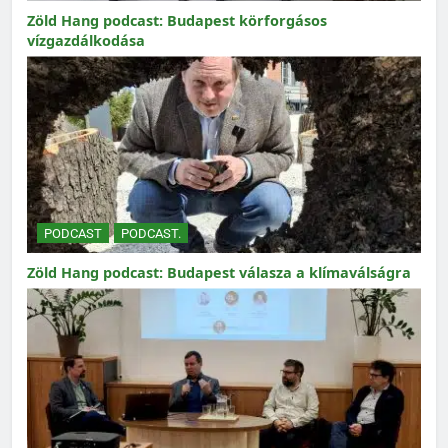
Zöld Hang podcast: Budapest körforgásos
vízgazdálkodása
PODCAST
PODCAST.
Zöld Hang podcast: Budapest válasza a klímaválságra