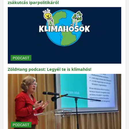
zsákutcás iparpolitikáról
PODCAST
ZöldHang podcast: Legyél te is klímahős!
PODCAST