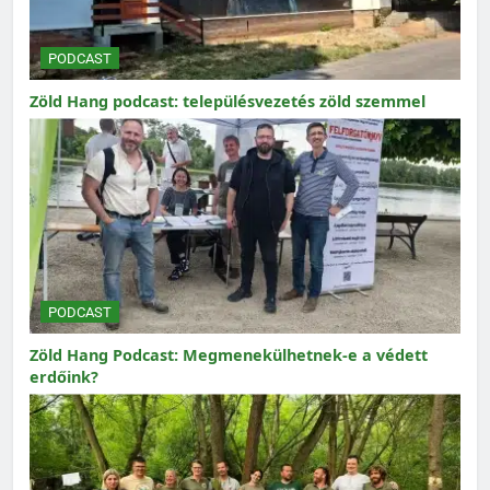
PODCAST
Zöld Hang podcast: településvezetés zöld szemmel
PODCAST
Zöld Hang Podcast: Megmenekülhetnek-e a védett
erdőink?