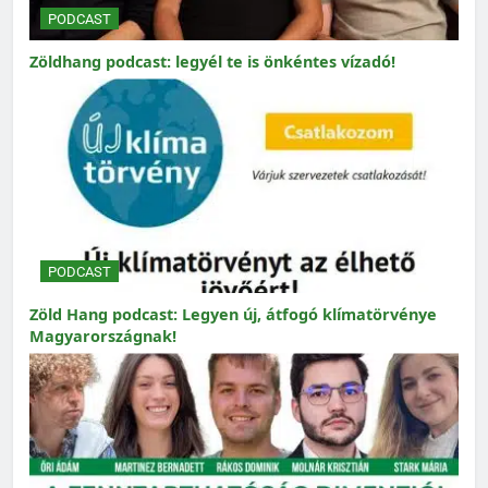
PODCAST
Zöldhang podcast: legyél te is önkéntes vízadó!
PODCAST
Zöld Hang podcast: Legyen új, átfogó klímatörvénye
Magyarországnak!