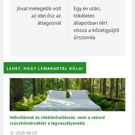
navigáció
Jóval melegebb volt
Egy év után,
az idei ősz az
tökéletes
átlagosnál
állapotban tért
vissza a kőzetgyűjtő
űrszonda
LEHET, HOGY LEMARADTÁL RÓLA!
Hőhullámok és többlethalálozás: nem a rekord
csúcshőmérséklet a legveszélyesebb
2026-08-03