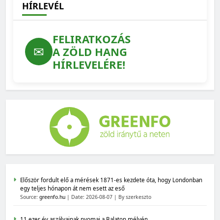
HÍRLEVÉL
FELIRATKOZÁS
✉
A ZÖLD HANG
HÍRLEVELÉRE!
Először fordult elő a mérések 1871-es kezdete óta, hogy Londonban
egy teljes hónapon át nem esett az eső
Source:
greenfo.hu
Date: 2026-08-07
By szerkeszto
11 ezer év aszályainak nyomai a Balaton mélyén