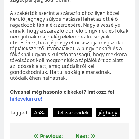
A szakértők szerint a szárazföldhöz ilyen közel
kerülő jéghegy súlyos hatással lehet az ott élő
ragadozók táplálékszerzésére. Nagy a veszélye
annak, hogy a szárazföldön élő pingvinek és fókák
nem jutnak majd elég élelemhez kicsinyeik
etetéséhez, ha a jéghegy eltorlaszolja megszokott
táplálékszerző útvonalaikat. A pingvineknél és a
fókáknál ugyanis kulcsfontosságú, hogy mekkora
távolságot kell megtenniük a táplálékért az alatt
az időszak alatt, amíg utódaikról kell
gondoskodniuk. Ha túl sokáig elmaradnak,
utódaik éhen halhatnak.
Olvasnál még hasonló cikkeket? Iratkozz fel
hírlevelünkre!
Tagged:
A68a
Déli-sarkvidék
jéghegy
Bejegyzés
Previous:
Next: