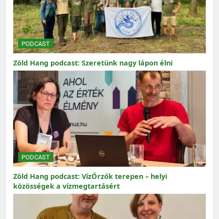
PODCAST
Zöld Hang podcast: Szeretünk nagy lápon élni
PODCAST
Zöld Hang podcast: VízŐrzők terepen – helyi
közösségek a vízmegtartásért