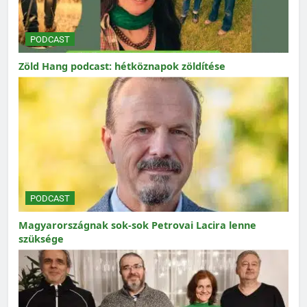
PODCAST
Zöld Hang podcast: hétköznapok zöldítése
PODCAST
Magyarországnak sok-sok Petrovai Lacira lenne
szüksége