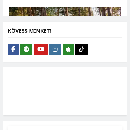
KÖVESS MINKET!
Nem elég több fát ültetni: a meglévő erdőket kell
megmenteni a kiszáradástól
2026-07-30
Kevesebb antibiotikum és környezetterhelés, kisebb
járványkockázat: ezért számít az állatjólét
2026-07-22