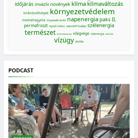
klíma
klímaváltozás
időjárás
invazív növények
környezetvédelem
kirándulóhelyek
napenergia
paks II.
medvehagyma
miyawaki erdő
szélenergia
permafroszt
szendőfi balázs
repülő mókus
természet
világvége
vízenergia
technofasizmus
vízőrzők
vízügy
ökofalu
PODCAST