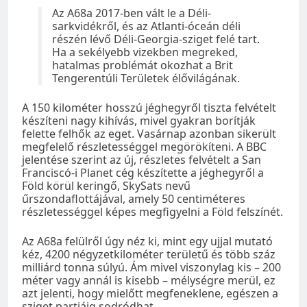
Az A68a 2017-ben vált le a Déli-
sarkvidékről, és az Atlanti-óceán déli
részén lévő Déli-Georgia-sziget felé tart.
Ha a sekélyebb vizekben megreked,
hatalmas problémát okozhat a Brit
Tengerentúli Területek élővilágának.
A 150 kilométer hosszú jéghegyről tiszta felvételt
készíteni nagy kihívás, mivel gyakran borítják
felette felhők az eget. Vasárnap azonban sikerült
megfelelő részletességgel megörökíteni. A BBC
jelentése szerint az új, részletes felvételt a San
Franciscó-i Planet cég készítette a jéghegyről a
Föld körül keringő, SkySats nevű
űrszondaflottájával, amely 50 centiméteres
részletességgel képes megfigyelni a Föld felszínét.
Az A68a felülről úgy néz ki, mint egy ujjal mutató
kéz, 4200 négyzetkilométer területű és több száz
milliárd tonna súlyú. Ám mivel viszonylag kis – 200
méter vagy annál is kisebb – mélységre merül, ez
azt jelenti, hogy mielőtt megfeneklene, egészen a
sziget partjáig sodródhat.