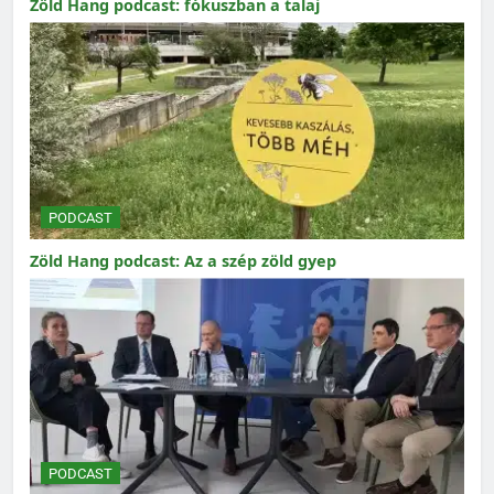
Zöld Hang podcast: fókuszban a talaj
PODCAST
Zöld Hang podcast: Az a szép zöld gyep
PODCAST