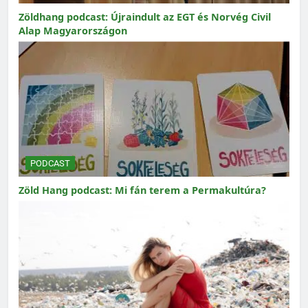
Zöldhang podcast: Újraindult az EGT és Norvég Civil
Alap Magyarországon
PODCAST
Zöld Hang podcast: Mi fán terem a Permakultúra?