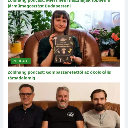
Zöldhang podcast: Miért nem használják többen a
járműmegosztást Budapesten?
PODCAST
Zöldhang podcast: Gombaszeretettől az ökolokális
társadalomig