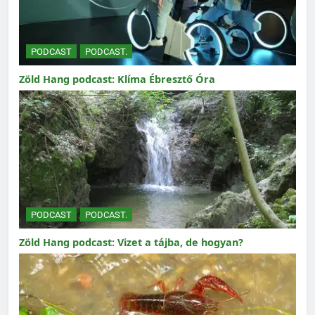
PODCAST
PODCAST.
Zöld Hang podcast: Klíma Ébresztő Óra
PODCAST
PODCAST.
Zöld Hang podcast: Vizet a tájba, de hogyan?