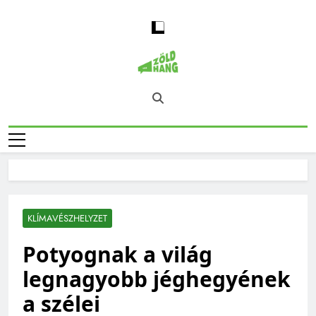
Skip
to
content
Magyarország
Zöld Hang – Természet, Klímaváltozás,
Zöld Hangja
Fenntarthatóság, Jövő
KLÍMAVÉSZHELYZET
Potyognak a világ
legnagyobb jéghegyének
a szélei