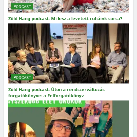
PODCAST
Zöld Hang podcast: Mi lesz a levetett ruháink sorsa?
PODCAST
Zöld Hang podcast: Úton a rendszerváltozás
forgatókönyve: a Felforgatókönyv