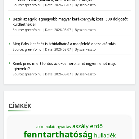
Source:
greenfo.hu
Date: 2026-08-07
By szerkeszto
Bezár az egyik legnagyobb magyar kerékpárgyár, közel 500 dolgozót
küldhetnek el
Source:
greenfo.hu
Date: 2026-08-07
By szerkeszto
Még Paks kiesését is áthidalhatná a megfelelő energiatárolás
Source:
greenfo.hu
Date: 2026-08-07
By szerkeszto
Kinek jó és miért fontos az okosmérő, amit ingyen lehet majd
igényelni?
Source:
greenfo.hu
Date: 2026-08-07
By szerkeszto
CÍMKÉK
aszály
erdő
akkumulátorgyártás
fenntarthatóság
hulladék