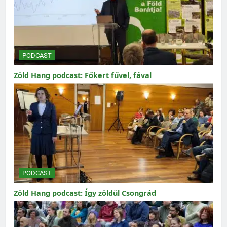
PODCAST
Zöld Hang podcast: Főkert fűvel, fával
PODCAST
Zöld Hang podcast: Így zöldül Csongrád