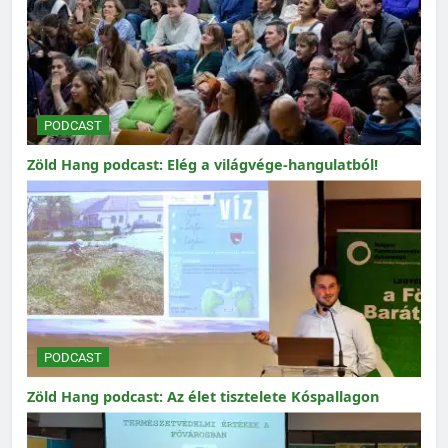
PODCAST
Zöld Hang podcast: Elég a világvége-hangulatból!
PODCAST
Zöld Hang podcast: Az élet tisztelete Kóspallagon