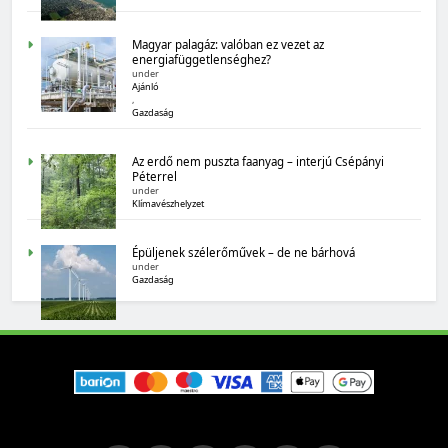
Magyar palagáz: valóban ez vezet az
energiafüggetlenséghez?
under
Ajánló
,
Gazdaság
MAGYARORSZÁG SZÁMOKBAN
Az erdő nem puszta faanyag – interjú Csépányi
Péterrel
under
Magyarország számokban: biogazdálkodás
Klímavészhelyzet
Épüljenek szélerőművek – de ne bárhová
under
Gazdaság
MAGYARORSZÁG SZÁMOKBAN
Tizenhat adatsor a tizenhat évről