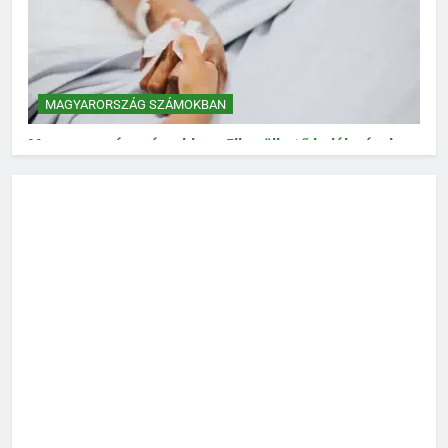
MAGYARORSZÁG SZÁMOKBAN
Magyarország számokban: Elkerülhető halálozások
MAGYARORSZÁG SZÁMOKBAN
Magyarország számokban: Vad, vadászat