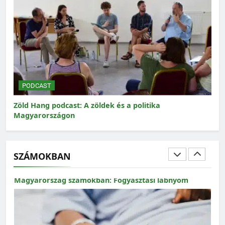
MAGYARORSZÁG SZÁMOKBAN
Magyarország számokban: a nők szerepvállalása a
közéletben
PODCAST
P
Zöld Hang podcast: A zöldek és a politika
Zöl
Magyarországon
SZÁMOKBAN
MAGYARORSZÁG SZÁMOKBAN
Magyarország számokban: Fogyasztási lábnyom