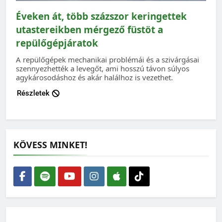
Éveken át, több százszor keringettek
utastereikben mérgező füstöt a
repülőgépjáratok
A repülőgépek mechanikai problémái és a szivárgásai
szennyezhették a levegőt, ami hosszú távon súlyos
agykárosodáshoz és akár halálhoz is vezethet.
Részletek
KÖVESS MINKET!