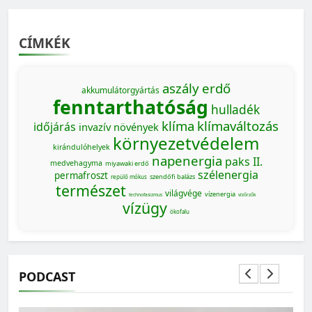
CÍMKÉK
aszály
erdő
akkumulátorgyártás
fenntarthatóság
hulladék
klíma
klímaváltozás
időjárás
invazív növények
környezetvédelem
kirándulóhelyek
napenergia
paks II.
medvehagyma
miyawaki erdő
szélenergia
permafroszt
szendőfi balázs
repülő mókus
természet
világvége
vízenergia
technofasizmus
vízőrzők
vízügy
ökofalu
PODCAST