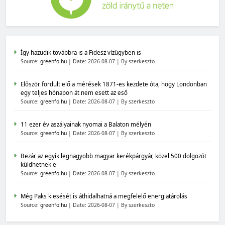
Így hazudik továbbra is a Fidesz vízügyben is
Source:
greenfo.hu
Date: 2026-08-07
By szerkeszto
Először fordult elő a mérések 1871-es kezdete óta, hogy Londonban
egy teljes hónapon át nem esett az eső
Source:
greenfo.hu
Date: 2026-08-07
By szerkeszto
11 ezer év aszályainak nyomai a Balaton mélyén
Source:
greenfo.hu
Date: 2026-08-07
By szerkeszto
Bezár az egyik legnagyobb magyar kerékpárgyár, közel 500 dolgozót
küldhetnek el
Source:
greenfo.hu
Date: 2026-08-07
By szerkeszto
Még Paks kiesését is áthidalhatná a megfelelő energiatárolás
Source:
greenfo.hu
Date: 2026-08-07
By szerkeszto