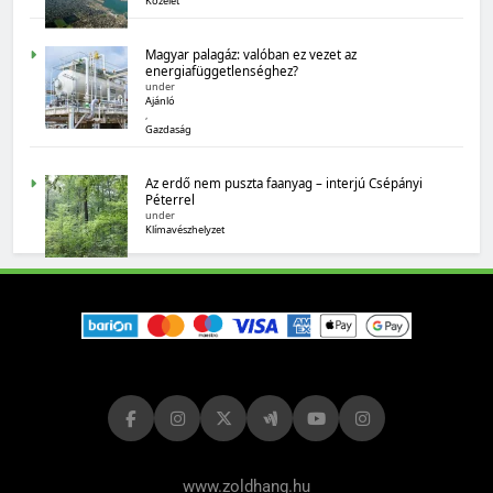
Közélet
Magyar palagáz: valóban ez vezet az
energiafüggetlenséghez?
under
MAGYARORSZÁG SZÁMOKBAN
Ajánló
,
Magyarország számokban: biogazdálkodás
Gazdaság
Az erdő nem puszta faanyag – interjú Csépányi
Péterrel
under
Klímavészhelyzet
MAGYARORSZÁG SZÁMOKBAN
Tizenhat adatsor a tizenhat évről
www.zoldhang.hu