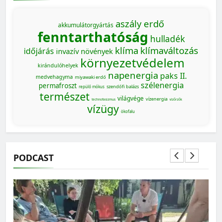
aszály
erdő
akkumulátorgyártás
fenntarthatóság
hulladék
klíma
klímaváltozás
időjárás
invazív növények
környezetvédelem
kirándulóhelyek
napenergia
paks II.
medvehagyma
miyawaki erdő
szélenergia
permafroszt
szendőfi balázs
repülő mókus
természet
világvége
vízenergia
technofasizmus
vízőrzők
vízügy
ökofalu
PODCAST
MAGYARORSZÁG SZÁMOKBAN