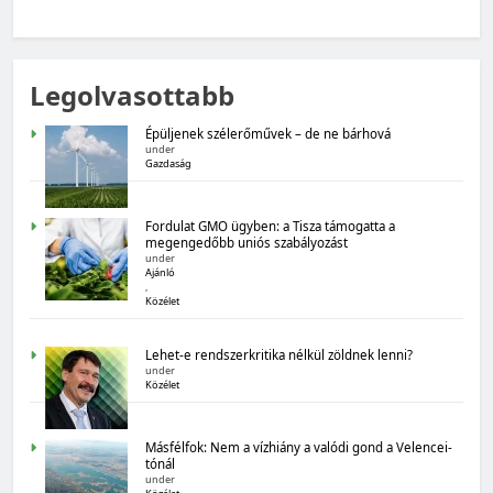
MAGYARORSZÁG SZÁMOKBAN
Legolvasottabb
Magyarország számokban: Fogyasztói bizalom,
gazdasági várakozások
Épüljenek szélerőművek – de ne bárhová
under
Gazdaság
Fordulat GMO ügyben: a Tisza támogatta a
megengedőbb uniós szabályozást
under
Ajánló
,
Közélet
MAGYARORSZÁG SZÁMOKBAN
Lehet-e rendszerkritika nélkül zöldnek lenni?
Magyarország számokban: Államadósság
under
Közélet
Másfélfok: Nem a vízhiány a valódi gond a Velencei-
tónál
under