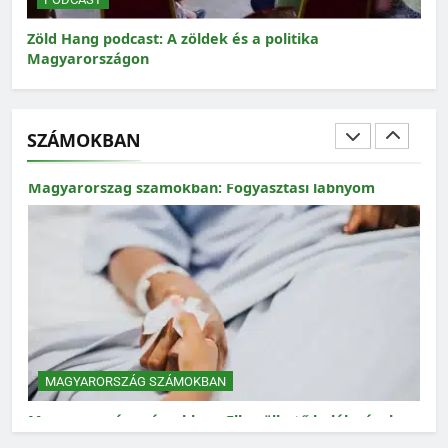
t: A zöldek és a politika
Zöld Hang podcast: Mit j
n
SZÁMOKBAN
MAGYARORSZÁG SZÁMOKBAN
Magyarország számokban: Fogyasztási lábnyom
MAGYARORSZÁG SZÁMOKBAN
Magyarország számokban: Elkerülhető halálozások