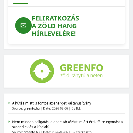
FELIRATKOZÁS
✉
A ZÖLD HANG
HÍRLEVELÉRE!
A hűtés miatt is fontos az energetikai tanúsítvány
Source:
greenfo.hu
Date: 2026-08-06
By B.L.
Nem minden hallgatás jelent elzárkózást: miért értik félre egymást a
szegediek és a kínaiak?
Source:
greenfo.hu
Date: 2026-08-06
By szerkeszto