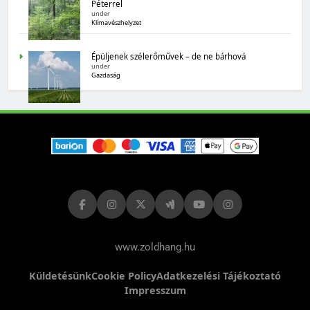
Péterrel
under
Magyarország számokban: biogazdálkodás
Klímavészhelyzet
Épüljenek szélerőművek – de ne bárhová
under
Gazdaság
MAGYARORSZÁG SZÁMOKBAN
Tizenhat adatsor a tizenhat évről
www.zoldhang.hu
Küldetésünk
Cookie Policy
Adatkezelési Tájékoztató
Impresszum