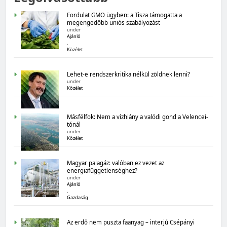
gazdasági várakozások
Fordulat GMO ügyben: a Tisza támogatta a
megengedőbb uniós szabályozást
under
Ajánló
,
Közélet
Lehet-e rendszerkritika nélkül zöldnek lenni?
under
Közélet
MAGYARORSZÁG SZÁMOKBAN
Másfélfok: Nem a vízhiány a valódi gond a Velencei-
Magyarország számokban: Államadósság
tónál
under
Közélet
Magyar palagáz: valóban ez vezet az
energiafüggetlenséghez?
under
Ajánló
,
Gazdaság
MAGYARORSZÁG SZÁMOKBAN
Az erdő nem puszta faanyag – interjú Csépányi