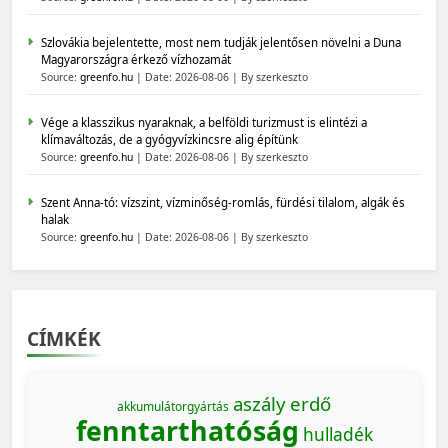
Szlovákia bejelentette, most nem tudják jelentősen növelni a Duna
Magyarországra érkező vízhozamát
Source:
greenfo.hu
Date: 2026-08-06
By szerkeszto
Vége a klasszikus nyaraknak, a belföldi turizmust is elintézi a
klímaváltozás, de a gyógyvízkincsre alig építünk
Source:
greenfo.hu
Date: 2026-08-06
By szerkeszto
Szent Anna-tó: vízszint, vízminőség-romlás, fürdési tilalom, algák és
halak
Source:
greenfo.hu
Date: 2026-08-06
By szerkeszto
CÍMKÉK
aszály
erdő
akkumulátorgyártás
fenntarthatóság
hulladék