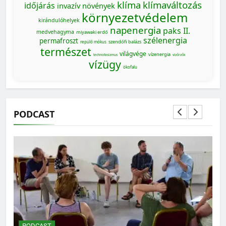
klíma
klímaváltozás
időjárás
invazív növények
környezetvédelem
kirándulóhelyek
napenergia
paks II.
medvehagyma
miyawaki erdő
szélenergia
permafroszt
szendőfi balázs
repülő mókus
természet
világvége
vízenergia
technofasizmus
vízőrzők
vízügy
ökofalu
PODCAST
MAGYARORSZÁG SZÁMOKBAN
Magyarország számokban: a nők szerepvállalása a
közéletben
PODCAST