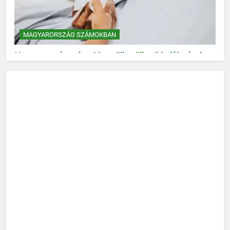
MAGYARORSZÁG SZÁMOKBAN
Magyarország számokban: Elkerülhető halálozások
MAGYARORSZÁG SZÁMOKBAN
Magyarország számokban: Vad, vadászat