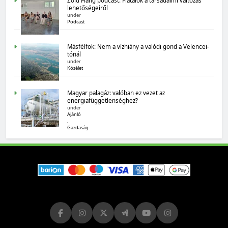
Zöld Hang podcast: Fiatalok a társadalmi változás
lehetőségeiről
under
Podcast
Másfélfok: Nem a vízhiány a valódi gond a Velencei-
tónál
under
MAGYARORSZÁG SZÁMOKBAN
Közélet
Magyarország számokban: biogazdálkodás
Magyar palagáz: valóban ez vezet az
energiafüggetlenséghez?
under
Ajánló
,
Gazdaság
MAGYARORSZÁG SZÁMOKBAN
Tizenhat adatsor a tizenhat évről