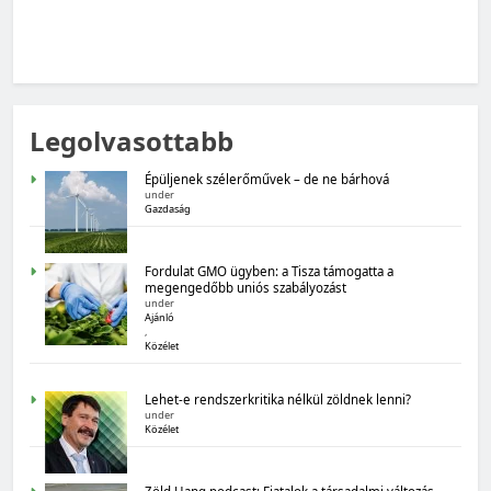
MAGYARORSZÁG SZÁMOKBAN
Legolvasottabb
Magyarország számokban: Fogyasztói bizalom,
gazdasági várakozások
Épüljenek szélerőművek – de ne bárhová
under
Gazdaság
Fordulat GMO ügyben: a Tisza támogatta a
megengedőbb uniós szabályozást
under
Ajánló
,
Közélet
MAGYARORSZÁG SZÁMOKBAN
Lehet-e rendszerkritika nélkül zöldnek lenni?
Magyarország számokban: Államadósság
under
Közélet