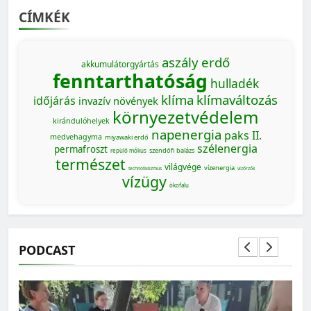
CÍMKÉK
aszály
erdő
akkumulátorgyártás
fenntarthatóság
hulladék
klíma
klímaváltozás
időjárás
invazív növények
környezetvédelem
kirándulóhelyek
napenergia
paks II.
medvehagyma
miyawaki erdő
szélenergia
permafroszt
szendőfi balázs
repülő mókus
természet
világvége
vízenergia
technofasizmus
vízőrzők
vízügy
ökofalu
PODCAST