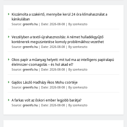
Kiszámolta a szakértő, mennyibe kerül 24 óra klímahasználat a
kánikulában
Source:
greenfo.hu
Date: 2026-08-08
By szerkeszto
Veszélyben a textil-újrahasznosítás: A német hulladékgyűjtő
konténerek megszüntetése komoly problémákhoz vezethet
Source:
greenfo.hu
Date: 2026-08-08
By szerkeszto
Okos papír a műanyag helyett: mit tud ma az intelligens papíralapú
élelmiszer-csomagolás – és hol akad el?
Source:
greenfo.hu
Date: 2026-08-08
By szerkeszto
Gajdos László Hadházy Ákos Mohu csörtéje
Source:
greenfo.hu
Date: 2026-08-08
By szerkeszto
A farkas volt az őskori ember legjobb barátja?
Source:
greenfo.hu
Date: 2026-08-08
By szerkeszto