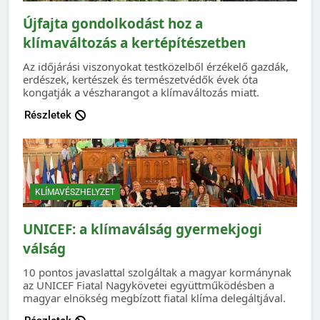
Újfajta gondolkodást hoz a
klímaváltozás a kertépítészetben
Az időjárási viszonyokat testközelből érzékelő gazdák,
erdészek, kertészek és természetvédők évek óta
kongatják a vészharangot a klímaváltozás miatt.
Részletek
KLÍMAVÉSZHELYZET
UNICEF: a klímaválság gyermekjogi
válság
10 pontos javaslattal szolgáltak a magyar kormánynak
az UNICEF Fiatal Nagykövetei együttműködésben a
magyar elnökség megbízott fiatal klíma delegáltjával.