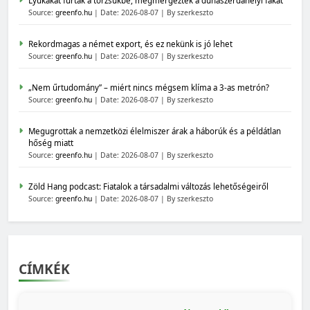
Lyukakat fúrtak a törzsükbe, megmérgezték a dunaszerdahelyi fákat
Source:
greenfo.hu
Date: 2026-08-07
By szerkeszto
Rekordmagas a német export, és ez nekünk is jó lehet
Source:
greenfo.hu
Date: 2026-08-07
By szerkeszto
„Nem űrtudomány” – miért nincs mégsem klíma a 3-as metrón?
Source:
greenfo.hu
Date: 2026-08-07
By szerkeszto
Megugrottak a nemzetközi élelmiszer árak a háborúk és a példátlan
hőség miatt
Source:
greenfo.hu
Date: 2026-08-07
By szerkeszto
Zöld Hang podcast: Fiatalok a társadalmi változás lehetőségeiről
Source:
greenfo.hu
Date: 2026-08-07
By szerkeszto
CÍMKÉK