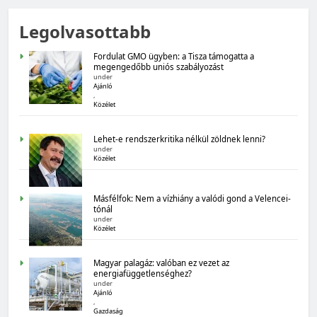
MAGYARORSZÁG SZÁMOKBAN
Legolvasottabb
Magyarország számokban: Fogyasztói bizalom,
gazdasági várakozások
Fordulat GMO ügyben: a Tisza támogatta a
megengedőbb uniós szabályozást
under
Ajánló
,
Közélet
Lehet-e rendszerkritika nélkül zöldnek lenni?
under
Közélet
MAGYARORSZÁG SZÁMOKBAN
Másfélfok: Nem a vízhiány a valódi gond a Velencei-
Magyarország számokban: Államadósság
tónál
under
Közélet
Magyar palagáz: valóban ez vezet az
energiafüggetlenséghez?
under
Ajánló
,
Gazdaság