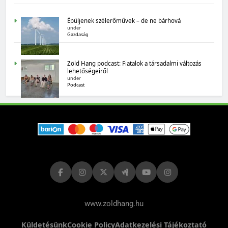
MAGYARORSZÁG SZÁMOKBAN
Épüljenek szélerőművek – de ne bárhová
under
Gazdaság
Magyarország számokban: biogazdálkodás
Zöld Hang podcast: Fiatalok a társadalmi változás
lehetőségeiről
under
Podcast
MAGYARORSZÁG SZÁMOKBAN
Tizenhat adatsor a tizenhat évről
www.zoldhang.hu
Küldetésünk
Cookie Policy
Adatkezelési Tájékoztató