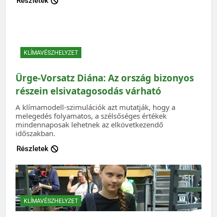
Részletek
KLÍMAVÉSZHELYZET
Ürge-Vorsatz Diána: Az ország bizonyos
részein elsivatagosodás várható
A klímamodell-szimulációk azt mutatják, hogy a
melegedés folyamatos, a szélsőséges értékek
mindennaposak lehetnek az elkövetkezendő
időszakban.
Részletek
KLÍMAVÉSZHELYZET