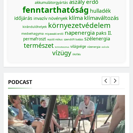
aszály
erdő
akkumulátorgyártás
fenntarthatóság
hulladék
klíma
klímaváltozás
időjárás
invazív növények
környezetvédelem
kirándulóhelyek
napenergia
paks II.
medvehagyma
miyawaki erdő
szélenergia
permafroszt
szendőfi balázs
repülő mókus
természet
világvége
vízenergia
technofasizmus
vízőrzők
vízügy
ökofalu
PODCAST
MAGYARORSZÁG SZÁMOKBAN
Magyarország számokban: a nők szerepvállalása a