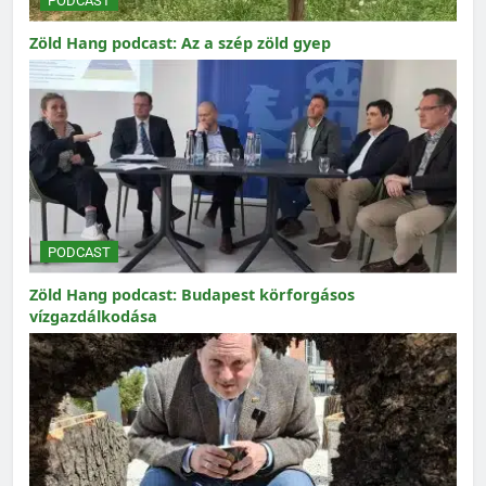
PODCAST
Zöld Hang podcast: Az a szép zöld gyep
PODCAST
Zöld Hang podcast: Budapest körforgásos
vízgazdálkodása