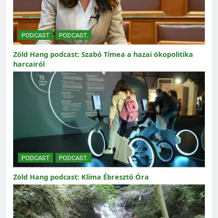
PODCAST
PODCAST.
Zöld Hang podcast: Szabó Tímea a hazai ökopolitika
harcairól
PODCAST
PODCAST.
Zöld Hang podcast: Klíma Ébresztő Óra