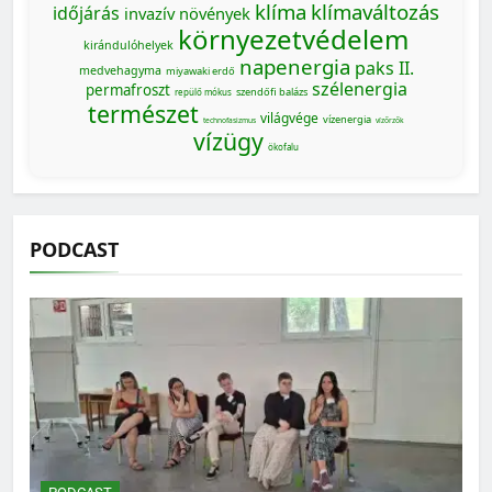
klíma
klímaváltozás
időjárás
invazív növények
környezetvédelem
kirándulóhelyek
napenergia
paks II.
medvehagyma
miyawaki erdő
szélenergia
permafroszt
szendőfi balázs
repülő mókus
természet
világvége
vízenergia
technofasizmus
vízőrzők
vízügy
ökofalu
PODCAST