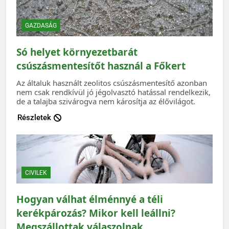
GAZDASÁG
Só helyet környezetbarát
csúszásmentesítőt használ a Főkert
Az általuk használt zeolitos csúszásmentesítő azonban
nem csak rendkívül jó jégolvasztó hatással rendelkezik,
de a talajba szivárogva nem károsítja az élővilágot.
Részletek
CIVILEK
Hogyan válhat élménnyé a téli
kerékpározás? Mikor kell leállni?
Megszállottak válaszolnak