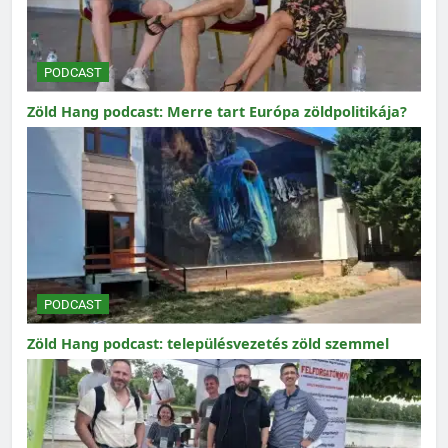
PODCAST
Zöld Hang podcast: Merre tart Európa zöldpolitikája?
PODCAST
Zöld Hang podcast: településvezetés zöld szemmel