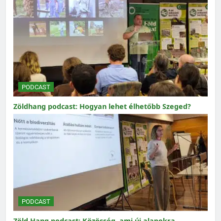
PODCAST
Zöldhang podcast: Hogyan lehet élhetőbb Szeged?
PODCAST
Zöld Hang podcast: Közösség, ami új alapokra