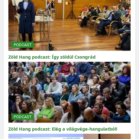
PODCAST
Zöld Hang podcast: Így zöldül Csongrád
PODCAST
Zöld Hang podcast: Elég a világvége-hangulatból!