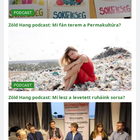
PODCAST
Zöld Hang podcast: Mi fán terem a Permakultúra?
PODCAST
Zöld Hang podcast: Mi lesz a levetett ruháink sorsa?