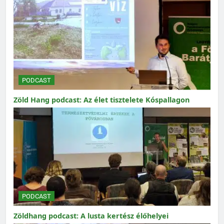
PODCAST
Zöld Hang podcast: Az élet tisztelete Kóspallagon
PODCAST
Zöldhang podcast: A lusta kertész élőhelyei