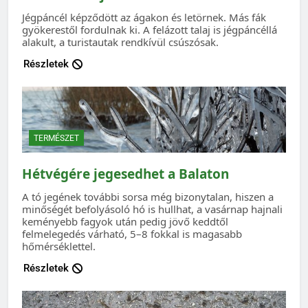
Jégpáncél képződött az ágakon és letörnek. Más fák
gyökerestől fordulnak ki. A felázott talaj is jégpáncéllá
alakult, a turistautak rendkívül csúszósak.
Részletek
TERMÉSZET
Hétvégére jegesedhet a Balaton
A tó jegének további sorsa még bizonytalan, hiszen a
minőségét befolyásoló hó is hullhat, a vasárnap hajnali
keményebb fagyok után pedig jövő keddtől
felmelegedés várható, 5–8 fokkal is magasabb
hőmérséklettel.
Részletek