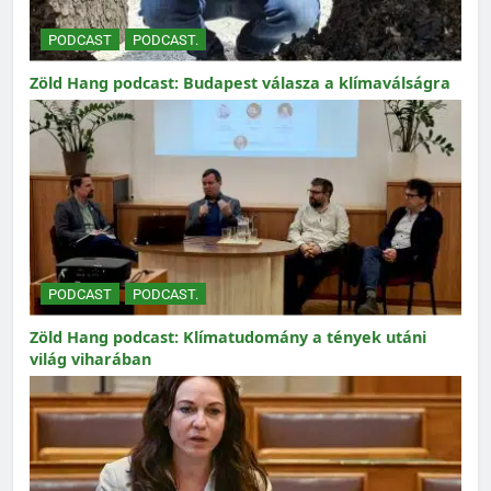
PODCAST
PODCAST.
Zöld Hang podcast: Budapest válasza a klímaválságra
PODCAST
PODCAST.
Zöld Hang podcast: Klímatudomány a tények utáni
világ viharában