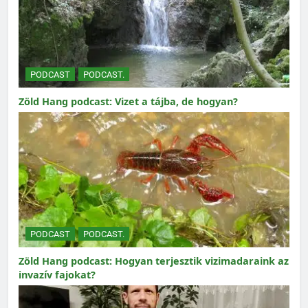
PODCAST
PODCAST.
Zöld Hang podcast: Vizet a tájba, de hogyan?
PODCAST
PODCAST.
Zöld Hang podcast: Hogyan terjesztik vizimadaraink az
invazív fajokat?