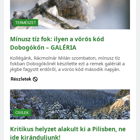
TERMÉSZET
Mínusz tíz fok: ilyen a vörös kód
Dobogókőn – GALÉRIA
Kollégánk, Rácmolnár Milán szombaton, mínusz tíz
fokban Dobogókőnél készítette ezt a remek galériát a
jégbe fagyott erdőről, a vörös kód második napján.
Részletek
CIVILEK
Kritikus helyzet alakult ki a Pilisben, ne
ide kiránduljunk!