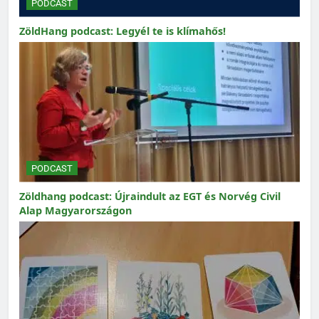
PODCAST
ZöldHang podcast: Legyél te is klímahős!
PODCAST
Zöldhang podcast: Újraindult az EGT és Norvég Civil
Alap Magyarországon