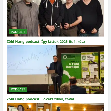
PODCAST
Zöld Hang podcast: Így láttuk 2025-öt 1. rész
PODCAST
Zöld Hang podcast: Főkert fűvel, fával