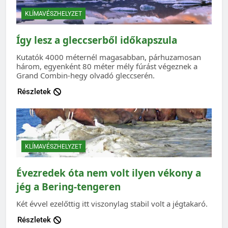
KLÍMAVÉSZHELYZET
Így lesz a gleccserből időkapszula
Kutatók 4000 méternél magasabban, párhuzamosan
három, egyenként 80 méter mély fúrást végeznek a
Grand Combin-hegy olvadó gleccserén.
Részletek
KLÍMAVÉSZHELYZET
Évezredek óta nem volt ilyen vékony a
jég a Bering-tengeren
Két évvel ezelőttig itt viszonylag stabil volt a jégtakaró.
Részletek