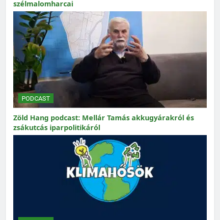
szélmalomharcai
PODCAST
Zöld Hang podcast: Mellár Tamás akkugyárakról és
zsákutcás iparpolitikáról