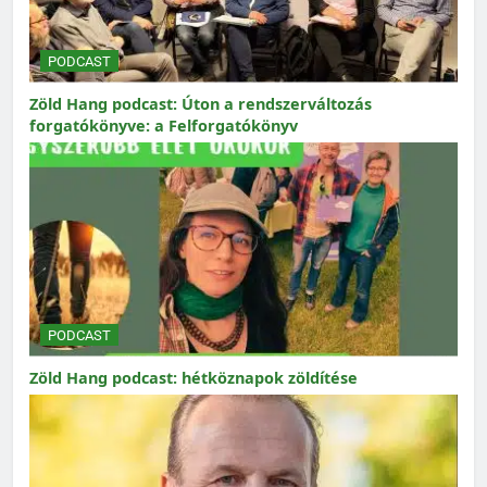
PODCAST
Zöld Hang podcast: Úton a rendszerváltozás
forgatókönyve: a Felforgatókönyv
PODCAST
Zöld Hang podcast: hétköznapok zöldítése