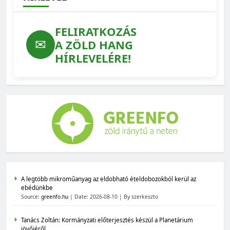
FELIRATKOZÁS
✉
A ZÖLD HANG
HÍRLEVELÉRE!
A legtöbb mikroműanyag az eldobható ételdobozokból kerül az
ebédünkbe
Source:
greenfo.hu
Date: 2026-08-10
By szerkeszto
Tanács Zoltán: Kormányzati előterjesztés készül a Planetárium
jövőjéről