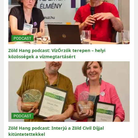
PODCAST
Zöld Hang podcast: VízŐrzők terepen – helyi
közösségek a vízmegtartásért
PODCAST
Zöld Hang podcast: Interjú a Zöld Civil Díjjal
kitüntetettekkel