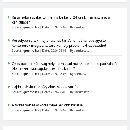
Kiszámolta a szakértő, mennyibe kerül 24 óra klímahasználat a
kánikulában
Source:
greenfo.hu
Date: 2026-08-08
By szerkeszto
Veszélyben a textil-újrahasznosítás: A német hulladékgyűjtő
konténerek megszüntetése komoly problémákhoz vezethet
Source:
greenfo.hu
Date: 2026-08-08
By szerkeszto
Okos papír a műanyag helyett: mit tud ma az intelligens papíralapú
élelmiszer-csomagolás – és hol akad el?
Source:
greenfo.hu
Date: 2026-08-08
By szerkeszto
Gajdos László Hadházy Ákos Mohu csörtéje
Source:
greenfo.hu
Date: 2026-08-08
By szerkeszto
A farkas volt az őskori ember legjobb barátja?
Source:
greenfo.hu
Date: 2026-08-08
By szerkeszto