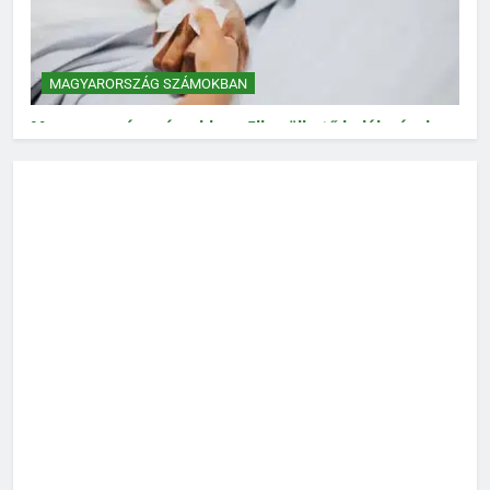
MAGYARORSZÁG SZÁMOKBAN
Magyarország számokban: Elkerülhető halálozások
MAGYARORSZÁG SZÁMOKBAN
Magyarország számokban: Vad, vadászat