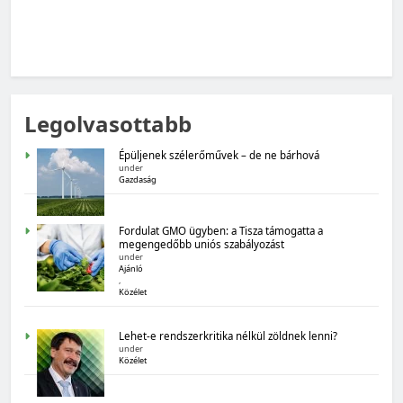
MAGYARORSZÁG SZÁMOKBAN
Legolvasottabb
Magyarország számokban: Fogyasztói bizalom,
gazdasági várakozások
Épüljenek szélerőművek – de ne bárhová
under
Gazdaság
Fordulat GMO ügyben: a Tisza támogatta a
megengedőbb uniós szabályozást
under
Ajánló
,
Közélet
MAGYARORSZÁG SZÁMOKBAN
Lehet-e rendszerkritika nélkül zöldnek lenni?
Magyarország számokban: Államadósság
under
Közélet