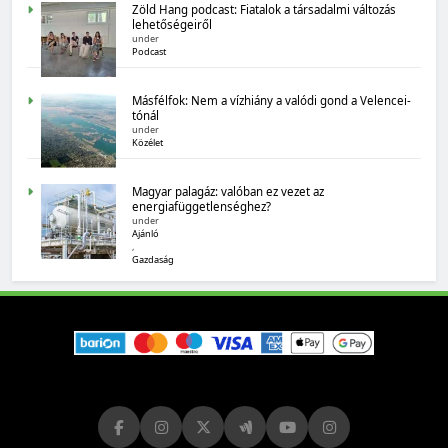
Zöld Hang podcast: Fiatalok a társadalmi változás
lehetőségeiről
under
Podcast
Másfélfok: Nem a vízhiány a valódi gond a Velencei-
tónál
under
MAGYARORSZÁG SZÁMOKBAN
Közélet
Magyarország számokban: biogazdálkodás
Magyar palagáz: valóban ez vezet az
energiafüggetlenséghez?
under
Ajánló
,
Gazdaság
MAGYARORSZÁG SZÁMOKBAN
Tizenhat adatsor a tizenhat évről