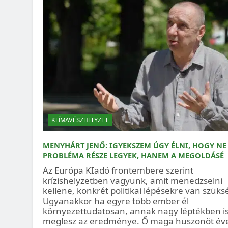
KLÍMAVÉSZHELYZET
MENYHÁRT JENŐ: IGYEKSZEM ÚGY ÉLNI, HOGY NE
PROBLÉMA RÉSZE LEGYEK, HANEM A MEGOLDÁSÉ
Az Európa KIadó frontembere szerint
krízishelyzetben vagyunk, amit menedzselni
kellene, konkrét politikai lépésekre van szüks
Ugyanakkor ha egyre több ember él
környezettudatosan, annak nagy léptékben i
meglesz az eredménye. Ő maga huszonöt év