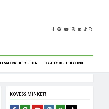
angja
szet, Klímaváltozás,
atóság, Jövő
LÍMA ENCIKLOPÉDIA
LEGUTÓBBI CIKKEINK
KÖVESS MINKET!