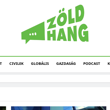
Magyarország Zöld H
Zöld Hang – Termé
Fenntarth
T
CIVILEK
GLOBÁLIS
GAZDASÁG
PODCAST
K