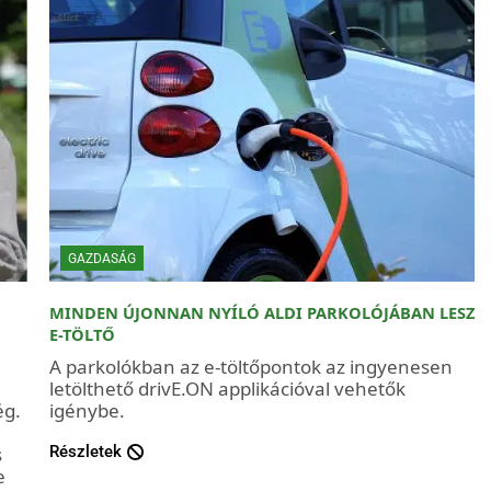
GAZDASÁG
MINDEN ÚJONNAN NYÍLÓ ALDI PARKOLÓJÁBAN LESZ
E-TÖLTŐ
A parkolókban az e-töltőpontok az ingyenesen
letölthető drivE.ON applikációval vehetők
ég.
igénybe.
s
Részletek
e