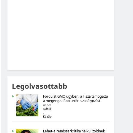
MAGYARORSZÁG SZÁMOKBAN: FOGYASZTÓI
BIZALOM, GAZDASÁGI VÁRAKOZÁSOK
MAGYARORSZÁG SZÁMOKBAN
MAGYARORSZÁG SZÁMOKBAN:
ÁLLAMADÓSSÁG
Legolvasottabb
Fordulat GMO ügyben: a Tisza támogatta
a megengedőbb uniós szabályozást
under
Ajánló
,
Közélet
MAGYARORSZÁG SZÁMOKBAN
Lehet-e rendszerkritika nélkül zöldnek
MAGYARORSZÁG SZÁMOKBAN: