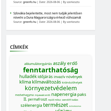
Source:
greenfo.hu
Date: 2026-08-06
By szerkeszto
Szlovákia bejelentette, most nem tudják jelentősen
növelni a Duna Magyarországra érkező vízhozamát
Source:
greenfo.hu
Date: 2026-08-06
By szerkeszto
CÍMKÉK
aszály
erdő
akkumulátorgyártás
fenntarthatóság
hulladék
időjárás
invazív növények
klíma
klímaváltozás
kirándulóhelyek
környezetvédelem
napenergia
paks
medvehagyma
miyawaki erdő
II.
permafroszt
szendőfi balázs
repülő mókus
természet
szélenergia
MAGYARORSZÁG SZÁMOKBAN
technofasizmus
vízügy