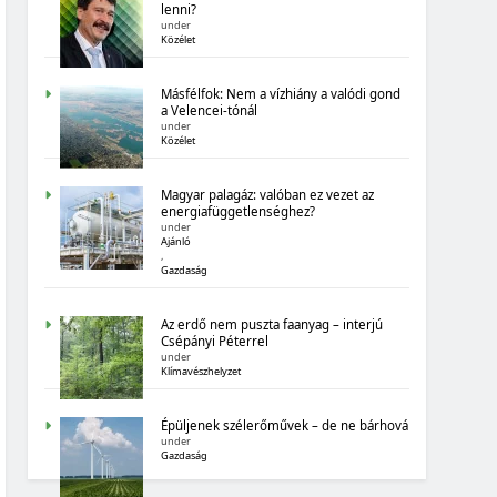
lenni?
BIOGAZDÁLKODÁS
under
Közélet
Másfélfok: Nem a vízhiány a valódi gond
a Velencei-tónál
under
Közélet
Magyar palagáz: valóban ez vezet az
MAGYARORSZÁG SZÁMOKBAN
energiafüggetlenséghez?
under
TIZENHAT ADATSOR A TIZENHAT ÉVRŐL
Ajánló
,
Gazdaság
Az erdő nem puszta faanyag – interjú
Csépányi Péterrel
under
Klímavészhelyzet
MAGYARORSZÁG SZÁMOKBAN
Épüljenek szélerőművek – de ne bárhová
under
Gazdaság
MAGYARORSZÁG SZÁMOKBAN: BOLDOGSÁG