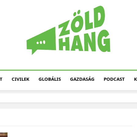
Magyarország Zöld H
Zöld Hang – Termé
Fenntarth
T
CIVILEK
GLOBÁLIS
GAZDASÁG
PODCAST
K