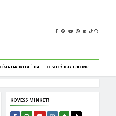
angja
szet, Klímaváltozás,
atóság, Jövő
LÍMA ENCIKLOPÉDIA
LEGUTÓBBI CIKKEINK
KÖVESS MINKET!