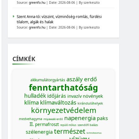
Source:
greenfo.hu
Date: 2026-08-06
By szerkeszto
Szent Anna-tó: vízszint, vízminőség-romlás, fürdési
tilalom, algák és halak
Source:
greenfo.hu
Date: 2026-08-06
By szerkeszto
CÍMKÉK
aszály
erdő
akkumulátorgyártás
fenntarthatóság
hulladék
időjárás
invazív növények
klíma
klímaváltozás
kirándulóhelyek
környezetvédelem
napenergia
paks
medvehagyma
miyawaki erdő
II.
permafroszt
szendőfi balázs
repülő mókus
természet
szélenergia
MAGYARORSZÁG SZÁMOKBAN
technofasizmus
vízügy