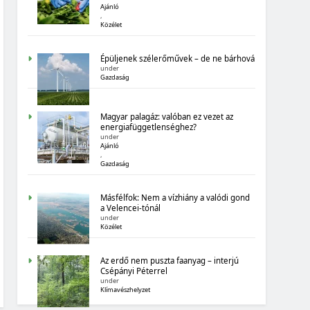
Ajánló
BIOGAZDÁLKODÁS
,
Közélet
Épüljenek szélerőművek – de ne bárhová
under
Gazdaság
Magyar palagáz: valóban ez vezet az
MAGYARORSZÁG SZÁMOKBAN
energiafüggetlenséghez?
under
Ajánló
TIZENHAT ADATSOR A TIZENHAT ÉVRŐL
,
Gazdaság
Másfélfok: Nem a vízhiány a valódi gond
a Velencei-tónál
under
Közélet
MAGYARORSZÁG SZÁMOKBAN
Az erdő nem puszta faanyag – interjú
Csépányi Péterrel
under
MAGYARORSZÁG SZÁMOKBAN: BOLDOGSÁG
Klímavészhelyzet