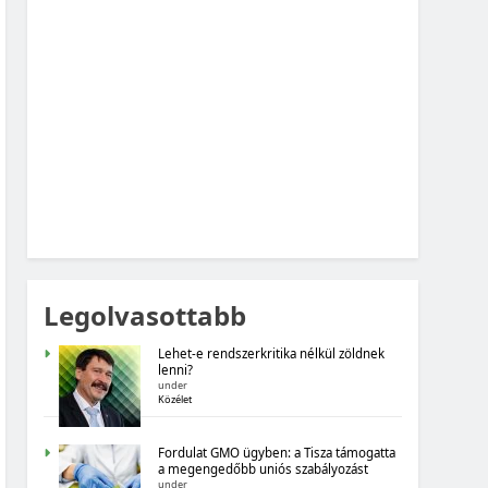
MAGYARORSZÁG SZÁMOKBAN: FOGYASZTÓI
BIZALOM, GAZDASÁGI VÁRAKOZÁSOK
MAGYARORSZÁG SZÁMOKBAN
MAGYARORSZÁG SZÁMOKBAN:
ÁLLAMADÓSSÁG
Legolvasottabb
Lehet-e rendszerkritika nélkül zöldnek
lenni?
under
Közélet
MAGYARORSZÁG SZÁMOKBAN
Fordulat GMO ügyben: a Tisza támogatta
a megengedőbb uniós szabályozást
MAGYARORSZÁG SZÁMOKBAN:
under