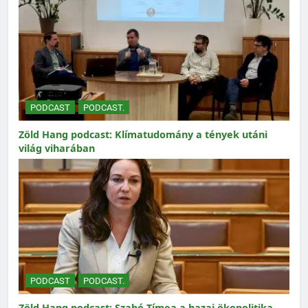
PODCAST
PODCAST.
Zöld Hang podcast: Klímatudomány a tények utáni
világ viharában
PODCAST
PODCAST.
Zöld Hang podcast: Szabó Tímea a hazai ökopolitika