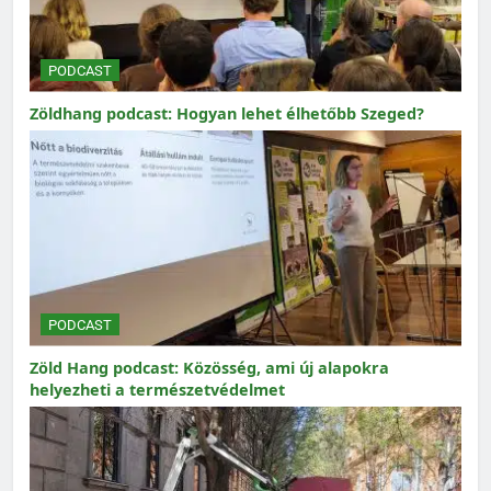
PODCAST
Zöldhang podcast: Hogyan lehet élhetőbb Szeged?
PODCAST
Zöld Hang podcast: Közösség, ami új alapokra
helyezheti a természetvédelmet