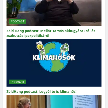
PODCAST
Zöld Hang podcast: Mellár Tamás akkugyárakról és
zsákutcás iparpolitikáról
PODCAST
ZöldHang podcast: Legyél te is klímahős!