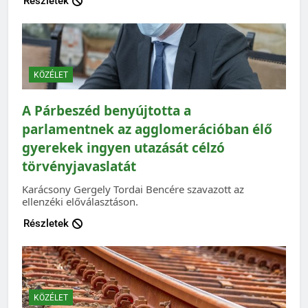
Részletek
KÖZÉLET
A Párbeszéd benyújtotta a
parlamentnek az agglomerációban élő
gyerekek ingyen utazását célzó
törvényjavaslatát
Karácsony Gergely Tordai Bencére szavazott az
ellenzéki előválasztáson.
Részletek
KÖZÉLET