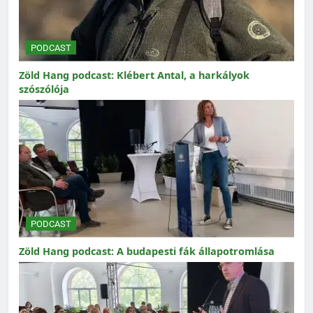
PODCAST
Zöld Hang podcast: Klébert Antal, a harkályok
szószólója
PODCAST
Zöld Hang podcast: A budapesti fák állapotromlása