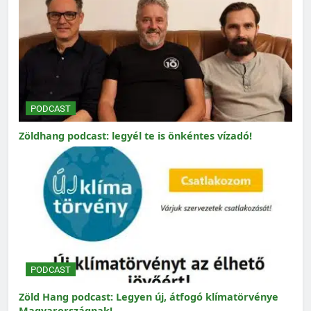
PODCAST
Zöldhang podcast: legyél te is önkéntes vízadó!
PODCAST
Zöld Hang podcast: Legyen új, átfogó klímatörvénye
Magyarországnak!