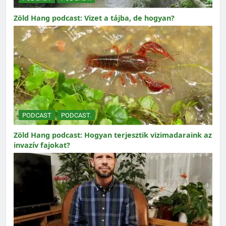
Zöld Hang podcast: Vizet a tájba, de hogyan?
PODCAST
PODCAST.
Zöld Hang podcast: Hogyan terjesztik vizimadaraink az
invazív fajokat?