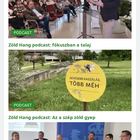
PODCAST
Zöld Hang podcast: fókuszban a talaj
PODCAST
Zöld Hang podcast: Az a szép zöld gyep