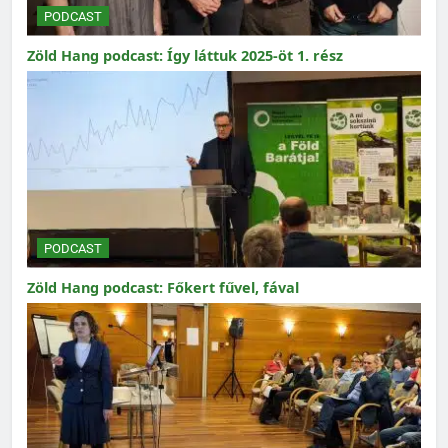
PODCAST
Zöld Hang podcast: Így láttuk 2025-öt 1. rész
PODCAST
Zöld Hang podcast: Főkert fűvel, fával