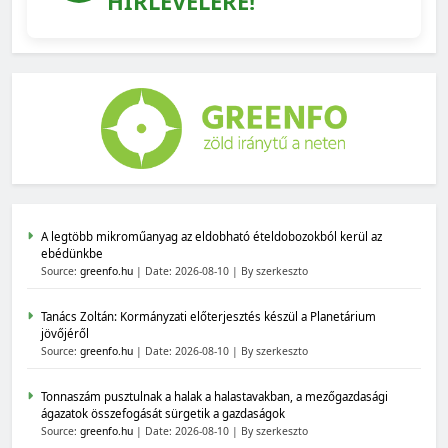
HÍRLEVELÉRE!
A legtöbb mikroműanyag az eldobható ételdobozokból kerül az
ebédünkbe
Source:
greenfo.hu
Date: 2026-08-10
By szerkeszto
Tanács Zoltán: Kormányzati előterjesztés készül a Planetárium
jövőjéről
Source:
greenfo.hu
Date: 2026-08-10
By szerkeszto
Tonnaszám pusztulnak a halak a halastavakban, a mezőgazdasági
ágazatok összefogását sürgetik a gazdaságok
Source:
greenfo.hu
Date: 2026-08-10
By szerkeszto