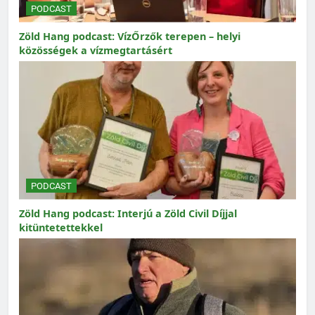
PODCAST
Zöld Hang podcast: VízŐrzők terepen – helyi
közösségek a vízmegtartásért
PODCAST
Zöld Hang podcast: Interjú a Zöld Civil Díjjal
kitüntetettekkel