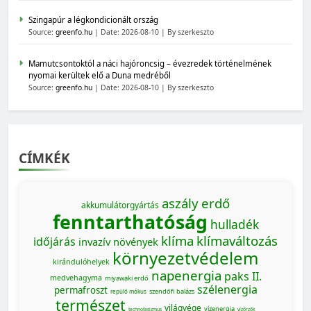
Szingapúr a légkondicionált ország
Source:
greenfo.hu
Date: 2026-08-10
By szerkeszto
Mamutcsontoktól a náci hajóroncsig – évezredek történelmének
nyomai kerültek elő a Duna medréből
Source:
greenfo.hu
Date: 2026-08-10
By szerkeszto
CÍMKÉK
aszály
erdő
akkumulátorgyártás
fenntarthatóság
hulladék
klíma
klímaváltozás
időjárás
invazív növények
környezetvédelem
kirándulóhelyek
napenergia
paks II.
medvehagyma
miyawaki erdő
szélenergia
permafroszt
szendőfi balázs
repülő mókus
természet
világvége
vízenergia
technofasizmus
vízőrzők