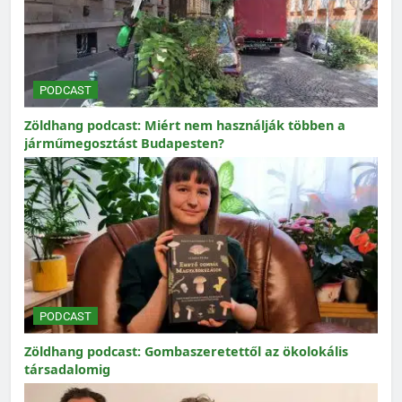
PODCAST
Zöldhang podcast: Miért nem használják többen a
járműmegosztást Budapesten?
PODCAST
Zöldhang podcast: Gombaszeretettől az ökolokális
társadalomig