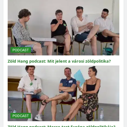
PODCAST
Zöld Hang podcast: Mit jelent a városi zöldpolitika?
PODCAST
Zöld Hang podcast: Merre tart Európa zöldpolitikája?