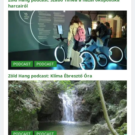
harcairól
PODCAST
PODCAST.
Zöld Hang podcast: Klíma Ébresztő Óra
PODCAST
PODCAST.