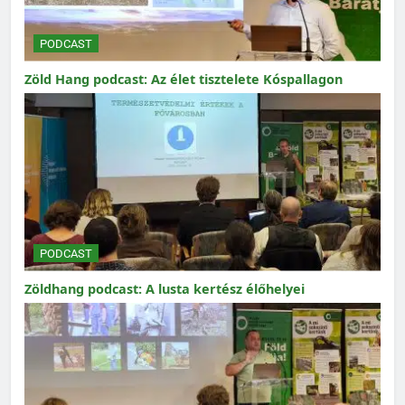
PODCAST
Zöld Hang podcast: Az élet tisztelete Kóspallagon
PODCAST
Zöldhang podcast: A lusta kertész élőhelyei