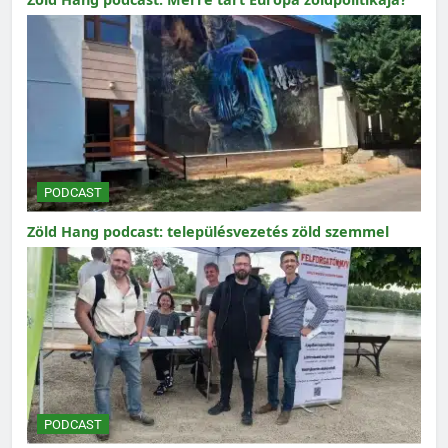
PODCAST
Zöld Hang podcast: településvezetés zöld szemmel
PODCAST