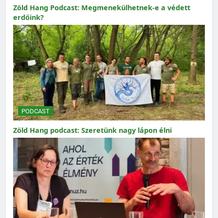
Zöld Hang Podcast: Megmenekülhetnek-e a védett
erdőink?
PODCAST
Zöld Hang podcast: Szeretünk nagy lápon élni