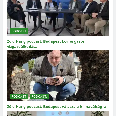
PODCAST
Zöld Hang podcast: Budapest körforgásos
vízgazdálkodása
PODCAST
PODCAST.
Zöld Hang podcast: Budapest válasza a klímaválságra