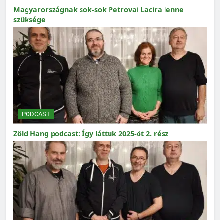
Magyarországnak sok-sok Petrovai Lacira lenne
szüksége
PODCAST
Zöld Hang podcast: Így láttuk 2025-öt 2. rész