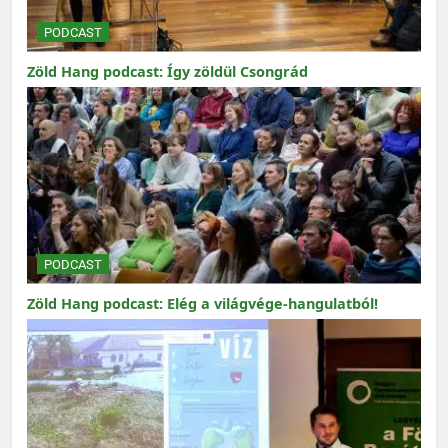
PODCAST
Zöld Hang podcast: Így zöldül Csongrád
PODCAST
Zöld Hang podcast: Elég a világvége-hangulatból!