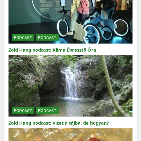
PODCAST
PODCAST.
Zöld Hang podcast: Klíma Ébresztő Óra
PODCAST
PODCAST.
Zöld Hang podcast: Vizet a tájba, de hogyan?