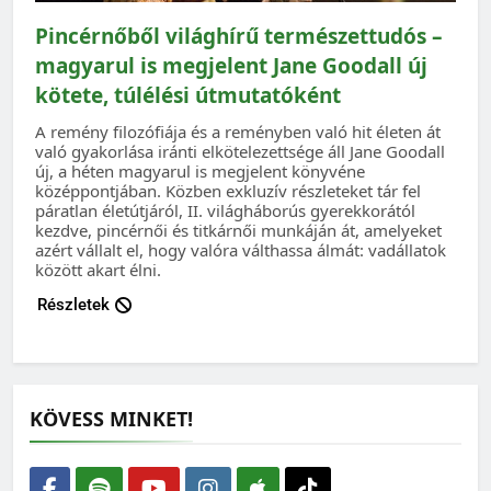
Pincérnőből világhírű természettudós –
magyarul is megjelent Jane Goodall új
kötete, túlélési útmutatóként
A remény filozófiája és a reményben való hit életen át
való gyakorlása iránti elkötelezettsége áll Jane Goodall
új, a héten magyarul is megjelent könyvéne
középpontjában. Közben exkluzív részleteket tár fel
páratlan életútjáról, II. világháborús gyerekkorától
kezdve, pincérnői és titkárnői munkáján át, amelyeket
azért vállalt el, hogy valóra válthassa álmát: vadállatok
között akart élni.
Részletek
KÖVESS MINKET!