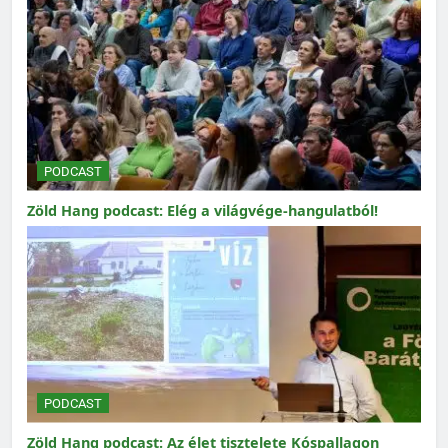
PODCAST
Zöld Hang podcast: Elég a világvége-hangulatból!
PODCAST
Zöld Hang podcast: Az élet tisztelete Kóspallagon