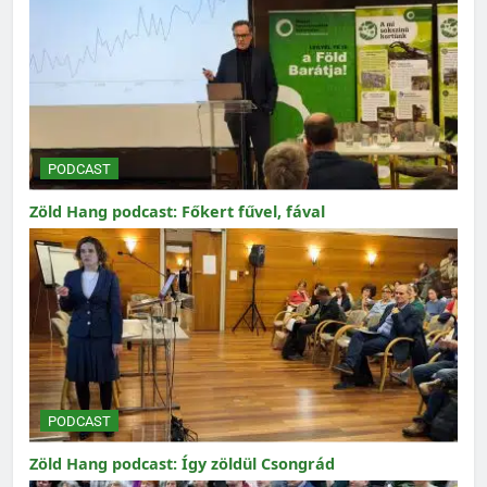
PODCAST
Zöld Hang podcast: Főkert fűvel, fával
PODCAST
Zöld Hang podcast: Így zöldül Csongrád