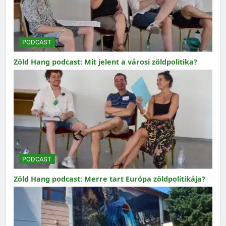
PODCAST
Zöld Hang podcast: Mit jelent a városi zöldpolitika?
PODCAST
Zöld Hang podcast: Merre tart Európa zöldpolitikája?