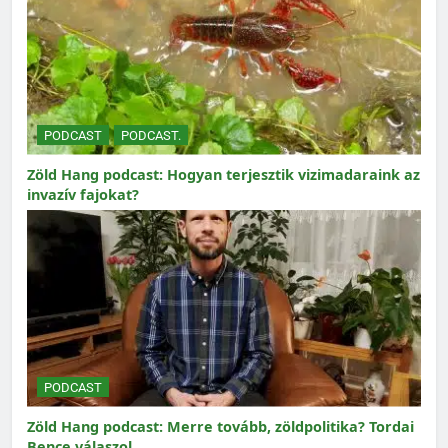
PODCAST
PODCAST.
Zöld Hang podcast: Hogyan terjesztik vizimadaraink az
invazív fajokat?
PODCAST
Zöld Hang podcast: Merre tovább, zöldpolitika? Tordai
Bence válaszol