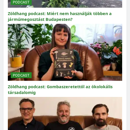
PODCAST
Zöldhang podcast: Miért nem használják többen a
járműmegosztást Budapesten?
PODCAST
Zöldhang podcast: Gombaszeretettől az ökolokális
társadalomig