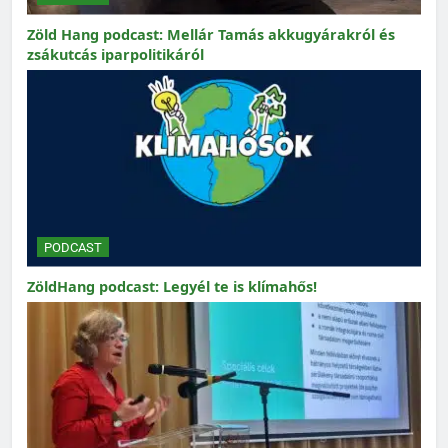
Zöld Hang podcast: Mellár Tamás akkugyárakról és
zsákutcás iparpolitikáról
PODCAST
ZöldHang podcast: Legyél te is klímahős!