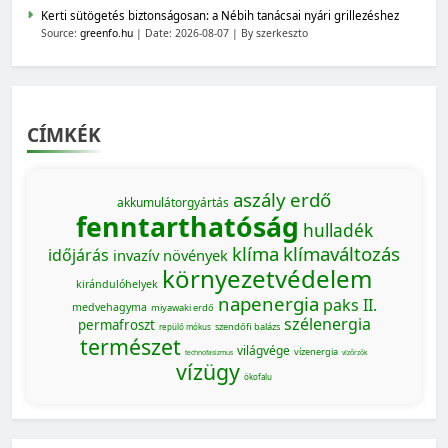
Kerti sütögetés biztonságosan: a Nébih tanácsai nyári grillezéshez
Source:
greenfo.hu
Date: 2026-08-07
By szerkeszto
CÍMKÉK
aszály
erdő
akkumulátorgyártás
fenntarthatóság
hulladék
klíma
klímaváltozás
időjárás
invazív növények
környezetvédelem
kirándulóhelyek
napenergia
paks II.
medvehagyma
miyawaki erdő
szélenergia
permafroszt
szendőfi balázs
repülő mókus
természet
világvége
vízenergia
technofasizmus
vízőrzők
vízügy
ökofalu