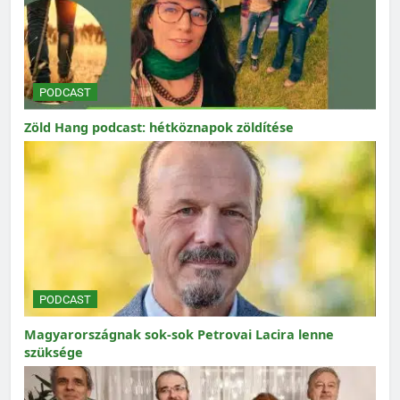
PODCAST
Zöld Hang podcast: hétköznapok zöldítése
PODCAST
Magyarországnak sok-sok Petrovai Lacira lenne
szüksége