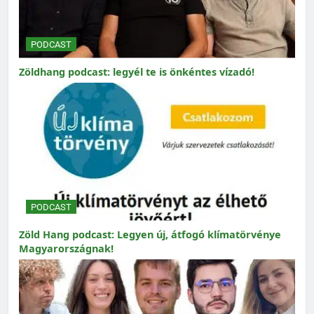
PODCAST
Zöldhang podcast: legyél te is önkéntes vízadó!
PODCAST
Zöld Hang podcast: Legyen új, átfogó klímatörvénye
Magyarországnak!