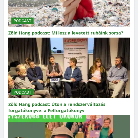
PODCAST
Zöld Hang podcast: Mi lesz a levetett ruháink sorsa?
PODCAST
Zöld Hang podcast: Úton a rendszerváltozás
forgatókönyve: a Felforgatókönyv