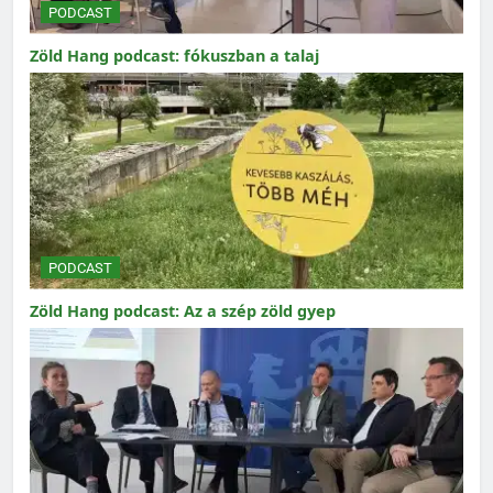
PODCAST
Zöld Hang podcast: fókuszban a talaj
PODCAST
Zöld Hang podcast: Az a szép zöld gyep