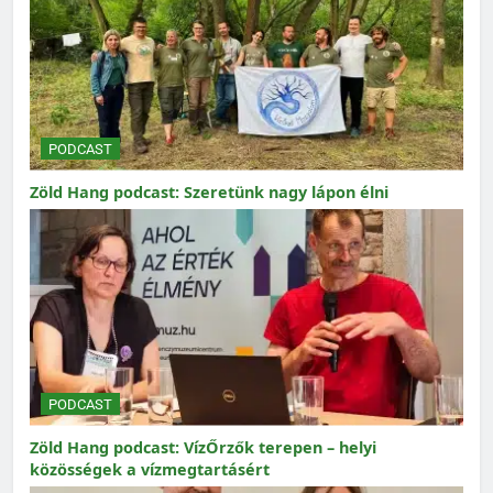
PODCAST
Zöld Hang podcast: Szeretünk nagy lápon élni
PODCAST
Zöld Hang podcast: VízŐrzők terepen – helyi
közösségek a vízmegtartásért