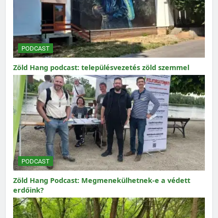
PODCAST
Zöld Hang podcast: településvezetés zöld szemmel
PODCAST
Zöld Hang Podcast: Megmenekülhetnek-e a védett
erdőink?