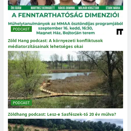
PODCAST
Zöld Hang podcast: A környezeti konfliktusok
médiatorzításainak lehetséges okai
PODCAST
Zöldhang podcast: Lesz-e Sasfészek-tó 20 év múlva?