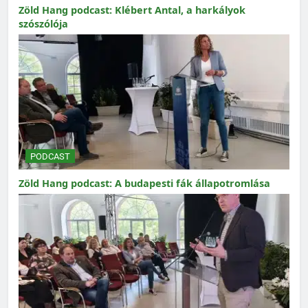
Zöld Hang podcast: Klébert Antal, a harkályok
szószólója
PODCAST
Zöld Hang podcast: A budapesti fák állapotromlása