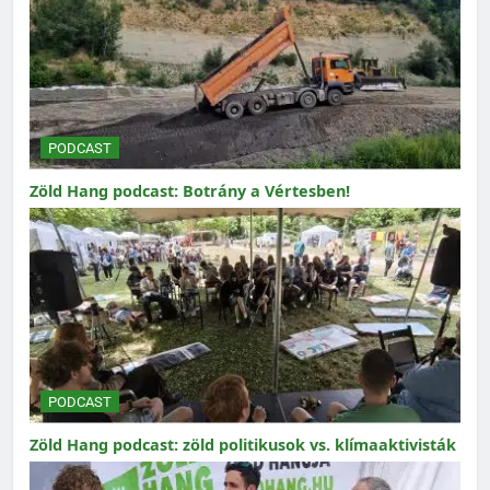
PODCAST
Zöld Hang podcast: Botrány a Vértesben!
PODCAST
Zöld Hang podcast: zöld politikusok vs. klímaaktivisták