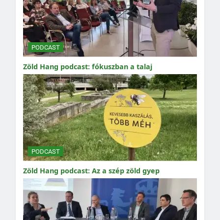
PODCAST
Zöld Hang podcast: fókuszban a talaj
PODCAST
Zöld Hang podcast: Az a szép zöld gyep