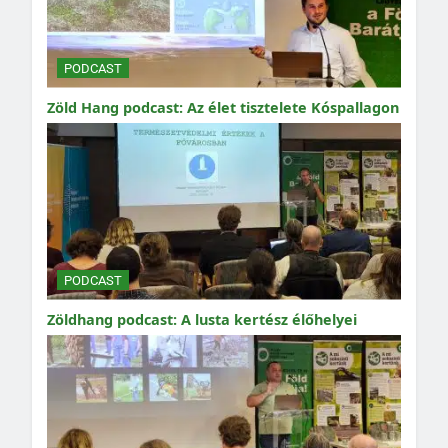
PODCAST
Zöld Hang podcast: Az élet tisztelete Kóspallagon
PODCAST
Zöldhang podcast: A lusta kertész élőhelyei