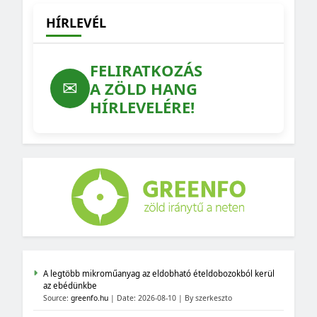
HÍRLEVÉL
FELIRATKOZÁS
✉
A ZÖLD HANG
HÍRLEVELÉRE!
A legtöbb mikroműanyag az eldobható ételdobozokból kerül
az ebédünkbe
Source:
greenfo.hu
Date: 2026-08-10
By szerkeszto