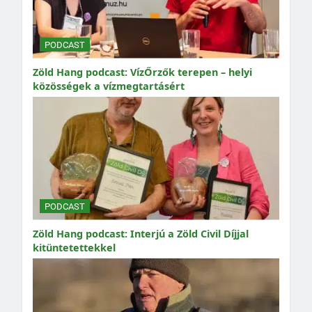
PODCAST
Zöld Hang podcast: VízŐrzők terepen – helyi
közösségek a vízmegtartásért
PODCAST
Zöld Hang podcast: Interjú a Zöld Civil Díjjal
kitüntetettekkel