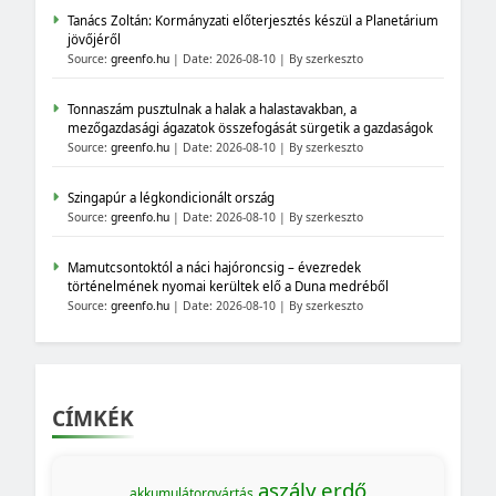
Tanács Zoltán: Kormányzati előterjesztés készül a Planetárium
jövőjéről
Source:
greenfo.hu
Date: 2026-08-10
By szerkeszto
Tonnaszám pusztulnak a halak a halastavakban, a
mezőgazdasági ágazatok összefogását sürgetik a gazdaságok
Source:
greenfo.hu
Date: 2026-08-10
By szerkeszto
Szingapúr a légkondicionált ország
Source:
greenfo.hu
Date: 2026-08-10
By szerkeszto
Mamutcsontoktól a náci hajóroncsig – évezredek
történelmének nyomai kerültek elő a Duna medréből
Source:
greenfo.hu
Date: 2026-08-10
By szerkeszto
CÍMKÉK
aszály
erdő
akkumulátorgyártás