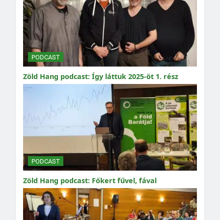
PODCAST
Zöld Hang podcast: Így láttuk 2025-öt 1. rész
PODCAST
Zöld Hang podcast: Főkert fűvel, fával