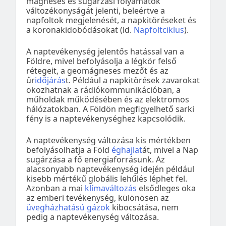
mágneses és sugárzási folyamatok
változékonyságát jelenti, beleértve a
napfoltok megjelenését, a napkitöréseket és
a koronakidobódásokat (ld.
Napfoltciklus
).
A naptevékenység jelentős hatással van a
Földre, mivel befolyásolja a légkör felső
rétegeit, a geomágneses mezőt és az
űr
időjárás
t. Például a napkitörések zavarokat
okozhatnak a rádiókommunikációban, a
műholdak működésében és az elektromos
hálózatokban. A Földön megfigyelhető sarki
fény is a naptevékenységhez kapcsolódik.
A naptevékenység változása kis mértékben
befolyásolhatja a Föld
éghajlat
át, mivel a Nap
sugárzása a fő energiaforrásunk. Az
alacsonyabb naptevékenység idején például
kisebb mértékű globális lehűlés léphet fel.
Azonban a mai
klímaváltozás
elsődleges oka
az emberi tevékenység, különösen az
üvegházhatású gázok
kibocsátása, nem
pedig a naptevékenység változása.