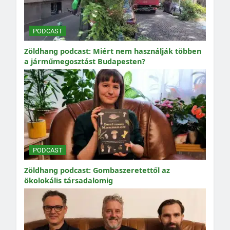
PODCAST
Zöldhang podcast: Miért nem használják többen
a járműmegosztást Budapesten?
PODCAST
Zöldhang podcast: Gombaszeretettől az
ökolokális társadalomig