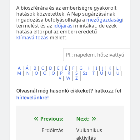
A bioszférára és az emberiségre gyakorolt
hatások közvetettek. A Nap sugárzásának
ingadozása befolyásolhatja a
mezőgazdaság
i
termelést és az
időjárás
i mintákat, de ezek
hatása eltörpül az emberi eredetű
klímaváltozás
mellett.
A
|
Á
|
B
|
C
|
D
|
E
|
É
|
F
|
G
|
H
|
I
|
J
|
K
|
L
|
M
|
N
|
O
|
Ó
|
Ö
|
P
|
R
|
S
|
Sz
|
T
|
U
|
Ú
|
Ü
|
V
|
W
|
Z
|
Olvasnál még hasonló cikkeket? Iratkozz fel
hírlevelünkre!
Bejegyzés
Previous:
Next:
navigáció
Erdőirtás
Vulkanikus
aktivitás