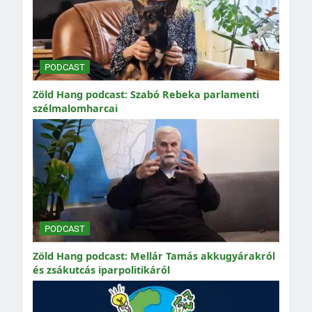
PODCAST
Zöld Hang podcast: Szabó Rebeka parlamenti
szélmalomharcai
PODCAST
Zöld Hang podcast: Mellár Tamás akkugyárakról
és zsákutcás iparpolitikáról