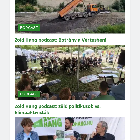
PODCAST
Zöld Hang podcast: Botrány a Vértesben!
PODCAST
Zöld Hang podcast: zöld politikusok vs.
klímaaktivisták