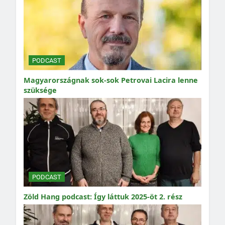
PODCAST
Magyarországnak sok-sok Petrovai Lacira lenne
szüksége
PODCAST
Zöld Hang podcast: Így láttuk 2025-öt 2. rész