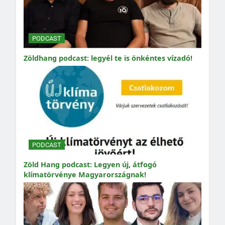
PODCAST
Zöldhang podcast: legyél te is önkéntes vízadó!
PODCAST
Zöld Hang podcast: Legyen új, átfogó
klímatörvénye Magyarországnak!