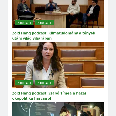
PODCAST
PODCAST.
Zöld Hang podcast: Klímatudomány a tények
utáni világ viharában
PODCAST
PODCAST.
Zöld Hang podcast: Szabó Tímea a hazai
ökopolitika harcairól