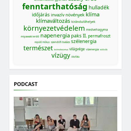
fenntarthatóság
hulladék
klíma
időjárás
invazív növények
klímaváltozás
kirándulóhelyek
környezetvédelem
medvehagyma
napenergia
paks II.
permafroszt
miyawaki erdő
szélenergia
szendőfi balázs
repülő mókus
természet
világvége
vízenergia
technofasizmus
vízőrzők
vízügy
ökofalu
PODCAST