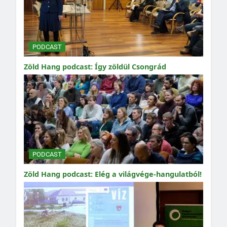
PODCAST
Zöld Hang podcast: Így zöldül Csongrád
PODCAST
Zöld Hang podcast: Elég a világvége-hangulatból!