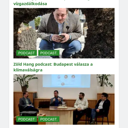
vízgazdálkodása
PODCAST
PODCAST.
Zöld Hang podcast: Budapest válasza a
klímaválságra
PODCAST
PODCAST.