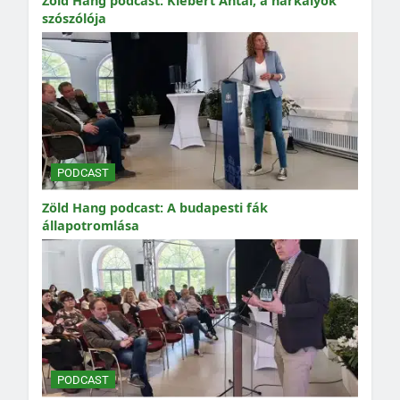
Zöld Hang podcast: Klébert Antal, a harkályok
szószólója
PODCAST
Zöld Hang podcast: A budapesti fák
állapotromlása
PODCAST