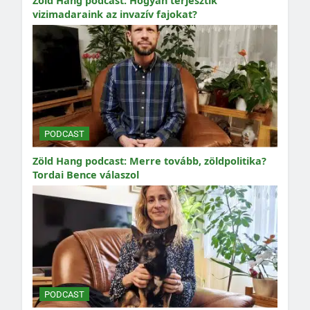
Zöld Hang podcast: Hogyan terjesztik
vizimadaraink az invazív fajokat?
PODCAST
Zöld Hang podcast: Merre tovább, zöldpolitika?
Tordai Bence válaszol
PODCAST