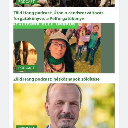
PODCAST
Zöld Hang podcast: Úton a rendszerváltozás
forgatókönyve: a Felforgatókönyv
PODCAST
Zöld Hang podcast: hétköznapok zöldítése