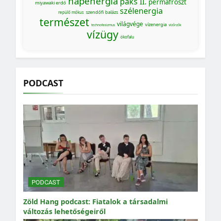
napenergia
paks II.
permafroszt
miyawaki erdő
szélenergia
szendőfi balázs
repülő mókus
természet
világvége
vízenergia
technofasizmus
vízőrzők
vízügy
ökofalu
PODCAST
PODCAST
Zöld Hang podcast: Fiatalok a társadalmi
változás lehetőségeiről