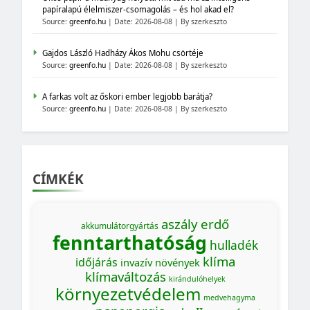
papíralapú élelmiszer-csomagolás – és hol akad el?
Source:
greenfo.hu
Date: 2026-08-08
By szerkeszto
Gajdos László Hadházy Ákos Mohu csörtéje
Source:
greenfo.hu
Date: 2026-08-08
By szerkeszto
A farkas volt az őskori ember legjobb barátja?
Source:
greenfo.hu
Date: 2026-08-08
By szerkeszto
CÍMKÉK
aszály
erdő
akkumulátorgyártás
fenntarthatóság
hulladék
klíma
időjárás
invazív növények
klímaváltozás
kirándulóhelyek
környezetvédelem
medvehagyma