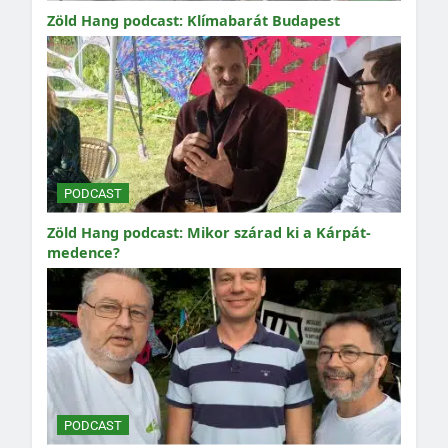
Zöld Hang podcast: Klímabarát Budapest
PODCAST
Zöld Hang podcast: Mikor szárad ki a Kárpát-
medence?
PODCAST