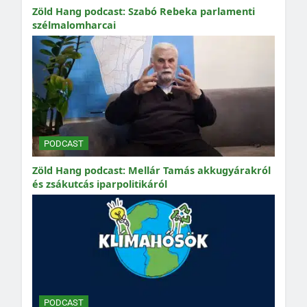
Zöld Hang podcast: Szabó Rebeka parlamenti
szélmalomharcai
PODCAST
Zöld Hang podcast: Mellár Tamás akkugyárakról
és zsákutcás iparpolitikáról
PODCAST