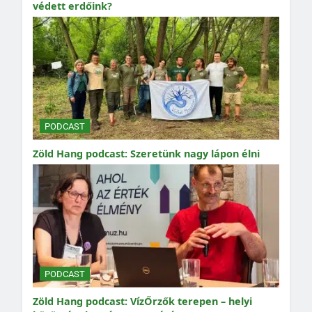
védett erdőink?
PODCAST
Zöld Hang podcast: Szeretünk nagy lápon élni
PODCAST
Zöld Hang podcast: VízŐrzők terepen – helyi