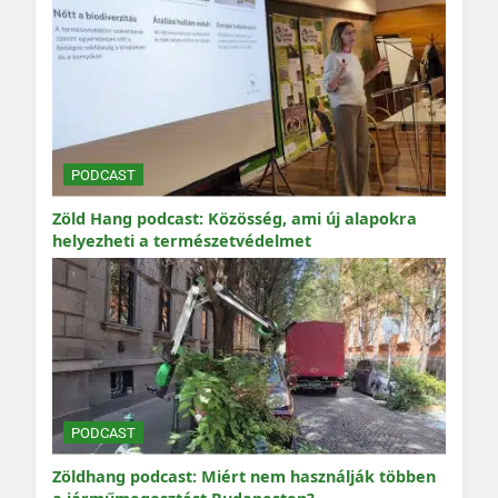
PODCAST
Zöld Hang podcast: Közösség, ami új alapokra
helyezheti a természetvédelmet
PODCAST
Zöldhang podcast: Miért nem használják többen