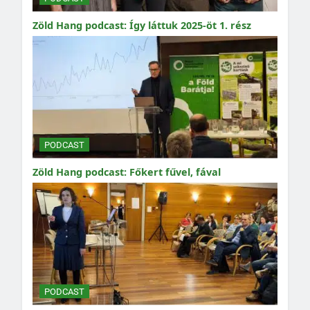
Zöld Hang podcast: Így láttuk 2025-öt 1. rész
PODCAST
Zöld Hang podcast: Főkert fűvel, fával
PODCAST