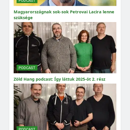
PODCAST
Magyarországnak sok-sok Petrovai Lacira lenne
szüksége
PODCAST
Zöld Hang podcast: Így láttuk 2025-öt 2. rész
PODCAST