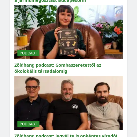
a járműmegosztást Budapesten?
PODCAST
Zöldhang podcast: Gombaszeretettől az
ökolokális társadalomig
PODCAST
Zöldhang podcast: legyél te is önkéntes vízadó!