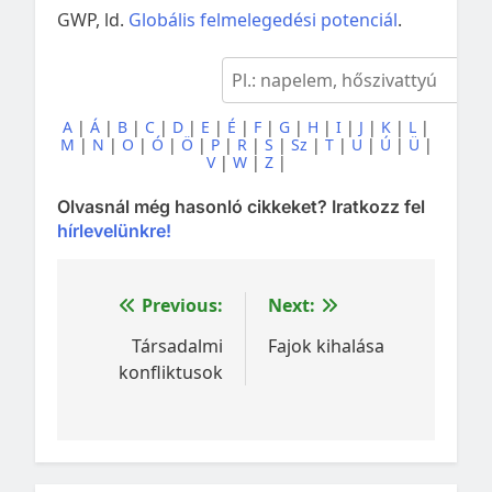
GWP, ld.
Globális felmelegedési potenciál
.
A
|
Á
|
B
|
C
|
D
|
E
|
É
|
F
|
G
|
H
|
I
|
J
|
K
|
L
|
M
|
N
|
O
|
Ó
|
Ö
|
P
|
R
|
S
|
Sz
|
T
|
U
|
Ú
|
Ü
|
V
|
W
|
Z
|
Olvasnál még hasonló cikkeket? Iratkozz fel
hírlevelünkre!
Bejegyzés
Previous:
Next:
navigáció
Társadalmi
Fajok kihalása
konfliktusok