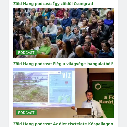
Zöld Hang podcast: Így zöldül Csongrád
PODCAST
Zöld Hang podcast: Elég a világvége-hangulatból!
PODCAST
Zöld Hang podcast: Az élet tisztelete Kóspallagon