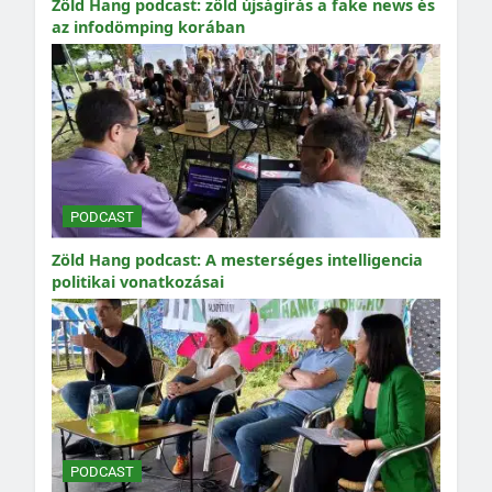
Zöld Hang podcast: zöld újságírás a fake news és
az infodömping korában
PODCAST
Zöld Hang podcast: A mesterséges intelligencia
politikai vonatkozásai
PODCAST