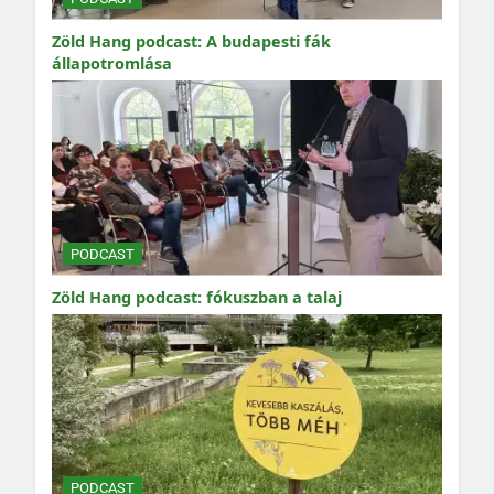
Zöld Hang podcast: A budapesti fák
állapotromlása
PODCAST
Zöld Hang podcast: fókuszban a talaj
PODCAST