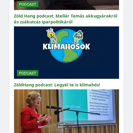
PODCAST
Zöld Hang podcast: Mellár Tamás akkugyárakról
és zsákutcás iparpolitikáról
PODCAST
ZöldHang podcast: Legyél te is klímahős!