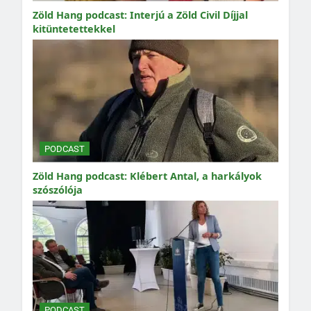
Zöld Hang podcast: Interjú a Zöld Civil Díjjal
kitüntetettekkel
PODCAST
Zöld Hang podcast: Klébert Antal, a harkályok
szószólója
PODCAST