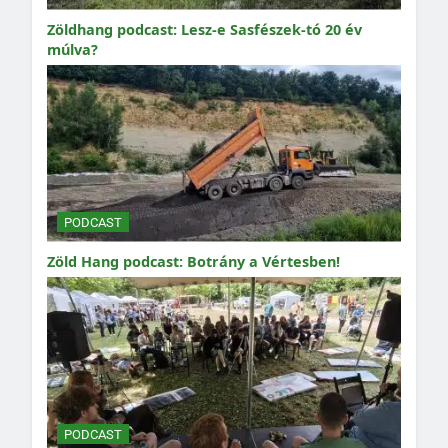
Zöldhang podcast: Lesz-e Sasfészek-tó 20 év
múlva?
PODCAST
Zöld Hang podcast: Botrány a Vértesben!
PODCAST