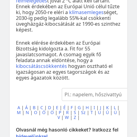
felmelegedés
t jóval 2 °C alatt kell tartani.
Ennek érdekében az Európai Unió célul tűzte
ki, hogy 2050-re eléri a
klímasemleges
séget,
2030-ig pedig legalább 55%-kal csökkenti
üvegházgáz-kibocsátását az 1990-es szinthez
képest.
Ennek elérése érdekében az Európai
Bizottság kidolgozta a. Fit for 55
javaslatcsomagot. A csomag egyik fő
feladata annak eldöntése, hogy a
kibocsátáscsökkentés
hogyan osztható el
igazságosan az egyes tagországok és az
egyes ágazatok között.
A
|
Á
|
B
|
C
|
D
|
E
|
É
|
F
|
G
|
H
|
I
|
J
|
K
|
L
|
M
|
N
|
O
|
Ó
|
Ö
|
P
|
R
|
S
|
Sz
|
T
|
U
|
Ú
|
Ü
|
V
|
W
|
Z
|
Olvasnál még hasonló cikkeket? Iratkozz fel
hírlevelünkre!