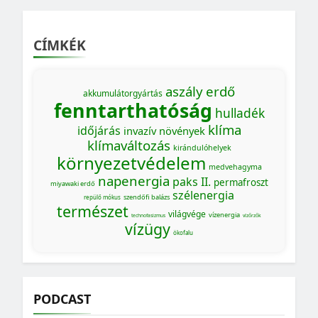
CÍMKÉK
aszály
erdő
akkumulátorgyártás
fenntarthatóság
hulladék
klíma
időjárás
invazív növények
klímaváltozás
kirándulóhelyek
környezetvédelem
medvehagyma
napenergia
paks II.
permafroszt
miyawaki erdő
szélenergia
szendőfi balázs
repülő mókus
természet
világvége
vízenergia
technofasizmus
vízőrzők
vízügy
ökofalu
PODCAST