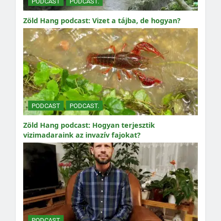
PODCAST
PODCAST.
Zöld Hang podcast: Vizet a tájba, de hogyan?
PODCAST
PODCAST.
Zöld Hang podcast: Hogyan terjesztik
vizimadaraink az invazív fajokat?
PODCAST