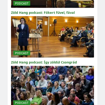
PODCAST
Zöld Hang podcast: Főkert fűvel, fával
PODCAST
Zöld Hang podcast: Így zöldül Csongrád
PODCAST