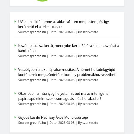
UV elleni fóliát tenne az ablakra? – én megtettem, és így
kerülhető el a teljes kudarc
Source:
greenfo.hu
Date: 2026-08-08
By szerkeszto
Kiszámolta a szakértő, mennyibe kerül 24 óra klímahasználat a
kánikulában
Source:
greenfo.hu
Date: 2026-08-08
By szerkeszto
Veszélyben a textil-újrahasznosítás: A német hulladékgyűjtő
konténerek megszüntetése komoly problémákhoz vezethet
Source:
greenfo.hu
Date: 2026-08-08
By szerkeszto
Okos papír a műanyag helyett: mit tud ma az intelligens
papíralapú élelmiszer-csomagolás – és hol akad el?
Source:
greenfo.hu
Date: 2026-08-08
By szerkeszto
Gajdos László Hadházy Ákos Mohu csörtéje
Source:
greenfo.hu
Date: 2026-08-08
By szerkeszto