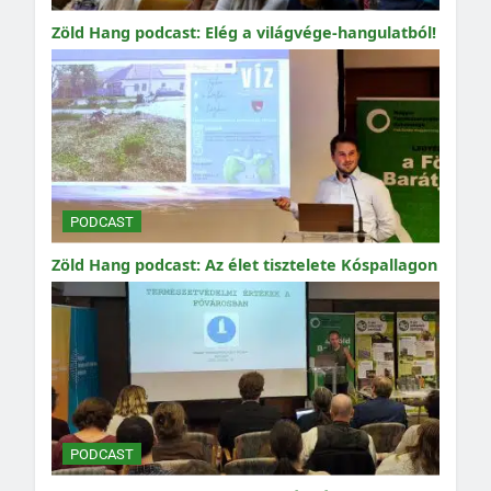
Zöld Hang podcast: Elég a világvége-hangulatból!
PODCAST
Zöld Hang podcast: Az élet tisztelete Kóspallagon
PODCAST