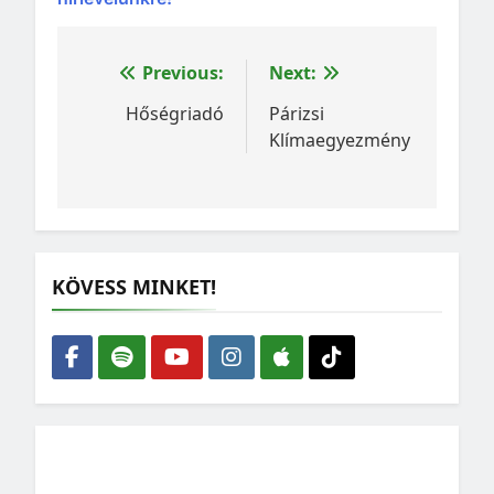
Bejegyzés
Previous:
Next:
navigáció
Hőségriadó
Párizsi
Klímaegyezmény
KÖVESS MINKET!