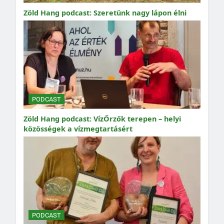
Zöld Hang podcast: Szeretünk nagy lápon élni
PODCAST
Zöld Hang podcast: VízŐrzők terepen – helyi
közösségek a vízmegtartásért
PODCAST