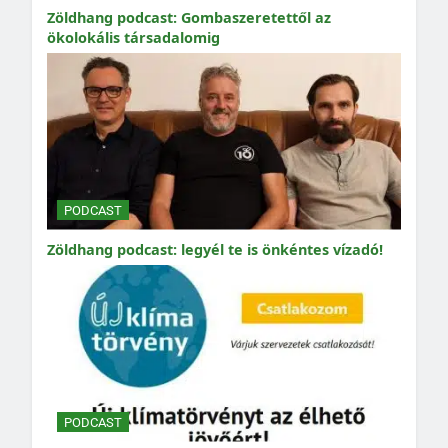
Zöldhang podcast: Gombaszeretettől az
ökolokális társadalomig
PODCAST
Zöldhang podcast: legyél te is önkéntes vízadó!
PODCAST