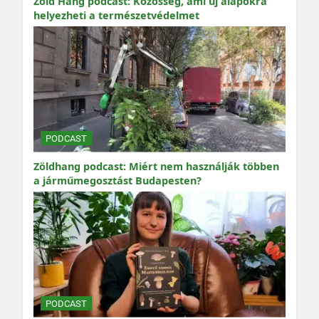
Zöld Hang podcast: Közösség, ami új alapokra
helyezheti a természetvédelmet
PODCAST
Zöldhang podcast: Miért nem használják többen
a járműmegosztást Budapesten?
PODCAST