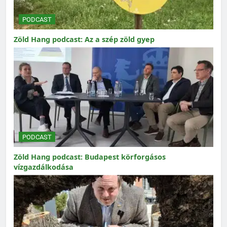
PODCAST
Zöld Hang podcast: Az a szép zöld gyep
PODCAST
Zöld Hang podcast: Budapest körforgásos
vízgazdálkodása