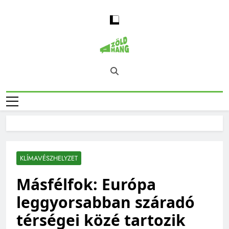
Skip
to
content
Magyarország
Zöld Hang – Természet, Klímaváltozás,
Zöld Hangja
Fenntarthatóság, Jövő
KLÍMAVÉSZHELYZET
Másfélfok: Európa
leggyorsabban száradó
térségei közé tartozik