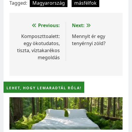
Tagged:
Magyarország
másfélfok
Bejegyzés
Previous:
Next:
navigáció
Komposzttoalett:
Mennyit ér egy
egy ökotudatos,
tenyérnyi zöld?
tiszta, víztakarékos
megoldás
LEHET, HOGY LEMARADTÁL RÓLA!