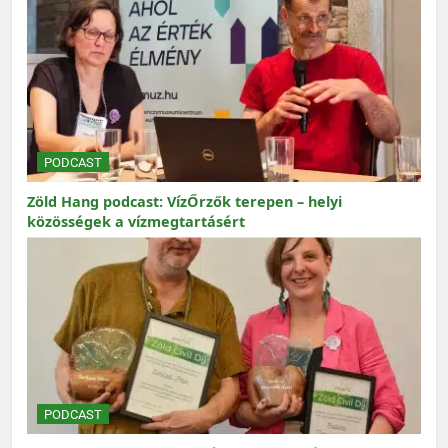
PODCAST
Zöld Hang podcast: VízŐrzők terepen – helyi
közösségek a vízmegtartásért
PODCAST