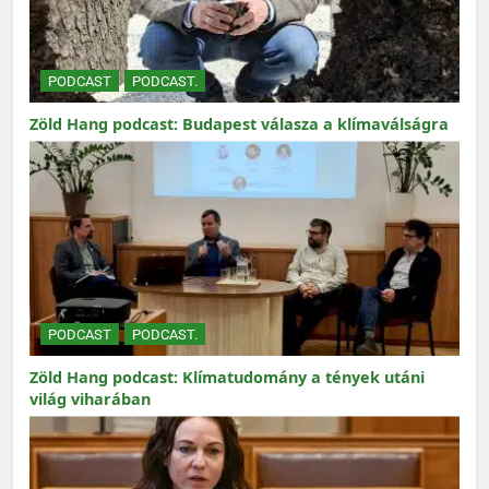
PODCAST
PODCAST.
Zöld Hang podcast: Budapest válasza a klímaválságra
PODCAST
PODCAST.
Zöld Hang podcast: Klímatudomány a tények utáni
világ viharában