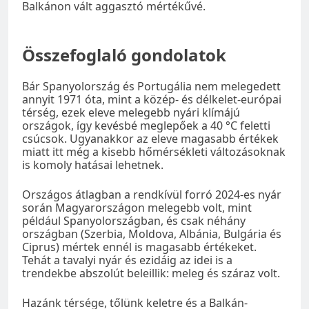
Balkánon vált aggasztó mértékűvé.
Összefoglaló gondolatok
Bár Spanyolország és Portugália nem melegedett
annyit 1971 óta, mint a közép- és délkelet-európai
térség, ezek eleve melegebb nyári klímájú
országok, így kevésbé meglepőek a 40 °C feletti
csúcsok. Ugyanakkor az eleve magasabb értékek
miatt itt még a kisebb hőmérsékleti változásoknak
is komoly hatásai lehetnek.
Országos átlagban a rendkívül forró 2024-es nyár
során Magyarországon melegebb volt, mint
például Spanyolországban, és csak néhány
országban (Szerbia, Moldova, Albánia, Bulgária és
Ciprus) mértek ennél is magasabb értékeket.
Tehát a tavalyi nyár és ezidáig az idei is a
trendekbe abszolút beleillik: meleg és száraz volt.
Hazánk térsége, tőlünk keletre és a Balkán-