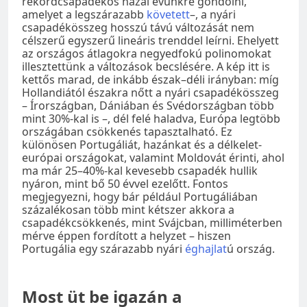
rekordcsapadékos hazai évünkre gondolni,
amelyet a legszárazabb
követett
–, a nyári
csapadékösszeg hosszú távú változását nem
célszerű egyszerű lineáris trenddel leírni. Ehelyett
az országos átlagokra negyedfokú polinomokat
illesztettünk a változások becslésére. A kép itt is
kettős marad, de inkább észak–déli irányban: míg
Hollandiától északra nőtt a nyári csapadékösszeg
– Írországban, Dániában és Svédországban több
mint 30%-kal is –, dél felé haladva, Európa legtöbb
országában csökkenés tapasztalható. Ez
különösen Portugáliát, hazánkat és a délkelet-
európai országokat, valamint Moldovát érinti, ahol
ma már 25–40%-kal kevesebb csapadék hullik
nyáron, mint bő 50 évvel ezelőtt. Fontos
megjegyezni, hogy bár például Portugáliában
százalékosan több mint kétszer akkora a
csapadékcsökkenés, mint Svájcban, milliméterben
mérve éppen fordított a helyzet – hiszen
Portugália egy szárazabb nyári
éghajlat
ú ország.
Most üt be igazán a