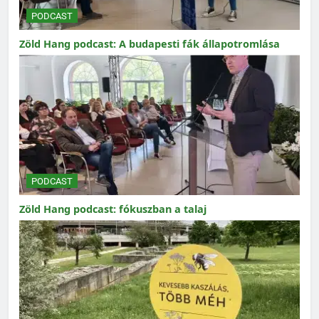
PODCAST
Zöld Hang podcast: A budapesti fák állapotromlása
PODCAST
Zöld Hang podcast: fókuszban a talaj