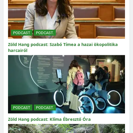
PODCAST
PODCAST.
Zöld Hang podcast: Szabó Tímea a hazai ökopolitika
harcairól
PODCAST
PODCAST.
Zöld Hang podcast: Klíma Ébresztő Óra