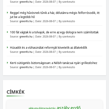
Source:
greenfo.hu
Date: 2026-08-07
By szerkeszto
Reggel még hűvösnek tűnik a ház, délutánra mégis felforrósodik, itt
jut be a legtöbb hő
Source:
greenfo.hu
Date: 2026-08-07
By szerkeszto
100 fát vágtak ki a tolvajok, de erre az egy dologra nem számítottak
Source:
greenfo.hu
Date: 2026-08-07
By szerkeszto
Húsadót és a vízhasználat reformját követelik az állatvédők
Source:
greenfo.hu
Date: 2026-08-07
By szerkeszto
Kerti sütögetés biztonságosan: a Nébih tanácsai nyári grillezéshez
Source:
greenfo.hu
Date: 2026-08-07
By szerkeszto
CÍMKÉK
aszály
erdő
akkumulátorgyártás