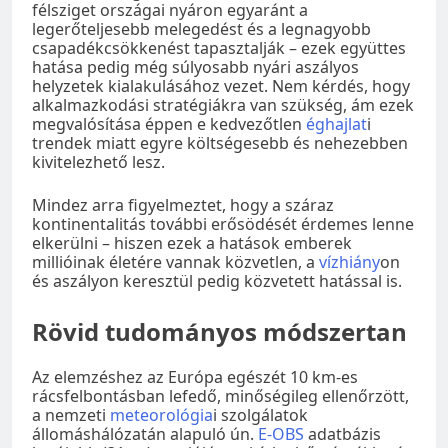
félsziget országai nyáron egyaránt a
legerőteljesebb melegedést és a legnagyobb
csapadékcsökkenést tapasztalják – ezek együttes
hatása pedig még súlyosabb nyári aszályos
helyzetek kialakulásához vezet. Nem kérdés, hogy
alkalmazkodási stratégiákra van szükség, ám ezek
megvalósítása éppen e kedvezőtlen
éghajlat
i
trendek miatt egyre költségesebb és nehezebben
kivitelezhető lesz.
Mindez arra figyelmeztet, hogy a száraz
kontinentalitás további erősödését érdemes lenne
elkerülni – hiszen ezek a hatások emberek
millióinak életére vannak közvetlen, a
vízhiány
on
és aszályon keresztül pedig közvetett hatással is.
Rövid tudományos módszertan
Az elemzéshez az Európa egészét 10 km-es
rácsfelbontásban lefedő, minőségileg ellenőrzött,
a nemzeti
meteorológia
i szolgálatok
állomáshálózatán alapuló ún.
E-OBS
adatbázis