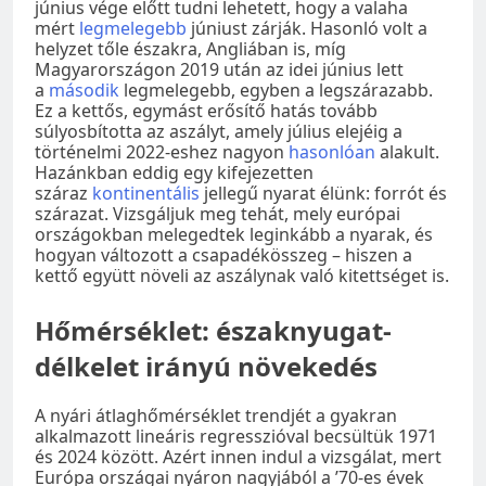
június vége előtt tudni lehetett, hogy a valaha
mért
legmelegebb
júniust zárják. Hasonló volt a
helyzet tőle északra, Angliában is, míg
Magyarországon 2019 után az idei június lett
a
második
legmelegebb, egyben a legszárazabb.
Ez a kettős, egymást erősítő hatás tovább
súlyosbította az aszályt, amely július elejéig a
történelmi 2022-eshez nagyon
hasonlóan
alakult.
Hazánkban eddig egy kifejezetten
száraz
kontinentális
jellegű nyarat élünk: forrót és
szárazat. Vizsgáljuk meg tehát, mely európai
országokban melegedtek leginkább a nyarak, és
hogyan változott a csapadékösszeg – hiszen a
kettő együtt növeli az aszálynak való kitettséget is.
Hőmérséklet: északnyugat-
délkelet irányú növekedés
A nyári átlaghőmérséklet trendjét a gyakran
alkalmazott lineáris regresszióval becsültük 1971
és 2024 között. Azért innen indul a vizsgálat, mert
Európa országai nyáron nagyjából a ’70-es évek