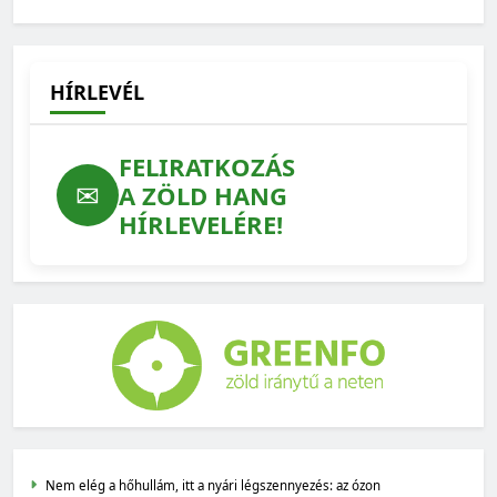
járványkockázat: ezért számít az állatjólét
2026-07-22
HÍRLEVÉL
FELIRATKOZÁS
✉
A ZÖLD HANG
HÍRLEVELÉRE!
Nem elég a hőhullám, itt a nyári légszennyezés: az ózon