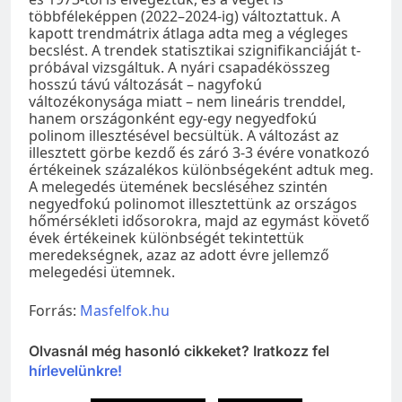
többféleképpen (2022–2024-ig) változtattuk. A
kapott trendmátrix átlaga adta meg a végleges
becslést. A trendek statisztikai szignifikanciáját t-
próbával vizsgáltuk. A nyári csapadékösszeg
hosszú távú változását – nagyfokú
változékonysága miatt – nem lineáris trenddel,
hanem országonként egy-egy negyedfokú
polinom illesztésével becsültük. A változást az
illesztett görbe kezdő és záró 3-3 évére vonatkozó
értékeinek százalékos különbségeként adtuk meg.
A melegedés ütemének becsléséhez szintén
negyedfokú polinomot illesztettünk az országos
hőmérsékleti idősorokra, majd az egymást követő
évek értékeinek különbségét tekintettük
meredekségnek, azaz az adott évre jellemző
melegedési ütemnek.
Forrás:
Masfelfok.hu
Olvasnál még hasonló cikkeket? Iratkozz fel
hírlevelünkre!