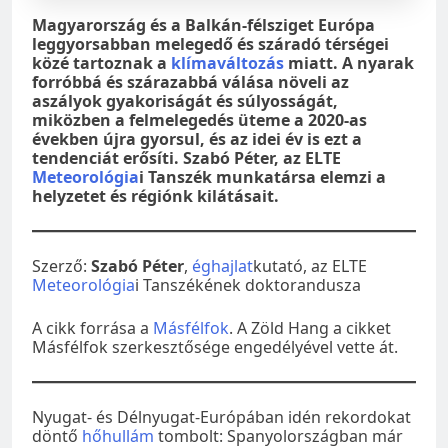
Magyarország és a Balkán-félsziget Európa
leggyorsabban melegedő és száradó térségei
közé tartoznak a
klímaváltozás
miatt. A nyarak
forróbbá és szárazabbá válása növeli az
aszályok gyakoriságát és súlyosságát,
miközben a felmelegedés üteme a 2020-as
években újra gyorsul, és az idei év is ezt a
tendenciát erősíti. Szabó Péter, az ELTE
Meteorológia
i Tanszék munkatársa elemzi a
helyzetet és régiónk kilátásait.
Szerző:
Szabó Péter
,
éghajlat
kutató, az ELTE
Meteorológia
i Tanszékének doktorandusza
A cikk forrása a
Másfélfok
. A Zöld Hang a cikket
Másfélfok szerkesztősége engedélyével vette át.
Nyugat- és Délnyugat-Európában idén rekordokat
döntő
hőhullám
tombolt: Spanyolországban már