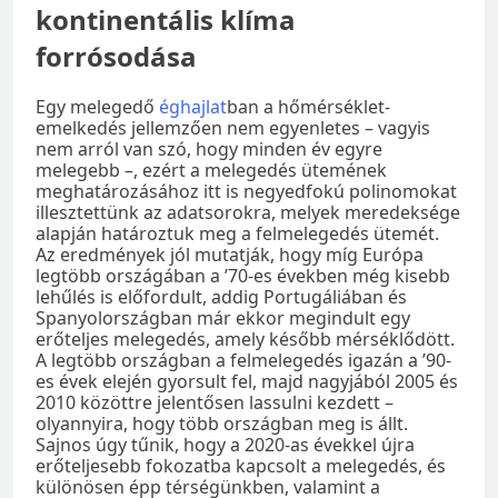
kontinentális klíma
forrósodása
Egy melegedő
éghajlat
ban a hőmérséklet-
emelkedés jellemzően nem egyenletes – vagyis
nem arról van szó, hogy minden év egyre
melegebb –, ezért a melegedés ütemének
meghatározásához itt is negyedfokú polinomokat
illesztettünk az adatsorokra, melyek meredeksége
alapján határoztuk meg a felmelegedés ütemét.
Az eredmények jól mutatják, hogy míg Európa
legtöbb országában a ’70-es években még kisebb
lehűlés is előfordult, addig Portugáliában és
Spanyolországban már ekkor megindult egy
erőteljes melegedés, amely később mérséklődött.
A legtöbb országban a felmelegedés igazán a ’90-
es évek elején gyorsult fel, majd nagyjából 2005 és
2010 közöttre jelentősen lassulni kezdett –
olyannyira, hogy több országban meg is állt.
Sajnos úgy tűnik, hogy a 2020-as évekkel újra
erőteljesebb fokozatba kapcsolt a melegedés, és
különösen épp térségünkben, valamint a