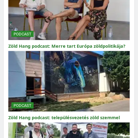
PODCAST
Zöld Hang podcast: Merre tart Európa zöldpolitikája?
PODCAST
Zöld Hang podcast: településvezetés zöld szemmel