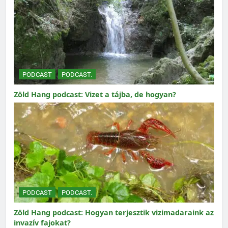
PODCAST
PODCAST.
Zöld Hang podcast: Vizet a tájba, de hogyan?
PODCAST
PODCAST.
Zöld Hang podcast: Hogyan terjesztik vizimadaraink az
invazív fajokat?