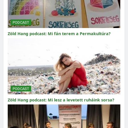
PODCAST
Zöld Hang podcast: Mi fán terem a Permakultúra?
PODCAST
Zöld Hang podcast: Mi lesz a levetett ruháink sorsa?