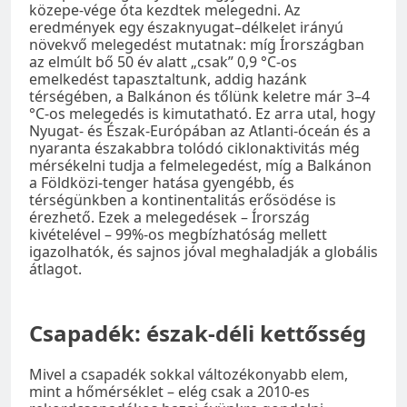
közepe-vége óta kezdtek melegedni. Az
eredmények egy északnyugat–délkelet irányú
növekvő melegedést mutatnak: míg Írországban
az elmúlt bő 50 év alatt „csak” 0,9 °C-os
emelkedést tapasztaltunk, addig hazánk
térségében, a Balkánon és tőlünk keletre már 3–4
°C-os melegedés is kimutatható. Ez arra utal, hogy
Nyugat- és Észak-Európában az Atlanti-óceán és a
nyaranta északabbra tolódó ciklonaktivitás még
mérsékelni tudja a felmelegedést, míg a Balkánon
a Földközi-tenger hatása gyengébb, és
térségünkben a kontinentalitás erősödése is
érezhető. Ezek a melegedések – Írország
kivételével – 99%-os megbízhatóság mellett
igazolhatók, és sajnos jóval meghaladják a globális
átlagot.
Csapadék: észak-déli kettősség
Mivel a csapadék sokkal változékonyabb elem,
mint a hőmérséklet – elég csak a 2010-es