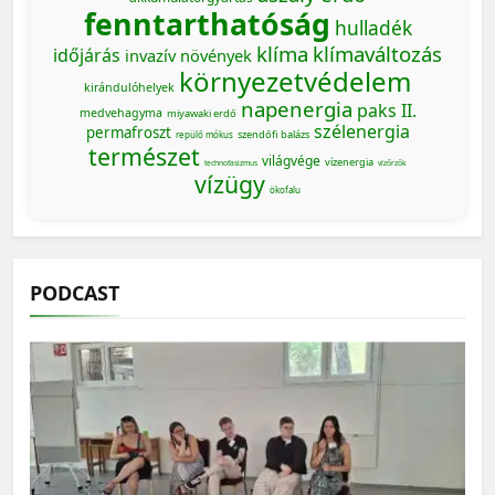
fenntarthatóság
hulladék
klíma
klímaváltozás
időjárás
invazív növények
környezetvédelem
kirándulóhelyek
napenergia
paks II.
medvehagyma
miyawaki erdő
szélenergia
permafroszt
szendőfi balázs
repülő mókus
természet
világvége
vízenergia
technofasizmus
vízőrzők
vízügy
ökofalu
PODCAST