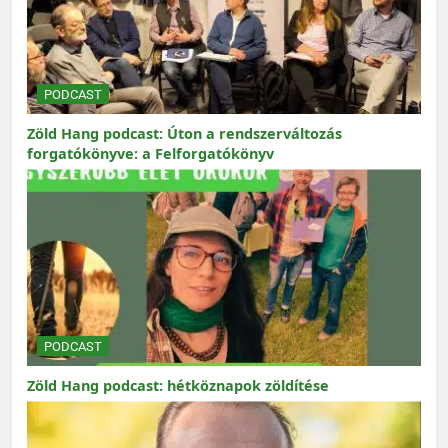
PODCAST
Zöld Hang podcast: Úton a rendszerváltozás
forgatókönyve: a Felforgatókönyv
PODCAST
Zöld Hang podcast: hétköznapok zöldítése