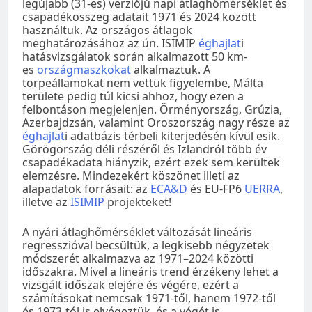
legújabb (31-es) verziójú napi átlaghőmérséklet és
csapadékösszeg adatait 1971 és 2024 között
használtuk. Az országos átlagok
meghatározásához az ún. ISIMIP
éghajlat
i
hatásvizsgálatok során alkalmazott 50 km-
es
országmaszkokat
alkalmaztuk. A
törpeállamokat nem vettük figyelembe, Málta
területe pedig túl kicsi ahhoz, hogy ezen a
felbontáson megjelenjen. Örményország, Grúzia,
Azerbajdzsán, valamint Oroszország nagy része az
éghajlat
i adatbázis térbeli kiterjedésén kívül esik.
Görögország déli részéről és Izlandról több év
csapadékadata hiányzik, ezért ezek sem kerültek
elemzésre. Mindezekért köszönet illeti az
alapadatok forrásait: az
ECA&D
és EU-FP6
UERRA
,
illetve az
ISIMIP
projekteket!
A nyári átlaghőmérséklet változását lineáris
regresszióval becsültük, a legkisebb négyzetek
módszerét alkalmazva az 1971–2024 közötti
időszakra. Mivel a lineáris trend érzékeny lehet a
vizsgált időszak elejére és végére, ezért a
számításokat nemcsak 1971-től, hanem 1972-től
és 1973-tól is elvégeztük, és a végét is