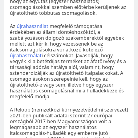
hogy az egyutas (egyszer használatos)
csomagolásokkal szemben előtérbe kerüljenek az
újratölthető többutas csomagolások.
Az
újrahasználat
megfelelő támogatása
érdekében az állami döntéshozóktól, a
szabályozáson dolgozó szakemberektől egyebek
mellett azt kérik, hogy vezessenek be az
italcsomagolásokra vonatkozó kötelező
újrahasználat
i célszámokat. Javasolják, hogy
vegyék ki a betétdíjas terméket az áfatörvény és a
társasági adózás hatálya alól, valamint, hogy
sztenderdizálják az újratölthető italpalackokat. A
csomagolásokon szerepelnie kell, hogy az
újratölthető-e vagy sem, illetve hogy egyszer
használatos csomagolásnál mi a hulladékkezelés
megfelelő módja.
A Reloop (nemzetközi környezetvédelmi szervezet)
2021-ben publikált adatai szerint 27 európai
országból 2017-ben Magyarországon volt a
legmagasabb az egyszer használatos
italcsomagolás-hulladék egy emberre jutó