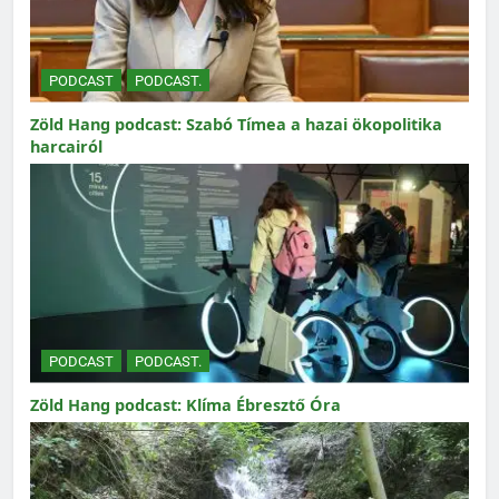
PODCAST
PODCAST.
Zöld Hang podcast: Szabó Tímea a hazai ökopolitika
harcairól
PODCAST
PODCAST.
Zöld Hang podcast: Klíma Ébresztő Óra