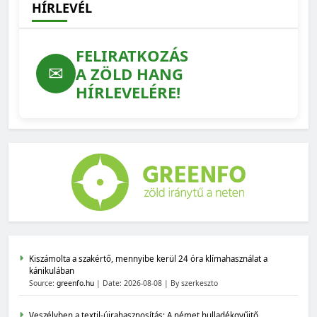
HÍRLEVÉL
FELIRATKOZÁS
✉
A ZÖLD HANG
HÍRLEVELÉRE!
Kiszámolta a szakértő, mennyibe kerül 24 óra klímahasználat a
kánikulában
Source:
greenfo.hu
Date: 2026-08-08
By szerkeszto
Veszélyben a textil-újrahasznosítás: A német hulladékgyűjtő