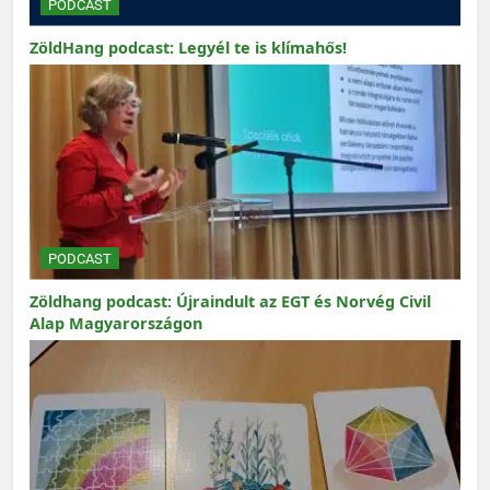
PODCAST
ZöldHang podcast: Legyél te is klímahős!
PODCAST
Zöldhang podcast: Újraindult az EGT és Norvég Civil
Alap Magyarországon