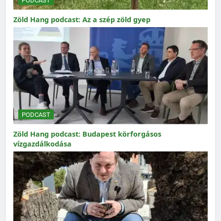
PODCAST
Zöld Hang podcast: Az a szép zöld gyep
PODCAST
Zöld Hang podcast: Budapest körforgásos
vízgazdálkodása