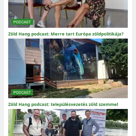
PODCAST
Zöld Hang podcast: Merre tart Európa zöldpolitikája?
PODCAST
Zöld Hang podcast: településvezetés zöld szemmel