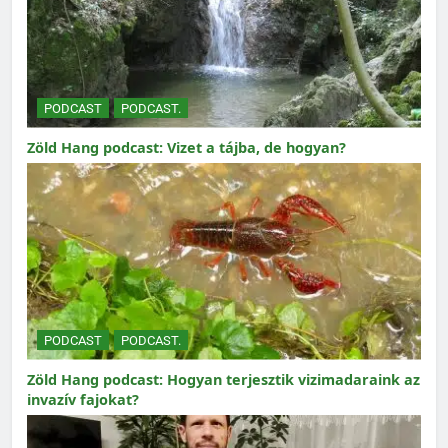
PODCAST
PODCAST.
Zöld Hang podcast: Vizet a tájba, de hogyan?
PODCAST
PODCAST.
Zöld Hang podcast: Hogyan terjesztik vizimadaraink az
invazív fajokat?