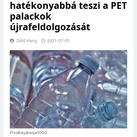
hatékonyabbá teszi a PET
palackok
újrafeldolgozását
Zöld Hang
2021-07-05
Pixabay/pasja1000