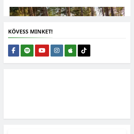
KÖVESS MINKET!
Nem elég több fát ültetni: a meglévő erdőket kell
megmenteni a kiszáradástól
2026-07-30
Kevesebb antibiotikum és környezetterhelés, kisebb
járványkockázat: ezért számít az állatjólét
2026-07-22