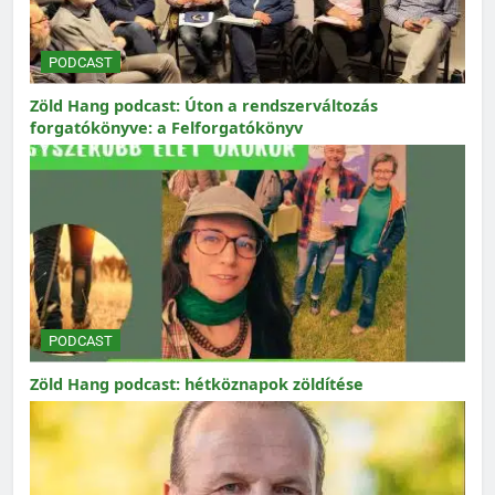
PODCAST
Zöld Hang podcast: Úton a rendszerváltozás
forgatókönyve: a Felforgatókönyv
PODCAST
Zöld Hang podcast: hétköznapok zöldítése