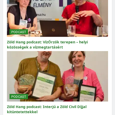
PODCAST
Zöld Hang podcast: VízŐrzők terepen – helyi
közösségek a vízmegtartásért
PODCAST
Zöld Hang podcast: Interjú a Zöld Civil Díjjal
kitüntetettekkel