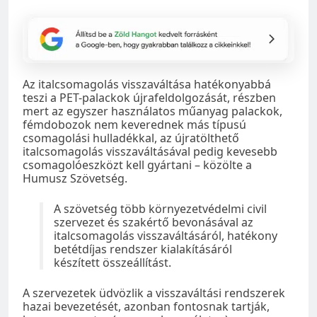
Az italcsomagolás visszaváltása hatékonyabbá
teszi a PET-palackok újrafeldolgozását, részben
mert az egyszer használatos műanyag palackok,
fémdobozok nem keverednek más típusú
csomagolási hulladékkal, az újratölthető
italcsomagolás visszaváltásával pedig kevesebb
csomagolóeszközt kell gyártani – közölte a
Humusz Szövetség.
A szövetség több környezetvédelmi civil
szervezet és szakértő bevonásával az
italcsomagolás visszaváltásáról, hatékony
betétdíjas rendszer kialakításáról
készített összeállítást.
A szervezetek üdvözlik a visszaváltási rendszerek
hazai bevezetését, azonban fontosnak tartják,