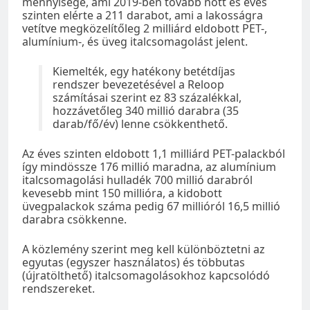
mennyisége, ami 2019-ben tovább nőtt és éves
szinten elérte a 211 darabot, ami a lakosságra
vetítve megközelítőleg 2 milliárd eldobott PET-,
alumínium-, és üveg italcsomagolást jelent.
Kiemelték, egy hatékony betétdíjas
rendszer bevezetésével a Reloop
számításai szerint ez 83 százalékkal,
hozzávetőleg 340 millió darabra (35
darab/fő/év) lenne csökkenthető.
Az éves szinten eldobott 1,1 milliárd PET-palackból
így mindössze 176 millió maradna, az alumínium
italcsomagolási hulladék 700 millió darabról
kevesebb mint 150 millióra, a kidobott
üvegpalackok száma pedig 67 millióról 16,5 millió
darabra csökkenne.
A közlemény szerint meg kell különböztetni az
egyutas (egyszer használatos) és többutas
(újratölthető) italcsomagolásokhoz kapcsolódó
rendszereket.