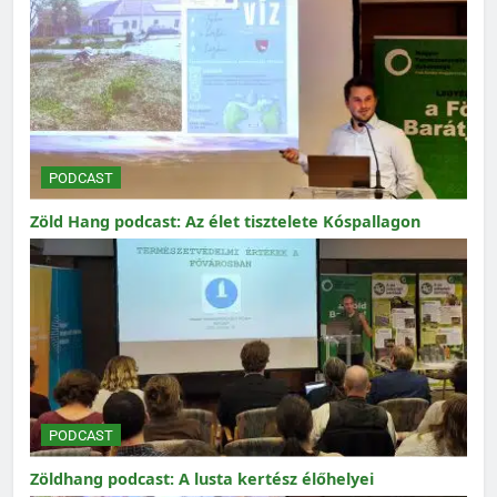
PODCAST
Zöld Hang podcast: Az élet tisztelete Kóspallagon
PODCAST
Zöldhang podcast: A lusta kertész élőhelyei