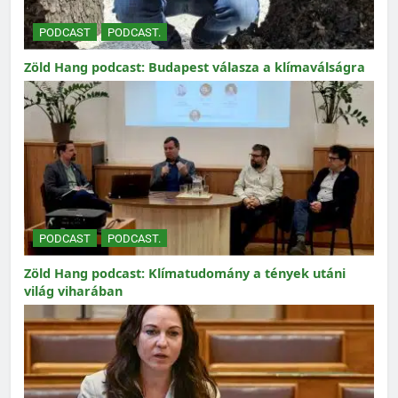
PODCAST
PODCAST.
Zöld Hang podcast: Budapest válasza a klímaválságra
PODCAST
PODCAST.
Zöld Hang podcast: Klímatudomány a tények utáni
világ viharában