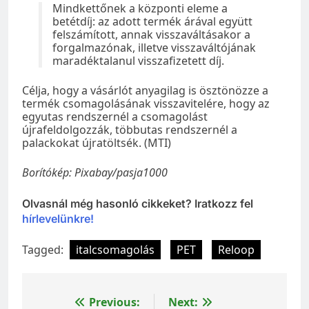
Mindkettőnek a központi eleme a
betétdíj: az adott termék árával együtt
felszámított, annak visszaváltásakor a
forgalmazónak, illetve visszaváltójának
maradéktalanul visszafizetett díj.
Célja, hogy a vásárlót anyagilag is ösztönözze a
termék csomagolásának visszavitelére, hogy az
egyutas rendszernél a csomagolást
újrafeldolgozzák, többutas rendszernél a
palackokat újratöltsék. (MTI)
Borítókép: Pixabay/pasja1000
Olvasnál még hasonló cikkeket? Iratkozz fel
hírlevelünkre!
Tagged:
italcsomagolás
PET
Reloop
Bejegyzés
Previous:
Next: