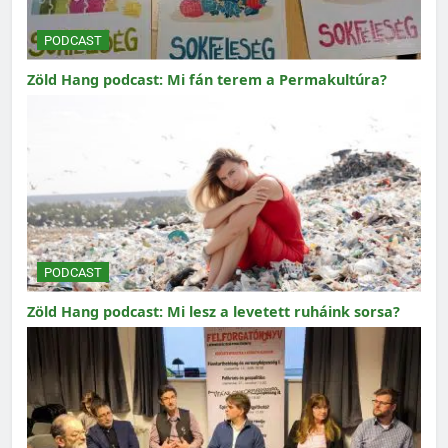
PODCAST
Zöld Hang podcast: Mi fán terem a Permakultúra?
PODCAST
Zöld Hang podcast: Mi lesz a levetett ruháink sorsa?