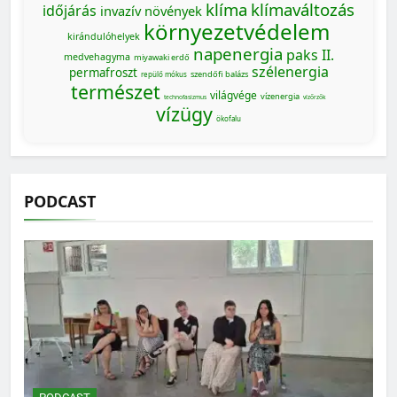
klíma
klímaváltozás
időjárás
invazív növények
környezetvédelem
kirándulóhelyek
napenergia
paks II.
medvehagyma
miyawaki erdő
szélenergia
permafroszt
szendőfi balázs
repülő mókus
természet
világvége
vízenergia
technofasizmus
vízőrzők
vízügy
ökofalu
PODCAST