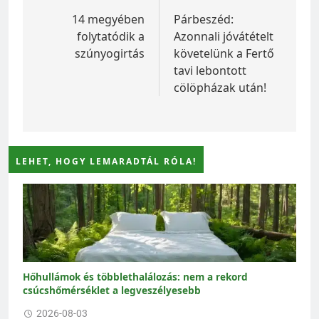
navigáció
14 megyében
Párbeszéd:
folytatódik a
Azonnali jóvátételt
szúnyogirtás
követelünk a Fertő
tavi lebontott
cölöpházak után!
LEHET, HOGY LEMARADTÁL RÓLA!
Hőhullámok és többlethalálozás: nem a rekord
csúcshőmérséklet a legveszélyesebb
2026-08-03