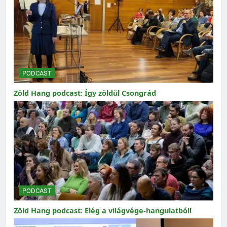
PODCAST
Zöld Hang podcast: Így zöldül Csongrád
PODCAST
Zöld Hang podcast: Elég a világvége-hangulatból!