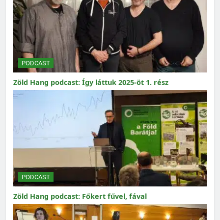
PODCAST
Zöld Hang podcast: Így láttuk 2025-öt 1. rész
PODCAST
Zöld Hang podcast: Főkert fűvel, fával