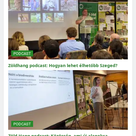
PODCAST
Zöldhang podcast: Hogyan lehet élhetőbb Szeged?
PODCAST
Zöld Hang podcast: Közösség, ami új alapokra