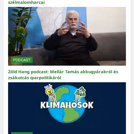
szélmalomharcai
PODCAST
Zöld Hang podcast: Mellár Tamás akkugyárakról és
zsákutcás iparpolitikáról