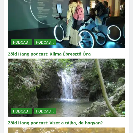
PODCAST
PODCAST.
Zöld Hang podcast: Klíma Ébresztő Óra
PODCAST
PODCAST.
Zöld Hang podcast: Vizet a tájba, de hogyan?