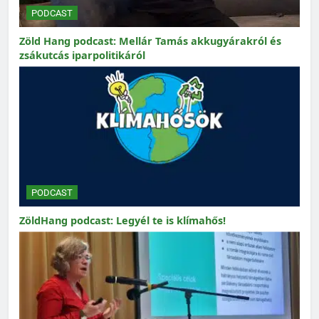
PODCAST
Zöld Hang podcast: Mellár Tamás akkugyárakról és
zsákutcás iparpolitikáról
PODCAST
ZöldHang podcast: Legyél te is klímahős!