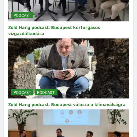
PODCAST
Zöld Hang podcast: Budapest körforgásos
vízgazdálkodása
PODCAST
PODCAST.
Zöld Hang podcast: Budapest válasza a klímaválságra