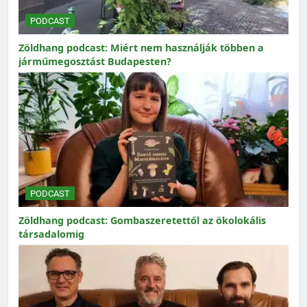
PODCAST
Zöldhang podcast: Miért nem használják többen a
járműmegosztást Budapesten?
PODCAST
Zöldhang podcast: Gombaszeretettől az ökolokális
társadalomig