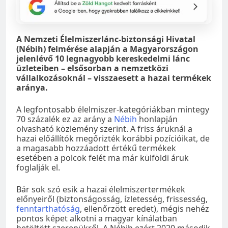
A Nemzeti Élelmiszerlánc-biztonsági Hivatal
(Nébih) felmérése alapján a Magyarországon
jelenlévő 10 legnagyobb kereskedelmi lánc
üzleteiben – elsősorban a nemzetközi
vállalkozásoknál – visszaesett a hazai termékek
aránya.
A legfontosabb élelmiszer-kategóriákban mintegy
70 százalék ez az arány a
Nébih
honlapján
olvasható közlemény szerint. A friss áruknál a
hazai előállítók megőrizték korábbi pozícióikat, de
a magasabb hozzáadott értékű termékek
esetében a polcok felét ma már külföldi áruk
foglalják el.
Bár sok szó esik a hazai élelmiszertermékek
előnyeiről (biztonságosság, ízletesség, frissesség,
fenntarthatóság
, ellenőrzött eredet), mégis nehéz
pontos képet alkotni a magyar kínálatban