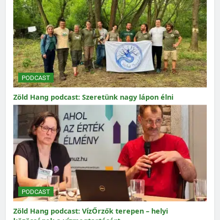
PODCAST
Zöld Hang podcast: Szeretünk nagy lápon élni
PODCAST
Zöld Hang podcast: VízŐrzők terepen – helyi