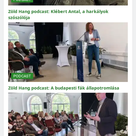
Zöld Hang podcast: Klébert Antal, a harkályok
szószólója
PODCAST
Zöld Hang podcast: A budapesti fák állapotromlása