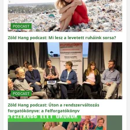
PODCAST
Zöld Hang podcast: Mi lesz a levetett ruháink sorsa?
PODCAST
Zöld Hang podcast: Úton a rendszerváltozás
forgatókönyve: a Felforgatókönyv