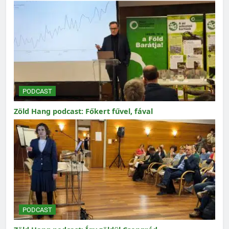
PODCAST
Zöld Hang podcast: Főkert fűvel, fával
PODCAST