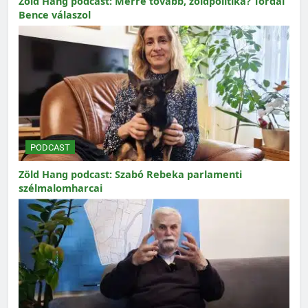
Zöld Hang podcast: Merre tovább, zöldpolitika? Tordai
Bence válaszol
PODCAST
Zöld Hang podcast: Szabó Rebeka parlamenti
szélmalomharcai