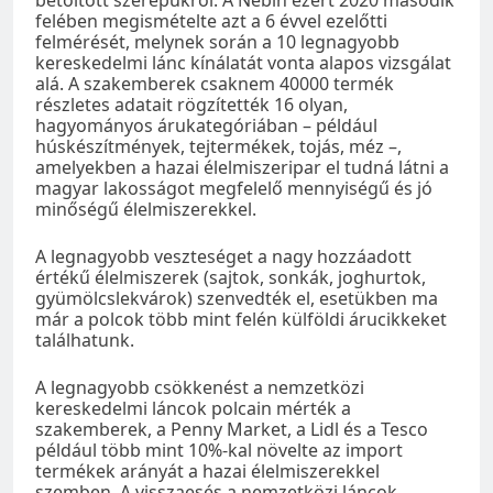
betöltött szerepükről. A Nébih ezért 2020 második
felében megismételte azt a 6 évvel ezelőtti
felmérését, melynek során a 10 legnagyobb
kereskedelmi lánc kínálatát vonta alapos vizsgálat
alá. A szakemberek csaknem 40000 termék
részletes adatait rögzítették 16 olyan,
hagyományos árukategóriában – például
húskészítmények, tejtermékek, tojás, méz –,
amelyekben a hazai élelmiszeripar el tudná látni a
magyar lakosságot megfelelő mennyiségű és jó
minőségű élelmiszerekkel.
A legnagyobb veszteséget a nagy hozzáadott
értékű élelmiszerek (sajtok, sonkák, joghurtok,
gyümölcslekvárok) szenvedték el, esetükben ma
már a polcok több mint felén külföldi árucikkeket
találhatunk.
A legnagyobb csökkenést a nemzetközi
kereskedelmi láncok polcain mérték a
szakemberek, a Penny Market, a Lidl és a Tesco
például több mint 10%-kal növelte az import
termékek arányát a hazai élelmiszerekkel
szemben. A visszaesés a nemzetközi láncok