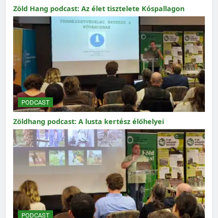
Zöld Hang podcast: Az élet tisztelete Kóspallagon
PODCAST
Zöldhang podcast: A lusta kertész élőhelyei
PODCAST