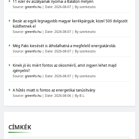
11 ezer év aszályainak nyomai a Balaton mélyén
Source:
greenfo.hu
Date: 2026-08-07
By szerkeszto
Bezár az egyik legnagyobb magyar kerékpárgyár, közel 500 dolgozót
küldhetnek el
Source:
greenfo.hu
Date: 2026-08-07
By szerkeszto
Még Paks kiesését is áthidalhatná a megfelelő energiatárolás
Source:
greenfo.hu
Date: 2026-08-07
By szerkeszto
Kinek jó és miért fontos az okosmérő, amit ingyen lehet majd
igényelni?
Source:
greenfo.hu
Date: 2026-08-07
By szerkeszto
A hűtés miatt is fontos az energetikai tanúsítvány
Source:
greenfo.hu
Date: 2026-08-06
By B.L.
CÍMKÉK