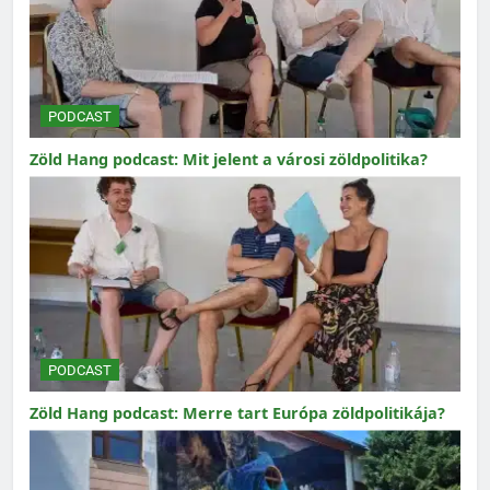
PODCAST
Zöld Hang podcast: Mit jelent a városi zöldpolitika?
PODCAST
Zöld Hang podcast: Merre tart Európa zöldpolitikája?