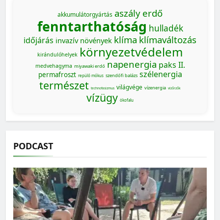
aszály
erdő
akkumulátorgyártás
fenntarthatóság
hulladék
klíma
klímaváltozás
időjárás
invazív növények
környezetvédelem
kirándulóhelyek
napenergia
paks II.
medvehagyma
miyawaki erdő
szélenergia
permafroszt
szendőfi balázs
repülő mókus
természet
világvége
vízenergia
technofasizmus
vízőrzők
vízügy
ökofalu
PODCAST