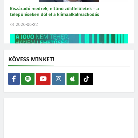
Kiszáradó medrek, eltűnő zöldfelületek – a
településeken dől el a klímaalkalmazkodás
2026-06-22
KÖVESS MINKET!
Nyitott a tér: mindenkit vár a X. Zöld Nyári Egyetem
2026-06-02
Fordulat a Fertő tónál: vége a megalomániának, de