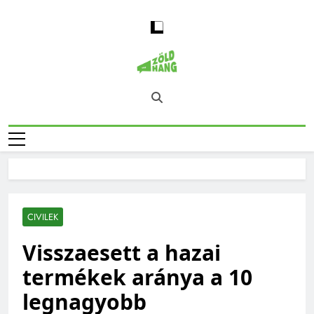
Skip
to
content
Magyarország
Zöld Hang – Természet, Klímaváltozás,
Zöld Hangja
Fenntarthatóság, Jövő
CIVILEK
Visszaesett a hazai
termékek aránya a 10
legnagyobb