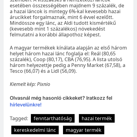
esetében összességében majdnem 9 százalék, de
a hazai láncok is mintegy 6%-kal kevesebb hazai
árucikket forgalmaznak, mint 6 évvel ezelőtt.
Mindössze egy lánc, az Aldi tudott kismértékű
(kevesebb mint 1 százalékos) növekedést
felmutatni a korábbi állapothoz képest.
A magyar termékek kínálata alapján az első három
helyet három hazai lánc foglalja el: Reál (80,65
százalék), Coop (80,17), CBA (76,95). A lista utolsó
három helyezettje pedig a Penny Market (67,58), a
Tesco (66,07) és a Lidl (56,09).
Kiemelt kép: Pixnio
Olvasnál még hasonló cikkeket? Iratkozz fel
hírlevelünkre!
Tagged:
fenntarthatóság
hazai termék
kereskedelmi lánc
magyar termék