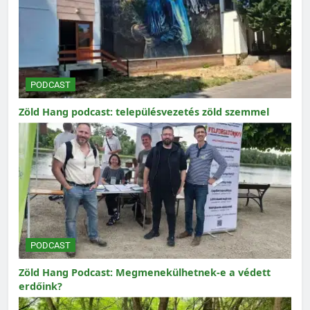
PODCAST
Zöld Hang podcast: településvezetés zöld szemmel
PODCAST
Zöld Hang Podcast: Megmenekülhetnek-e a védett
erdőink?