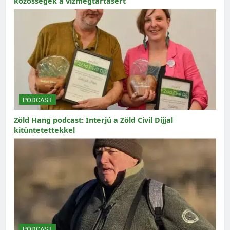
közösségek a vízmegtartásért
PODCAST
Zöld Hang podcast: Interjú a Zöld Civil Díjjal
kitüntetettekkel
PODCAST