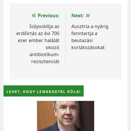
Bejegyzés
Previous:
Next:
navigáció
Súlyosbítja az
Ausztria a nyárig
erdőirtás az évi 700
fenntartja a
ezer ember halálát
beutazási
okozó
korlátozásokat
antibiotikum-
rezisztenciát
LEHET, HOGY LEMARADTÁL RÓLA!