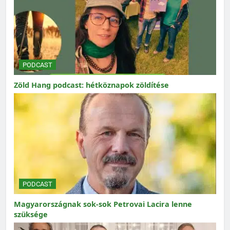
PODCAST
Zöld Hang podcast: hétköznapok zöldítése
PODCAST
Magyarországnak sok-sok Petrovai Lacira lenne
szüksége