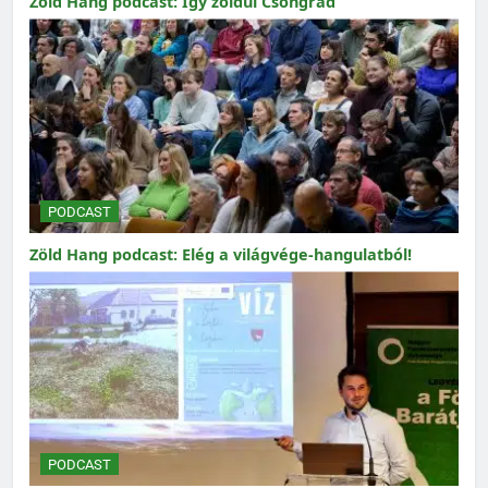
Zöld Hang podcast: Így zöldül Csongrád
PODCAST
Zöld Hang podcast: Elég a világvége-hangulatból!
PODCAST