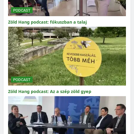
PODCAST
Zöld Hang podcast: fókuszban a talaj
PODCAST
Zöld Hang podcast: Az a szép zöld gyep