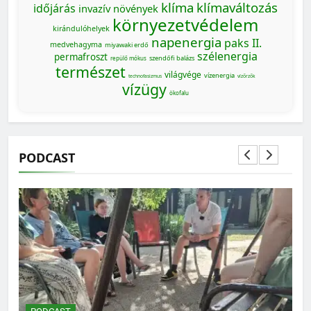
klíma
klímaváltozás
időjárás
invazív növények
környezetvédelem
kirándulóhelyek
napenergia
paks II.
medvehagyma
miyawaki erdő
szélenergia
permafroszt
szendőfi balázs
repülő mókus
természet
világvége
vízenergia
technofasizmus
vízőrzők
vízügy
ökofalu
PODCAST
MAGYARORSZÁG SZÁMOKBAN
Magyarország számokban: a nők szerepvállalása a
közéletben