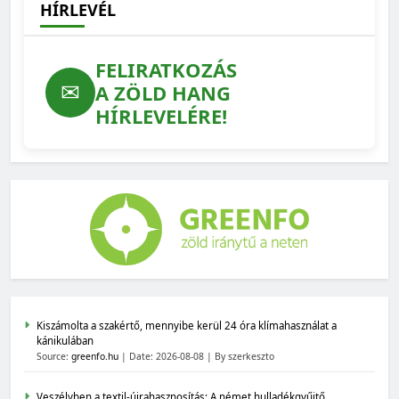
HÍRLEVÉL
FELIRATKOZÁS
✉
A ZÖLD HANG
HÍRLEVELÉRE!
Kiszámolta a szakértő, mennyibe kerül 24 óra klímahasználat a
kánikulában
Source:
greenfo.hu
Date: 2026-08-08
By szerkeszto
Veszélyben a textil-újrahasznosítás: A német hulladékgyűjtő