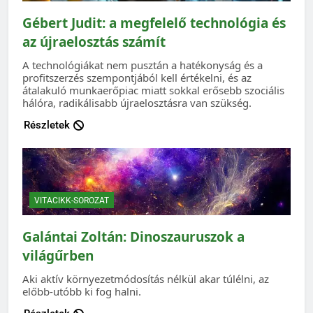
Gébert Judit: a megfelelő technológia és
az újraelosztás számít
A technológiákat nem pusztán a hatékonyság és a
profitszerzés szempontjából kell értékelni, és az
átalakuló munkaerőpiac miatt sokkal erősebb szociális
hálóra, radikálisabb újraelosztásra van szükség.
Részletek
VITACIKK-SOROZAT
Galántai Zoltán: Dinoszauruszok a
világűrben
Aki aktív környezetmódosítás nélkül akar túlélni, az
előbb-utóbb ki fog halni.