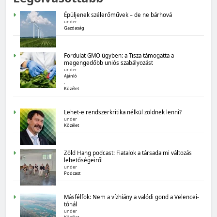
gazdasági várakozások
Épüljenek szélerőművek – de ne bárhová
under
Gazdaság
Fordulat GMO ügyben: a Tisza támogatta a
megengedőbb uniós szabályozást
under
Ajánló
,
Közélet
MAGYARORSZÁG SZÁMOKBAN
Lehet-e rendszerkritika nélkül zöldnek lenni?
Magyarország számokban: Államadósság
under
Közélet
Zöld Hang podcast: Fiatalok a társadalmi változás
lehetőségeiről
under
Podcast
Másfélfok: Nem a vízhiány a valódi gond a Velencei-
tónál
under
MAGYARORSZÁG SZÁMOKBAN