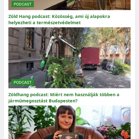
PODCAST
Zöld Hang podcast: Közösség, ami új alapokra
helyezheti a természetvédelmet
PODCAST
Zöldhang podcast: Miért nem használják többen a
járműmegosztást Budapesten?