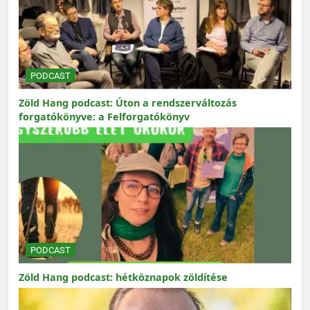
PODCAST
Zöld Hang podcast: Úton a rendszerváltozás
forgatókönyve: a Felforgatókönyv
PODCAST
Zöld Hang podcast: hétköznapok zöldítése