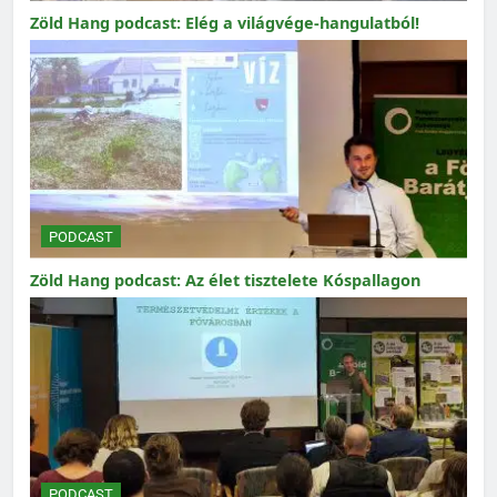
Zöld Hang podcast: Elég a világvége-hangulatból!
PODCAST
Zöld Hang podcast: Az élet tisztelete Kóspallagon
PODCAST