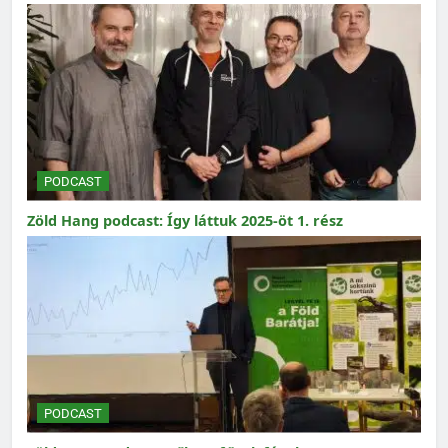
PODCAST
Zöld Hang podcast: Így láttuk 2025-öt 1. rész
PODCAST