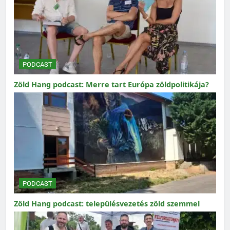
PODCAST
Zöld Hang podcast: Merre tart Európa zöldpolitikája?
PODCAST
Zöld Hang podcast: településvezetés zöld szemmel