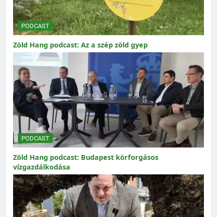
PODCAST
Zöld Hang podcast: Az a szép zöld gyep
PODCAST
Zöld Hang podcast: Budapest körforgásos
vízgazdálkodása