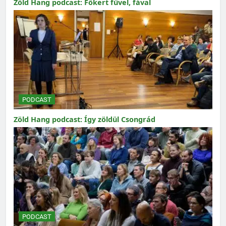
Zöld Hang podcast: Főkert fűvel, fával
PODCAST
Zöld Hang podcast: Így zöldül Csongrád
PODCAST