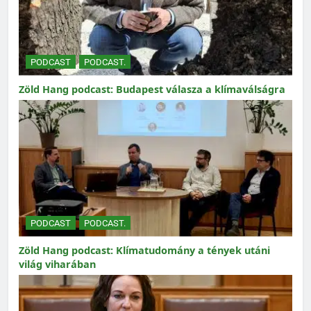
PODCAST
PODCAST.
Zöld Hang podcast: Budapest válasza a klímaválságra
PODCAST
PODCAST.
Zöld Hang podcast: Klímatudomány a tények utáni
világ viharában