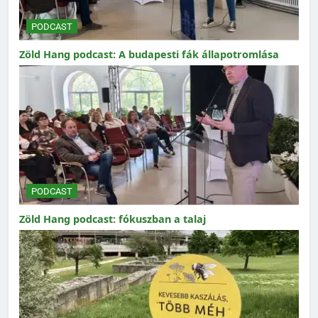
PODCAST
Zöld Hang podcast: A budapesti fák állapotromlása
PODCAST
Zöld Hang podcast: fókuszban a talaj