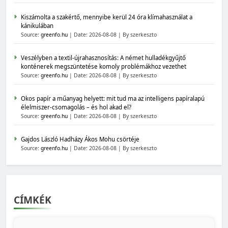
Kiszámolta a szakértő, mennyibe kerül 24 óra klímahasználat a
kánikulában
Source:
greenfo.hu
Date: 2026-08-08
By szerkeszto
Veszélyben a textil-újrahasznosítás: A német hulladékgyűjtő
konténerek megszüntetése komoly problémákhoz vezethet
Source:
greenfo.hu
Date: 2026-08-08
By szerkeszto
Okos papír a műanyag helyett: mit tud ma az intelligens papíralapú
élelmiszer-csomagolás – és hol akad el?
Source:
greenfo.hu
Date: 2026-08-08
By szerkeszto
Gajdos László Hadházy Ákos Mohu csörtéje
Source:
greenfo.hu
Date: 2026-08-08
By szerkeszto
CÍMKÉK