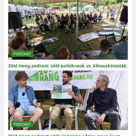
PODCAST
Zöld Hang podcast: zöld politikusok vs. klímaaktivisták
PODCAST