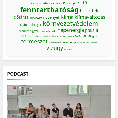
aszály
erdő
akkumulátorgyártás
fenntarthatóság
hulladék
klíma
klímaváltozás
időjárás
invazív növények
környezetvédelem
kirándulóhelyek
napenergia
paks II.
medvehagyma
miyawaki erdő
szélenergia
permafroszt
szendőfi balázs
repülő mókus
természet
világvége
vízenergia
technofasizmus
vízőrzők
vízügy
ökofalu
PODCAST