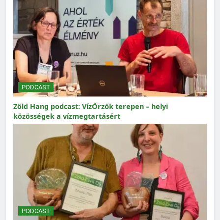
PODCAST
Zöld Hang podcast: VízŐrzők terepen – helyi
közösségek a vízmegtartásért
PODCAST