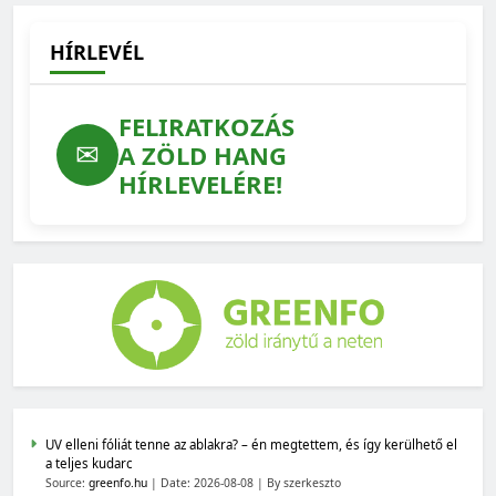
HÍRLEVÉL
FELIRATKOZÁS
✉
A ZÖLD HANG
HÍRLEVELÉRE!
UV elleni fóliát tenne az ablakra? – én megtettem, és így kerülhető el
a teljes kudarc
Source:
greenfo.hu
Date: 2026-08-08
By szerkeszto