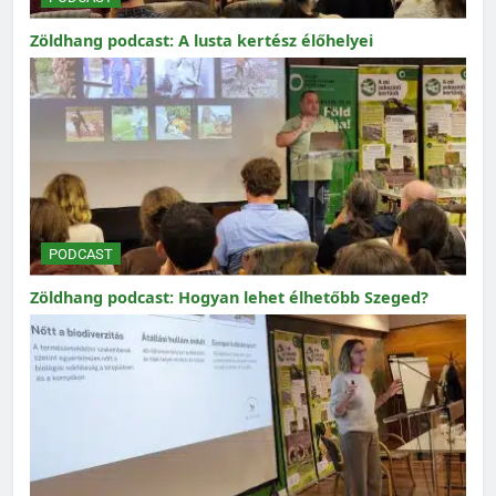
Zöldhang podcast: A lusta kertész élőhelyei
PODCAST
Zöldhang podcast: Hogyan lehet élhetőbb Szeged?