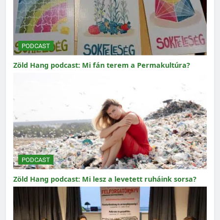
PODCAST
Zöld Hang podcast: Mi fán terem a Permakultúra?
PODCAST
Zöld Hang podcast: Mi lesz a levetett ruháink sorsa?