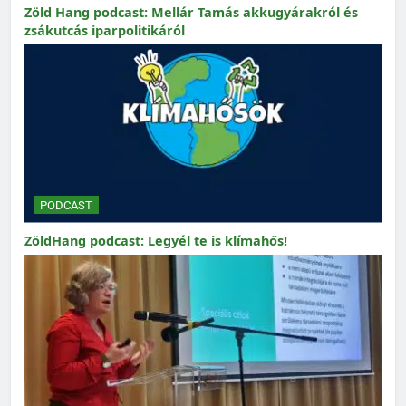
Zöld Hang podcast: Mellár Tamás akkugyárakról és
zsákutcás iparpolitikáról
PODCAST
ZöldHang podcast: Legyél te is klímahős!