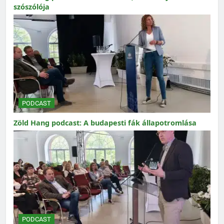
szószólója
PODCAST
Zöld Hang podcast: A budapesti fák állapotromlása
PODCAST