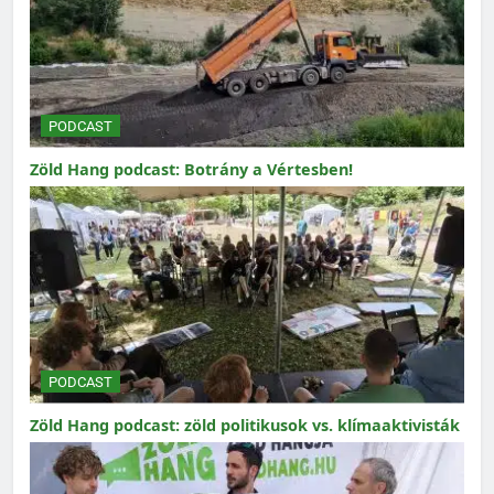
PODCAST
Zöld Hang podcast: Botrány a Vértesben!
PODCAST
Zöld Hang podcast: zöld politikusok vs. klímaaktivisták