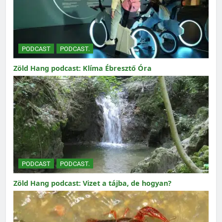
PODCAST
PODCAST.
Zöld Hang podcast: Klíma Ébresztő Óra
PODCAST
PODCAST.
Zöld Hang podcast: Vizet a tájba, de hogyan?