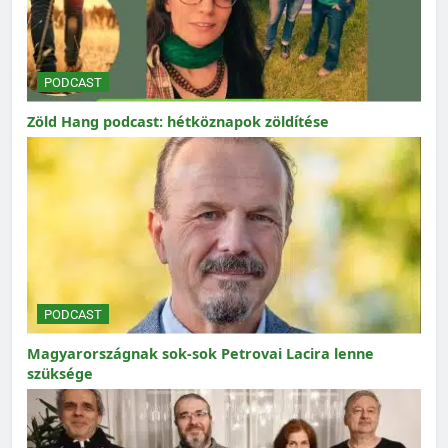
PODCAST
Zöld Hang podcast: hétköznapok zöldítése
PODCAST
Magyarországnak sok-sok Petrovai Lacira lenne
szüksége