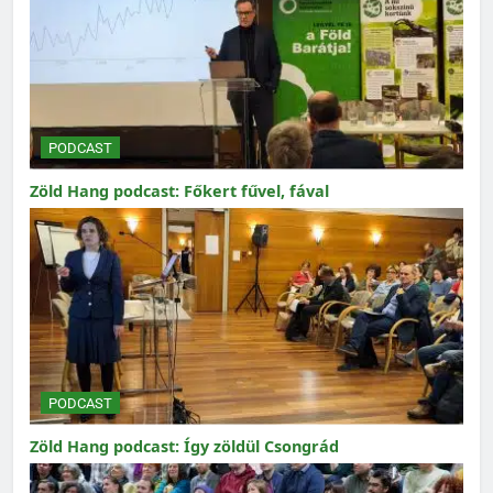
PODCAST
Zöld Hang podcast: Főkert fűvel, fával
PODCAST
Zöld Hang podcast: Így zöldül Csongrád