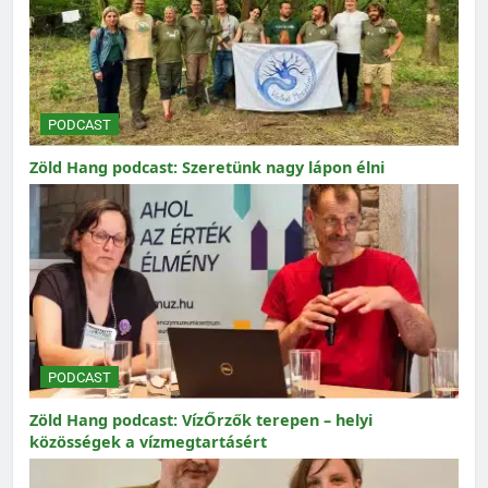
PODCAST
Zöld Hang podcast: Szeretünk nagy lápon élni
PODCAST
Zöld Hang podcast: VízŐrzők terepen – helyi
közösségek a vízmegtartásért