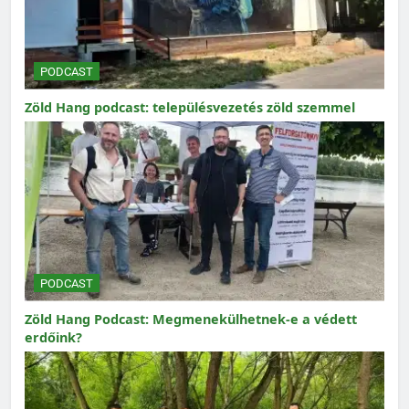
PODCAST
Zöld Hang podcast: településvezetés zöld szemmel
PODCAST
Zöld Hang Podcast: Megmenekülhetnek-e a védett
erdőink?