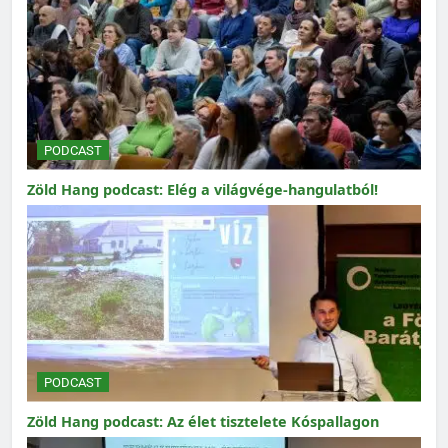
PODCAST
Zöld Hang podcast: Elég a világvége-hangulatból!
PODCAST
Zöld Hang podcast: Az élet tisztelete Kóspallagon