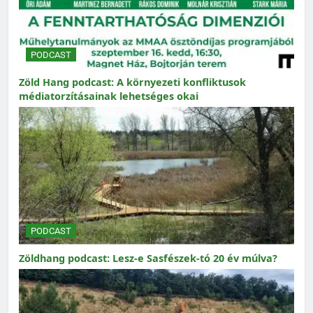
PODCAST
Zöld Hang podcast: A környezeti konfliktusok
médiatorzításainak lehetséges okai
PODCAST
Zöldhang podcast: Lesz-e Sasfészek-tó 20 év múlva?