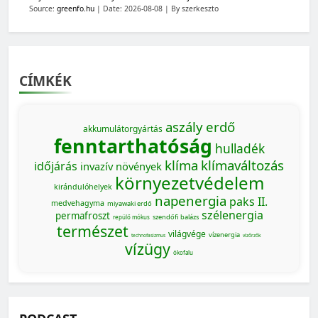
Source:
greenfo.hu
Date: 2026-08-08
By szerkeszto
CÍMKÉK
aszály
erdő
akkumulátorgyártás
fenntarthatóság
hulladék
klíma
klímaváltozás
időjárás
invazív növények
környezetvédelem
kirándulóhelyek
napenergia
paks II.
medvehagyma
miyawaki erdő
szélenergia
permafroszt
szendőfi balázs
repülő mókus
természet
világvége
vízenergia
technofasizmus
vízőrzők
vízügy
ökofalu