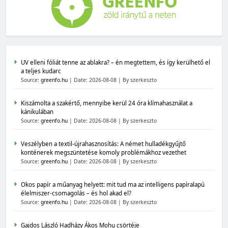
UV elleni fóliát tenne az ablakra? – én megtettem, és így kerülhető el
a teljes kudarc
Source:
greenfo.hu
Date: 2026-08-08
By szerkeszto
Kiszámolta a szakértő, mennyibe kerül 24 óra klímahasználat a
kánikulában
Source:
greenfo.hu
Date: 2026-08-08
By szerkeszto
Veszélyben a textil-újrahasznosítás: A német hulladékgyűjtő
konténerek megszüntetése komoly problémákhoz vezethet
Source:
greenfo.hu
Date: 2026-08-08
By szerkeszto
Okos papír a műanyag helyett: mit tud ma az intelligens papíralapú
élelmiszer-csomagolás – és hol akad el?
Source:
greenfo.hu
Date: 2026-08-08
By szerkeszto
Gajdos László Hadházy Ákos Mohu csörtéje