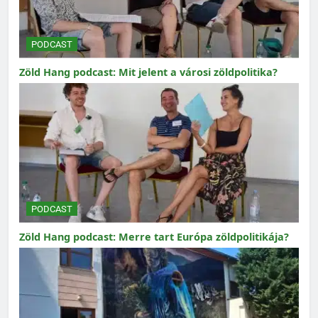
PODCAST
Zöld Hang podcast: Mit jelent a városi zöldpolitika?
PODCAST
Zöld Hang podcast: Merre tart Európa zöldpolitikája?