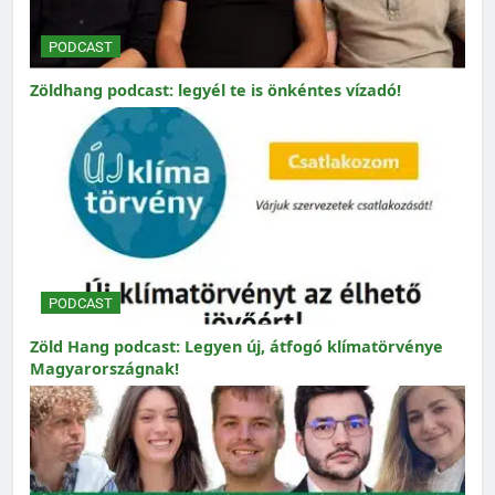
PODCAST
Zöldhang podcast: legyél te is önkéntes vízadó!
PODCAST
Zöld Hang podcast: Legyen új, átfogó klímatörvénye
Magyarországnak!