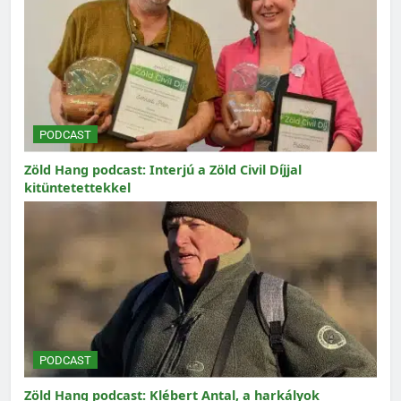
PODCAST
Zöld Hang podcast: Interjú a Zöld Civil Díjjal
kitüntetettekkel
PODCAST
Zöld Hang podcast: Klébert Antal, a harkályok