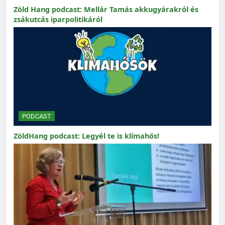
Zöld Hang podcast: Mellár Tamás akkugyárakról és
zsákutcás iparpolitikáról
PODCAST
ZöldHang podcast: Legyél te is klímahős!