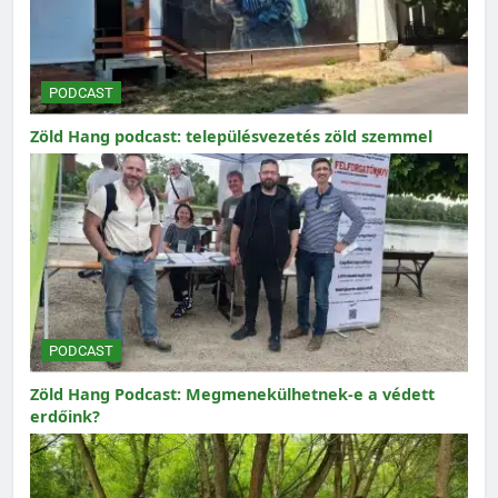
PODCAST
Zöld Hang podcast: településvezetés zöld szemmel
PODCAST
Zöld Hang Podcast: Megmenekülhetnek-e a védett
erdőink?