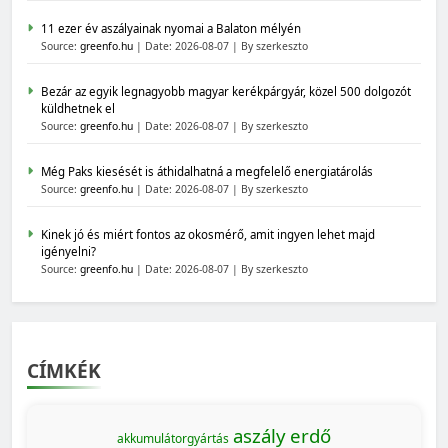
11 ezer év aszályainak nyomai a Balaton mélyén
Source:
greenfo.hu
Date: 2026-08-07
By szerkeszto
Bezár az egyik legnagyobb magyar kerékpárgyár, közel 500 dolgozót
küldhetnek el
Source:
greenfo.hu
Date: 2026-08-07
By szerkeszto
Még Paks kiesését is áthidalhatná a megfelelő energiatárolás
Source:
greenfo.hu
Date: 2026-08-07
By szerkeszto
Kinek jó és miért fontos az okosmérő, amit ingyen lehet majd
igényelni?
Source:
greenfo.hu
Date: 2026-08-07
By szerkeszto
CÍMKÉK
aszály
erdő
akkumulátorgyártás