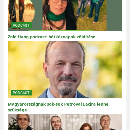
PODCAST
Zöld Hang podcast: hétköznapok zöldítése
PODCAST
Magyarországnak sok-sok Petrovai Lacira lenne
szüksége