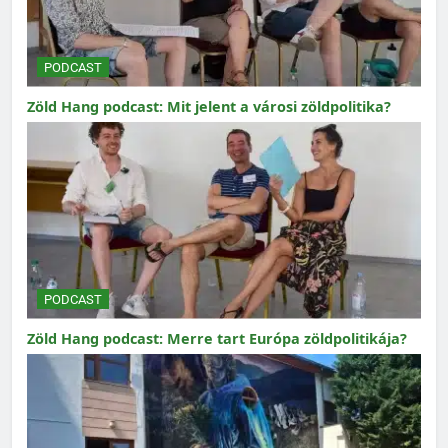
PODCAST
Zöld Hang podcast: Mit jelent a városi zöldpolitika?
PODCAST
Zöld Hang podcast: Merre tart Európa zöldpolitikája?