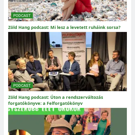
PODCAST
Zöld Hang podcast: Mi lesz a levetett ruháink sorsa?
PODCAST
Zöld Hang podcast: Úton a rendszerváltozás
forgatókönyve: a Felforgatókönyv