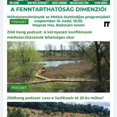
PODCAST
Zöld Hang podcast: A környezeti konfliktusok
médiatorzításainak lehetséges okai
PODCAST
Zöldhang podcast: Lesz-e Sasfészek-tó 20 év múlva?