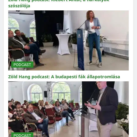
szószólója
PODCAST
Zöld Hang podcast: A budapesti fák állapotromlása
PODCAST