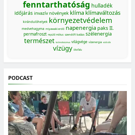
fenntarthatóság
hulladék
klíma
klímaváltozás
időjárás
invazív növények
környezetvédelem
kirándulóhelyek
napenergia
paks II.
medvehagyma
miyawaki erdő
szélenergia
permafroszt
szendőfi balázs
repülő mókus
természet
világvége
vízenergia
technofasizmus
vízőrzők
vízügy
ökofalu
PODCAST