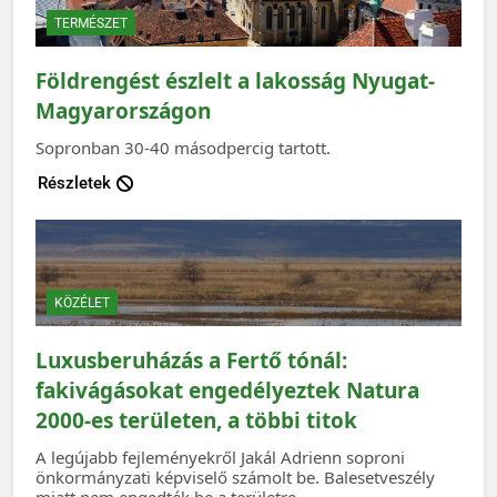
TERMÉSZET
Földrengést észlelt a lakosság Nyugat-
Magyarországon
Sopronban 30-40 másodpercig tartott.
Részletek
KÖZÉLET
Luxusberuházás a Fertő tónál:
fakivágásokat engedélyeztek Natura
2000-es területen, a többi titok
A legújabb fejleményekről Jakál Adrienn soproni
önkormányzati képviselő számolt be. Balesetveszély
miatt nem engedték be a területre.