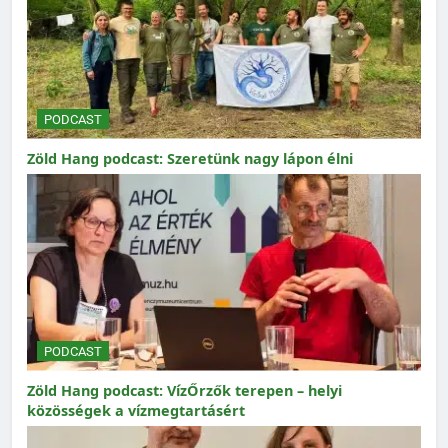
PODCAST
Zöld Hang podcast: Szeretünk nagy lápon élni
PODCAST
Zöld Hang podcast: VízŐrzők terepen – helyi
közösségek a vízmegtartásért