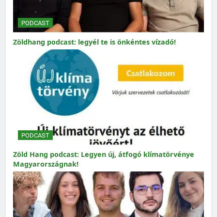
PODCAST
Zöldhang podcast: legyél te is önkéntes vízadó!
PODCAST
Zöld Hang podcast: Legyen új, átfogó klímatörvénye
Magyarországnak!