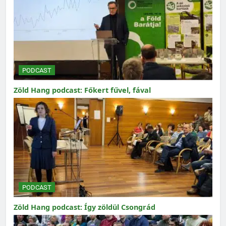
PODCAST
Zöld Hang podcast: Főkert fűvel, fával
PODCAST
Zöld Hang podcast: Így zöldül Csongrád