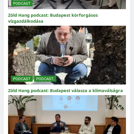
PODCAST
Zöld Hang podcast: Budapest körforgásos
vízgazdálkodása
PODCAST
PODCAST.
Zöld Hang podcast: Budapest válasza a klímaválságra