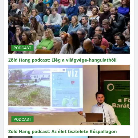
PODCAST
Zöld Hang podcast: Elég a világvége-hangulatból!
PODCAST
Zöld Hang podcast: Az élet tisztelete Kóspallagon