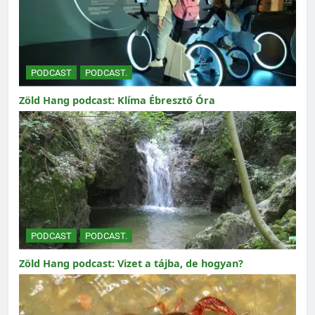
PODCAST
PODCAST.
Zöld Hang podcast: Klíma Ébresztő Óra
PODCAST
PODCAST.
Zöld Hang podcast: Vizet a tájba, de hogyan?