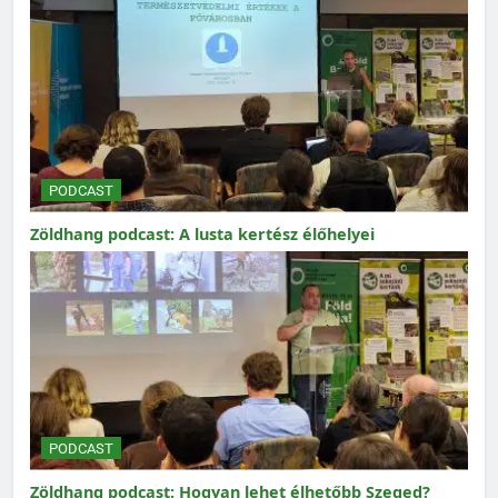
PODCAST
Zöldhang podcast: A lusta kertész élőhelyei
PODCAST
Zöldhang podcast: Hogyan lehet élhetőbb Szeged?