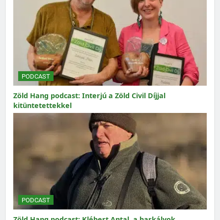
PODCAST
Zöld Hang podcast: Interjú a Zöld Civil Díjjal
kitüntetettekkel
PODCAST
Zöld Hang podcast: Klébert Antal, a harkályok