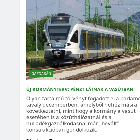
GAZDASÁG
ÚJ KORMÁNYTERV: PÉNZT LÁTNAK A VASÚTBAN
Olyan tartalmú törvényt fogadott el a parlam
tavaly decemberben, amelyből nehéz másra
következtetni, mint hogy a kormány a vasút
esetében is a közúthálózatnál és a
hulladékgazdálkodásnál már „bevált”
konstrukcióban gondolkozik.