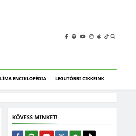
angja
szet, Klímaváltozás,
atóság, Jövő
LÍMA ENCIKLOPÉDIA
LEGUTÓBBI CIKKEINK
KÖVESS MINKET!