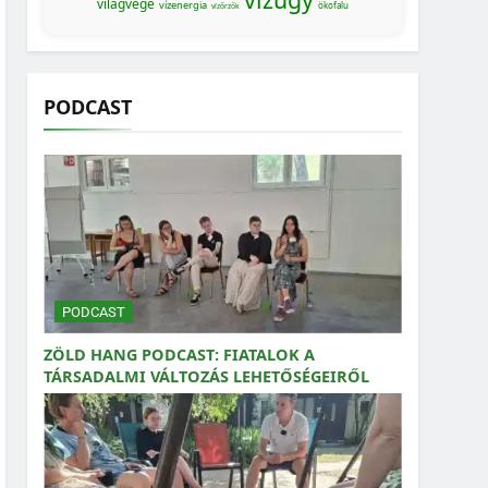
világvége
vízenergia
ökofalu
vízőrzők
PODCAST
PODCAST
ZÖLD HANG PODCAST: FIATALOK A
TÁRSADALMI VÁLTOZÁS LEHETŐSÉGEIRŐL