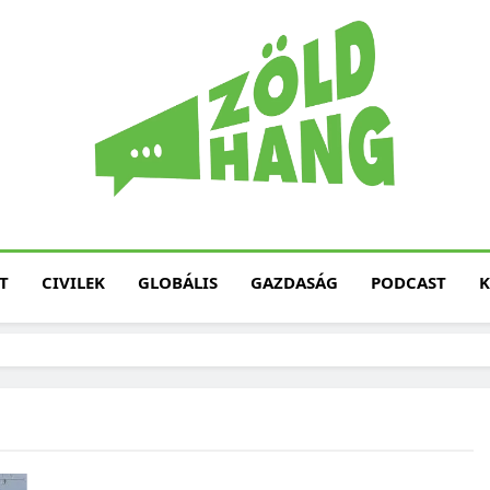
Magyarország Zöld H
Zöld Hang – Termé
Fenntarth
T
CIVILEK
GLOBÁLIS
GAZDASÁG
PODCAST
K