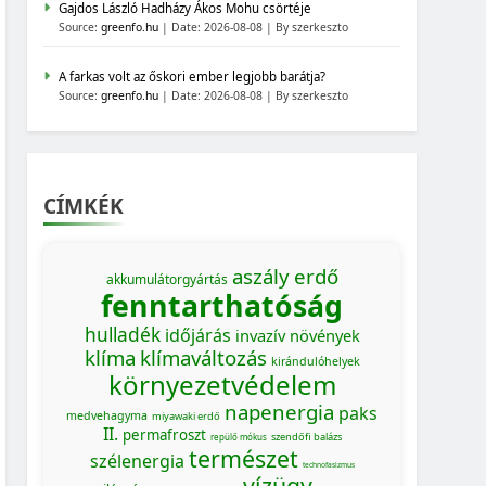
Gajdos László Hadházy Ákos Mohu csörtéje
Source:
greenfo.hu
Date: 2026-08-08
By szerkeszto
A farkas volt az őskori ember legjobb barátja?
Source:
greenfo.hu
Date: 2026-08-08
By szerkeszto
CÍMKÉK
aszály
erdő
akkumulátorgyártás
fenntarthatóság
hulladék
időjárás
invazív növények
klíma
klímaváltozás
kirándulóhelyek
környezetvédelem
napenergia
paks
medvehagyma
miyawaki erdő
II.
permafroszt
szendőfi balázs
repülő mókus
természet
szélenergia
technofasizmus
vízügy