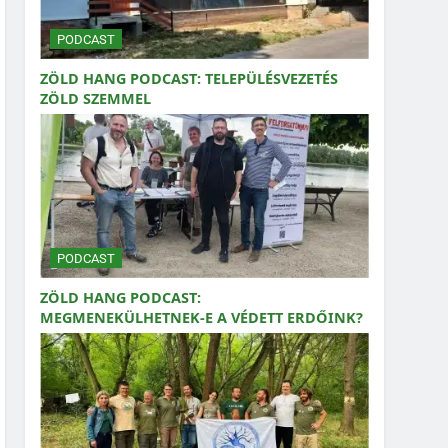
PODCAST
ZÖLD HANG PODCAST: TELEPÜLÉSVEZETÉS
ZÖLD SZEMMEL
PODCAST
ZÖLD HANG PODCAST:
MEGMENEKÜLHETNEK-E A VÉDETT ERDŐINK?