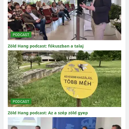
PODCAST
Zöld Hang podcast: fókuszban a talaj
PODCAST
Zöld Hang podcast: Az a szép zöld gyep