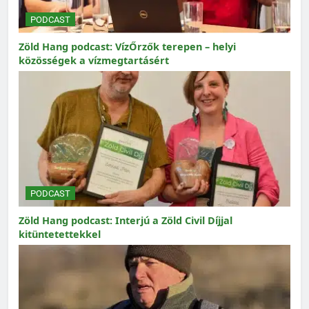
PODCAST
Zöld Hang podcast: VízŐrzők terepen – helyi
közösségek a vízmegtartásért
PODCAST
Zöld Hang podcast: Interjú a Zöld Civil Díjjal
kitüntetettekkel