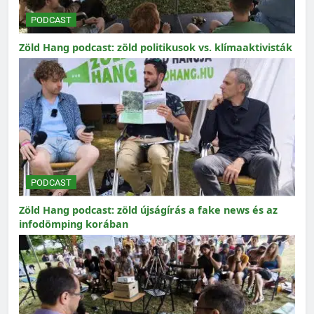
PODCAST
Zöld Hang podcast: zöld politikusok vs. klímaaktivisták
PODCAST
Zöld Hang podcast: zöld újságírás a fake news és az
infodömping korában