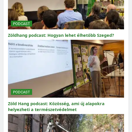
PODCAST
Zöldhang podcast: Hogyan lehet élhetőbb Szeged?
PODCAST
Zöld Hang podcast: Közösség, ami új alapokra
helyezheti a természetvédelmet