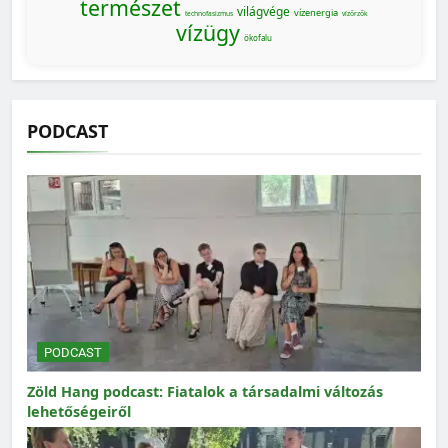
természet
világvége
vízenergia
technofasizmus
vízőrzők
vízügy
ökofalu
PODCAST
PODCAST
Zöld Hang podcast: Fiatalok a társadalmi változás
lehetőségeiről