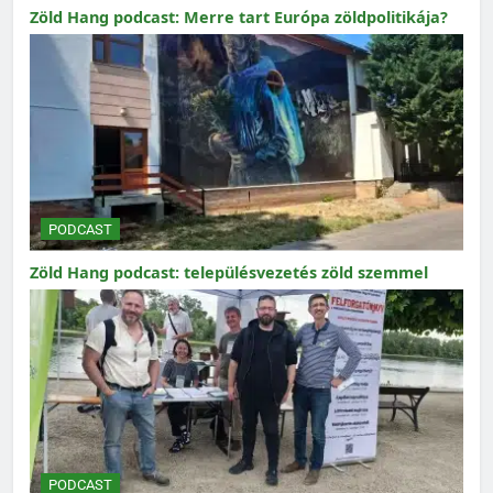
Zöld Hang podcast: Merre tart Európa zöldpolitikája?
PODCAST
Zöld Hang podcast: településvezetés zöld szemmel
PODCAST