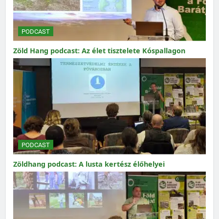
PODCAST
Zöld Hang podcast: Az élet tisztelete Kóspallagon
PODCAST
Zöldhang podcast: A lusta kertész élőhelyei