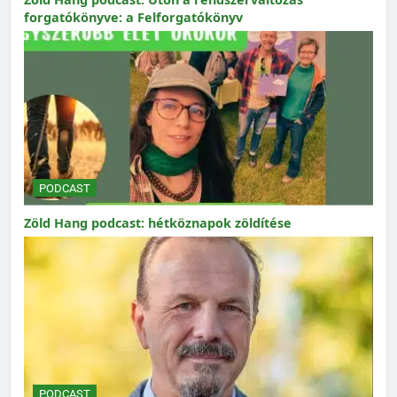
forgatókönyve: a Felforgatókönyv
PODCAST
Zöld Hang podcast: hétköznapok zöldítése
PODCAST