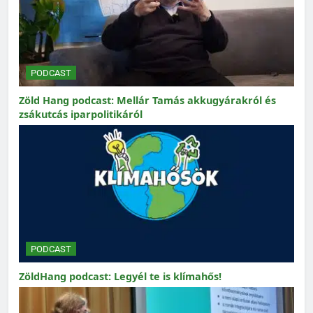
PODCAST
Zöld Hang podcast: Mellár Tamás akkugyárakról és
zsákutcás iparpolitikáról
PODCAST
ZöldHang podcast: Legyél te is klímahős!