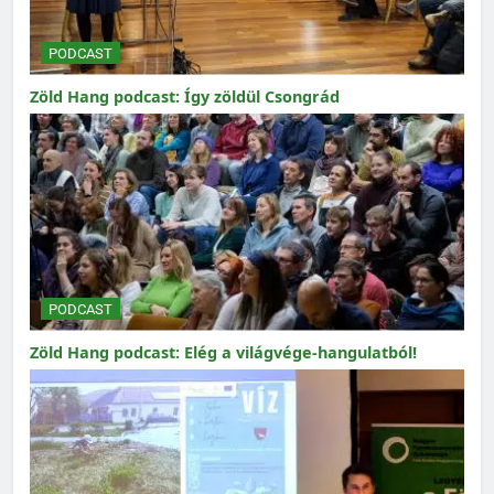
PODCAST
Zöld Hang podcast: Így zöldül Csongrád
PODCAST
Zöld Hang podcast: Elég a világvége-hangulatból!