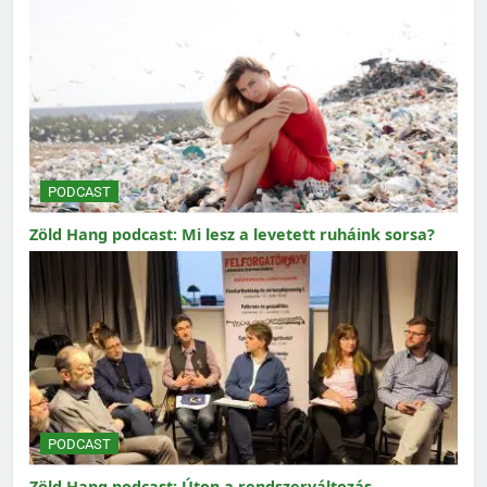
PODCAST
Zöld Hang podcast: Mi lesz a levetett ruháink sorsa?
PODCAST
Zöld Hang podcast: Úton a rendszerváltozás