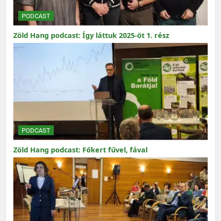
PODCAST
Zöld Hang podcast: Így láttuk 2025-öt 1. rész
PODCAST
Zöld Hang podcast: Főkert fűvel, fával