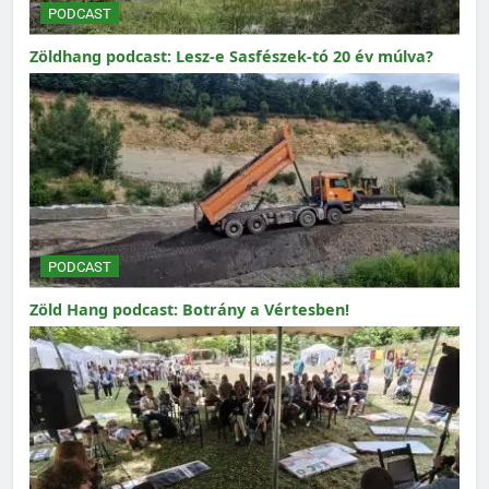
PODCAST
Zöldhang podcast: Lesz-e Sasfészek-tó 20 év múlva?
PODCAST
Zöld Hang podcast: Botrány a Vértesben!