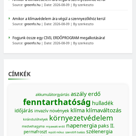
Source:
greenfo.hu
Date: 2026-08-09
By szerkeszto
Amikor a klímavédelem ára végül a szennyezőkhöz kerül
Source:
greenfo.hu
Date: 2026-08-09
By szerkeszto
Fogjunk össze egy CIVIL ERDŐPROGRAM megalkotására!
Source:
greenfo.hu
Date: 2026-08-09
By szerkeszto
CÍMKÉK
aszály
erdő
akkumulátorgyártás
fenntarthatóság
hulladék
klíma
klímaváltozás
időjárás
invazív növények
környezetvédelem
kirándulóhelyek
napenergia
paks II.
medvehagyma
miyawaki erdő
szélenergia
permafroszt
szendőfi balázs
repülő mókus