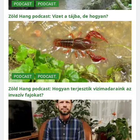
PODCAST
PODCAST.
Zöld Hang podcast: Vizet a tájba, de hogyan?
PODCAST
PODCAST.
Zöld Hang podcast: Hogyan terjesztik vizimadaraink az
invazív fajokat?