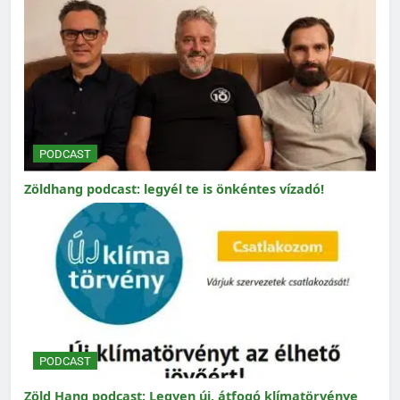
PODCAST
Zöldhang podcast: legyél te is önkéntes vízadó!
PODCAST
Zöld Hang podcast: Legyen új, átfogó klímatörvénye