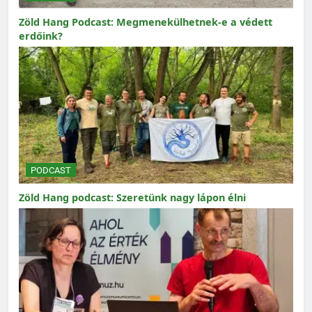
Zöld Hang Podcast: Megmenekülhetnek-e a védett
erdőink?
PODCAST
Zöld Hang podcast: Szeretünk nagy lápon élni