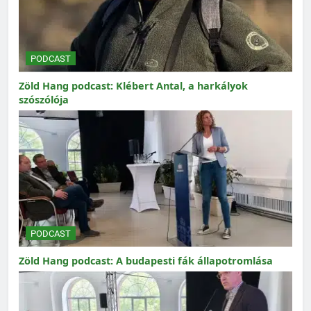
PODCAST
Zöld Hang podcast: Klébert Antal, a harkályok
szószólója
PODCAST
Zöld Hang podcast: A budapesti fák állapotromlása