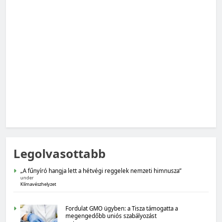
MAGYARORSZÁG SZÁMOKBAN
Magyarország számokban: Vad, vadászat
MAGYARORSZÁG SZÁMOKBAN
Legolvasottabb
Magyarország számokban: Fogyasztói bizalom,
gazdasági várakozások
„A fűnyíró hangja lett a hétvégi reggelek nemzeti himnusza”
under
Klímavészhelyzet
Fordulat GMO ügyben: a Tisza támogatta a
megengedőbb uniós szabályozást