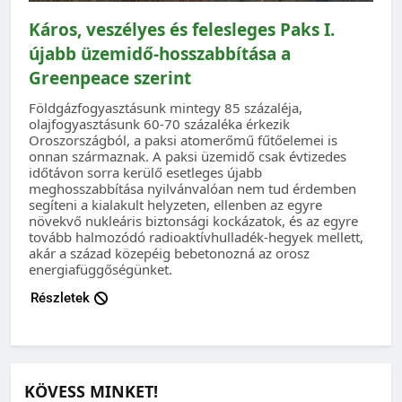
Káros, veszélyes és felesleges Paks I.
újabb üzemidő-hosszabbítása a
Greenpeace szerint
Földgázfogyasztásunk mintegy 85 százaléja,
olajfogyasztásunk 60-70 százaléka érkezik
Oroszországból, a paksi atomerőmű fűtőelemei is
onnan származnak. A paksi üzemidő csak évtizedes
időtávon sorra kerülő esetleges újabb
meghosszabbítása nyilvánvalóan nem tud érdemben
segíteni a kialakult helyzeten, ellenben az egyre
növekvő nukleáris biztonsági kockázatok, és az egyre
tovább halmozódó radioaktívhulladék-hegyek mellett,
akár a század közepéig bebetonozná az orosz
energiafüggőségünket.
Részletek
KÖVESS MINKET!