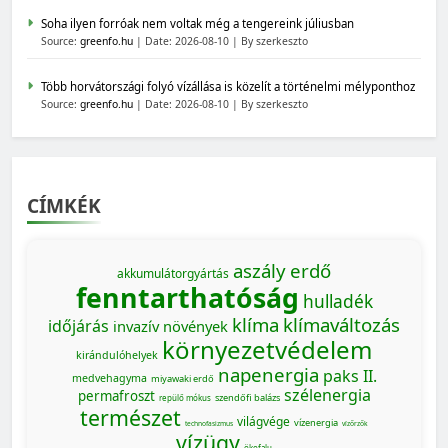
Soha ilyen forróak nem voltak még a tengereink júliusban
Source:
greenfo.hu
Date: 2026-08-10
By szerkeszto
Több horvátországi folyó vízállása is közelít a történelmi mélyponthoz
Source:
greenfo.hu
Date: 2026-08-10
By szerkeszto
CÍMKÉK
aszály
erdő
akkumulátorgyártás
fenntarthatóság
hulladék
klíma
klímaváltozás
időjárás
invazív növények
környezetvédelem
kirándulóhelyek
napenergia
paks II.
medvehagyma
miyawaki erdő
szélenergia
permafroszt
szendőfi balázs
repülő mókus
természet
világvége
vízenergia
technofasizmus
vízőrzők
vízügy
ökofalu