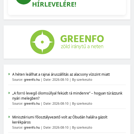
HÍRLEVELÉRE!
A héten leállhat a rajnai áruszállítás az alacsony vízszint miatt
Source:
greenfo.hu
Date: 2026-08-10
By szerkeszto
„A forró levegő ólomsúllyal feküdt rá mindenre” – hogyan túrázzunk
nyári melegben?
Source:
greenfo.hu
Date: 2026-08-10
By szerkeszto
Minisztériumi főosztályvezető volt az Óbudán halálra gázolt
kerékpáros
Source:
greenfo.hu
Date: 2026-08-10
By szerkeszto