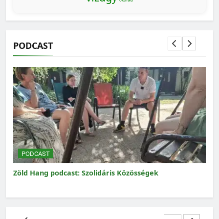
PODCAST
MAGYARORSZÁG SZÁMOKBAN
Magyarország számokban: a nők szerepvállalása a
közéletben
PODCAST
P
Zöld Hang podcast: Szolidáris Közösségek
Zöl
Mag