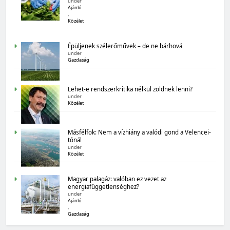
under
Ajánló
,
Közélet
MAGYARORSZÁG SZÁMOKBAN
Épüljenek szélerőművek – de ne bárhová
under
Magyarország számokban: Államadósság
Gazdaság
Lehet-e rendszerkritika nélkül zöldnek lenni?
under
Közélet
Másfélfok: Nem a vízhiány a valódi gond a Velencei-
tónál
under
Közélet
MAGYARORSZÁG SZÁMOKBAN
Magyarország számokban: biogazdálkodás
Magyar palagáz: valóban ez vezet az
energiafüggetlenséghez?
under
Ajánló
,
Gazdaság