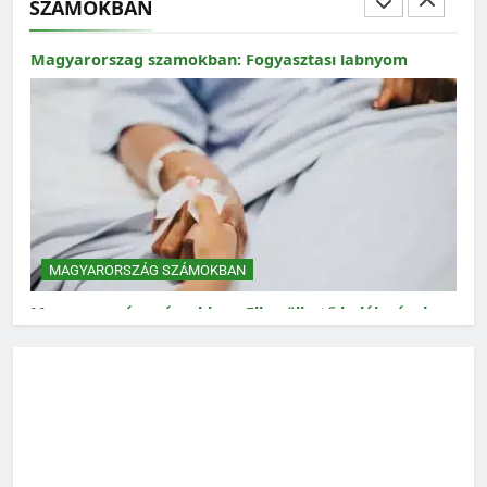
SZÁMOKBAN
MAGYARORSZÁG SZÁMOKBAN
Magyarország számokban: Fogyasztási lábnyom
MAGYARORSZÁG SZÁMOKBAN
Magyarország számokban: Elkerülhető halálozások