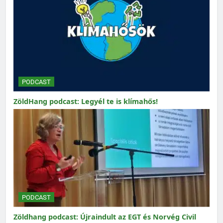
PODCAST
ZöldHang podcast: Legyél te is klímahős!
PODCAST
Zöldhang podcast: Újraindult az EGT és Norvég Civil