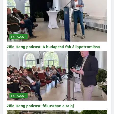
PODCAST
Zöld Hang podcast: A budapesti fák állapotromlása
PODCAST
Zöld Hang podcast: fókuszban a talaj