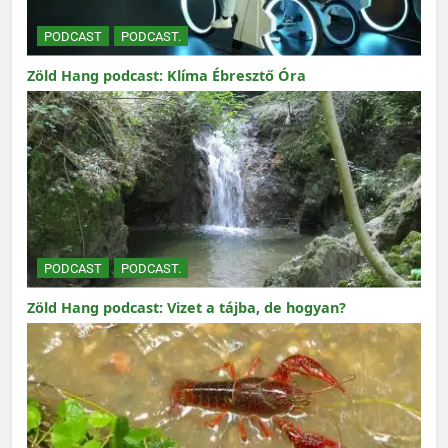
PODCAST
PODCAST.
Zöld Hang podcast: Klíma Ébresztő Óra
PODCAST
PODCAST.
Zöld Hang podcast: Vizet a tájba, de hogyan?