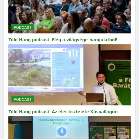
PODCAST
Zöld Hang podcast: Elég a világvége-hangulatból!
PODCAST
Zöld Hang podcast: Az élet tisztelete Kóspallagon