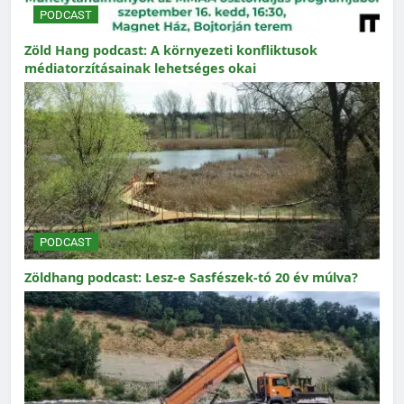
PODCAST
Zöld Hang podcast: A környezeti konfliktusok
médiatorzításainak lehetséges okai
PODCAST
Zöldhang podcast: Lesz-e Sasfészek-tó 20 év múlva?