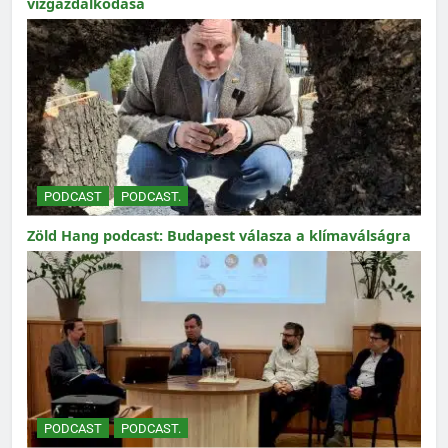
vízgazdálkodása
PODCAST
PODCAST.
Zöld Hang podcast: Budapest válasza a klímaválságra
PODCAST
PODCAST.