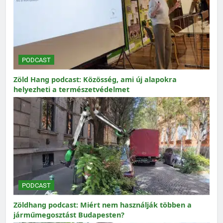
PODCAST
Zöld Hang podcast: Közösség, ami új alapokra
helyezheti a természetvédelmet
PODCAST
Zöldhang podcast: Miért nem használják többen a
járműmegosztást Budapesten?