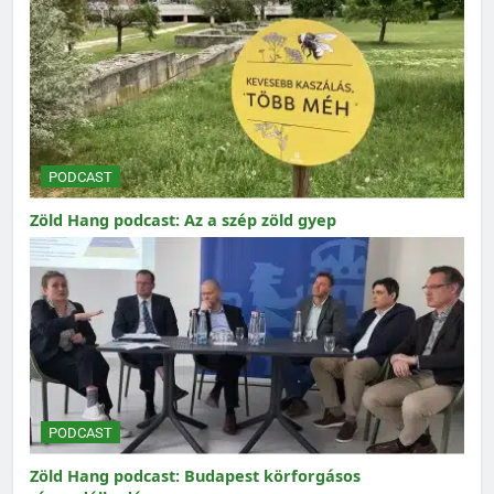
PODCAST
Zöld Hang podcast: Az a szép zöld gyep
PODCAST
Zöld Hang podcast: Budapest körforgásos