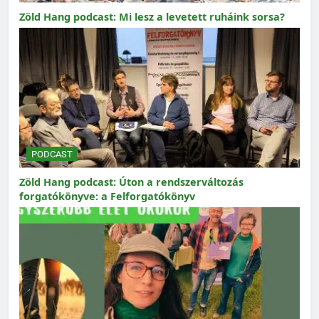
Zöld Hang podcast: Mi lesz a levetett ruháink sorsa?
PODCAST
Zöld Hang podcast: Úton a rendszerváltozás
forgatókönyve: a Felforgatókönyv