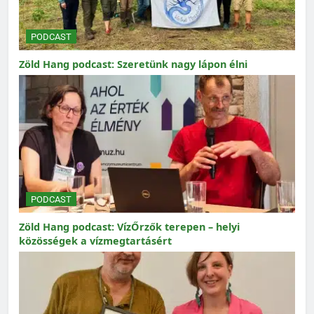
PODCAST
Zöld Hang podcast: Szeretünk nagy lápon élni
PODCAST
Zöld Hang podcast: VízŐrzők terepen – helyi
közösségek a vízmegtartásért