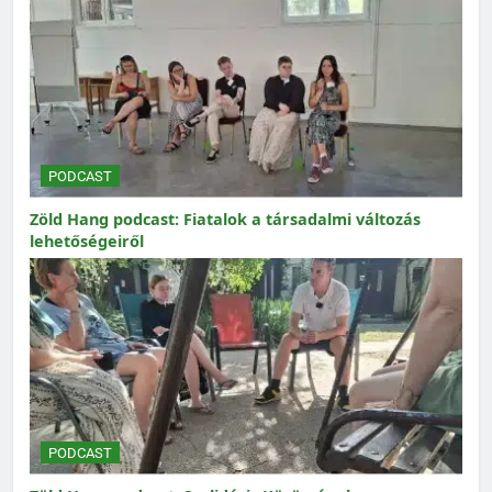
PODCAST
Zöld Hang podcast: Fiatalok a társadalmi változás
lehetőségeiről
PODCAST