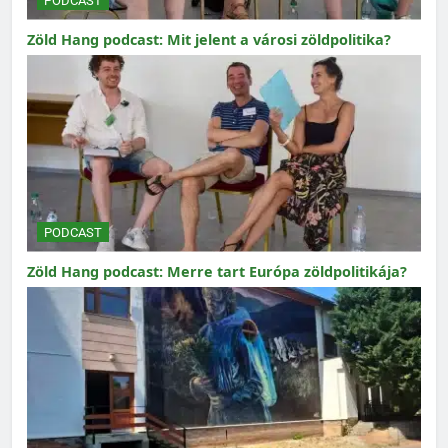
PODCAST
Zöld Hang podcast: Mit jelent a városi zöldpolitika?
PODCAST
Zöld Hang podcast: Merre tart Európa zöldpolitikája?