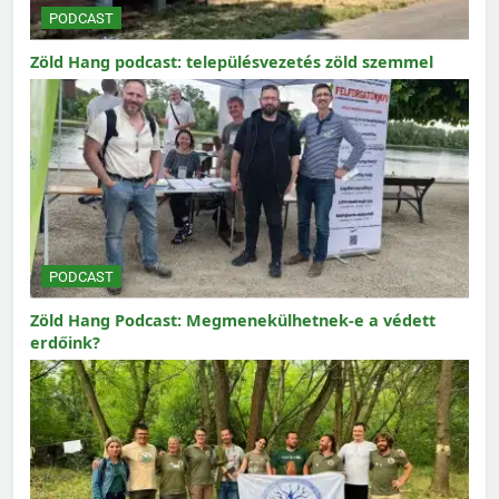
PODCAST
Zöld Hang podcast: településvezetés zöld szemmel
PODCAST
Zöld Hang Podcast: Megmenekülhetnek-e a védett
erdőink?