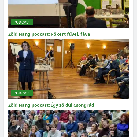
PODCAST
Zöld Hang podcast: Főkert fűvel, fával
PODCAST
Zöld Hang podcast: Így zöldül Csongrád