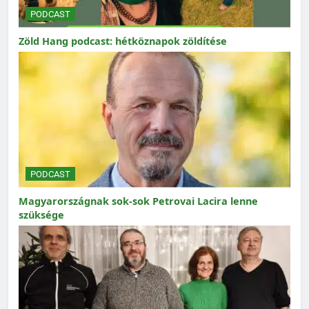
PODCAST
Zöld Hang podcast: hétköznapok zöldítése
PODCAST
Magyarországnak sok-sok Petrovai Lacira lenne
szüksége