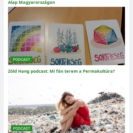
Alap Magyarországon
PODCAST
Zöld Hang podcast: Mi fán terem a Permakultúra?
PODCAST