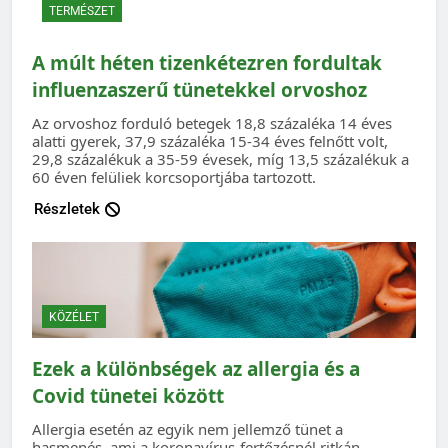
TERMÉSZET
A múlt héten tizenkétezren fordultak
influenzaszerű tünetekkel orvoshoz
Az orvoshoz forduló betegek 18,8 százaléka 14 éves
alatti gyerek, 37,9 százaléka 15-34 éves felnőtt volt,
29,8 százalékuk a 35-59 évesek, míg 13,5 százalékuk a
60 éven felüliek korcsoportjába tartozott.
Részletek
KÖZÉLET
Ezek a különbségek az allergia és a
Covid tünetei között
Allergia esetén az egyik nem jellemző tünet a
hasmenés, ami a koronavírus-fertőzésnél ritkán