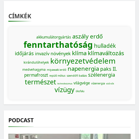
CÍMKÉK
aszály
erdő
akkumulátorgyártás
fenntarthatóság
hulladék
klíma
klímaváltozás
időjárás
invazív növények
környezetvédelem
kirándulóhelyek
napenergia
paks II.
medvehagyma
miyawaki erdő
szélenergia
permafroszt
szendőfi balázs
repülő mókus
természet
világvége
vízenergia
technofasizmus
vízőrzők
vízügy
ökofalu
PODCAST