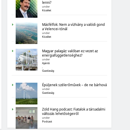
MAGYARORSZÁG SZÁMOKBAN:
lenni?
under
BIOGAZDÁLKODÁS
Közélet
Másfélfok: Nem a vízhiány a valódi gond
a Velencei-tónál
under
Közélet
Magyar palagáz: valóban ez vezet az
MAGYARORSZÁG SZÁMOKBAN
energiafüggetlenséghez?
under
Ajánló
TIZENHAT ADATSOR A TIZENHAT ÉVRŐL
,
Gazdaság
Épüljenek szélerőművek – de ne bárhová
under
Gazdaság
Zöld Hang podcast: Fiatalok a társadalmi
MAGYARORSZÁG SZÁMOKBAN
változás lehetőségeiről
under
Podcast
MAGYARORSZÁG SZÁMOKBAN: BOLDOGSÁG