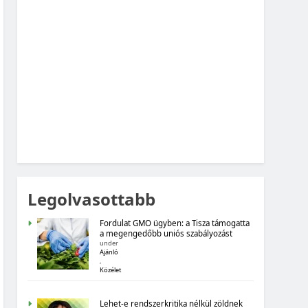
MAGYARORSZÁG SZÁMOKBAN: FOGYASZTÓI
BIZALOM, GAZDASÁGI VÁRAKOZÁSOK
MAGYARORSZÁG SZÁMOKBAN
MAGYARORSZÁG SZÁMOKBAN:
ÁLLAMADÓSSÁG
Legolvasottabb
Fordulat GMO ügyben: a Tisza támogatta
a megengedőbb uniós szabályozást
under
Ajánló
,
Közélet
MAGYARORSZÁG SZÁMOKBAN
Lehet-e rendszerkritika nélkül zöldnek