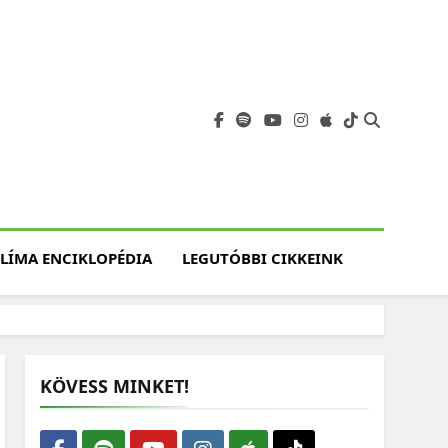
angja
szet, Klímaváltozás,
atóság, Jövő
LÍMA ENCIKLOPÉDIA
LEGUTÓBBI CIKKEINK
KÖVESS MINKET!