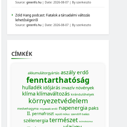
Source:
greenfo.hu
Date: 2026-08-07
By szerkeszto
Zöld Hang podcast: Fiatalok a társadalmi változás
lehetőségeiről
Source:
greenfo.hu
Date: 2026-08-07
By szerkeszto
CÍMKÉK
aszály
erdő
akkumulátorgyártás
fenntarthatóság
hulladék
időjárás
invazív növények
klíma
klímaváltozás
kirándulóhelyek
környezetvédelem
napenergia
paks
medvehagyma
miyawaki erdő
II.
permafroszt
szendőfi balázs
repülő mókus
természet
szélenergia
technofasizmus
MAGYARORSZÁG SZÁMOKBAN
vízügy