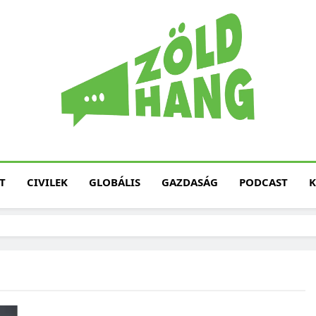
Magyarország Zöld H
Zöld Hang – Termé
Fenntarth
T
CIVILEK
GLOBÁLIS
GAZDASÁG
PODCAST
K