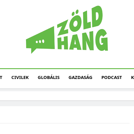
Magyarország Zöld H
Zöld Hang – Termé
Fenntarth
T
CIVILEK
GLOBÁLIS
GAZDASÁG
PODCAST
K