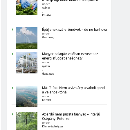
MAGYARORSZÁG SZÁMOKBAN:
under
Ajánló
ÁLLAMADÓSSÁG
,
Közélet
Épüljenek szélerőművek – de ne bárhová
under
Gazdaság
Magyar palagáz: valóban ez vezet az
MAGYARORSZÁG SZÁMOKBAN
energiafüggetlenséghez?
under
MAGYARORSZÁG SZÁMOKBAN:
Ajánló
,
BIOGAZDÁLKODÁS
Gazdaság
Másfélfok: Nem a vízhiány a valódi gond
a Velencei-tónál
under
Közélet
Az erdő nem puszta faanyag – interjú
Csépányi Péterrel
MAGYARORSZÁG SZÁMOKBAN
under
Klímavészhelyzet