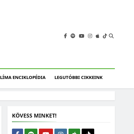
angja
szet, Klímaváltozás,
atóság, Jövő
LÍMA ENCIKLOPÉDIA
LEGUTÓBBI CIKKEINK
KÖVESS MINKET!