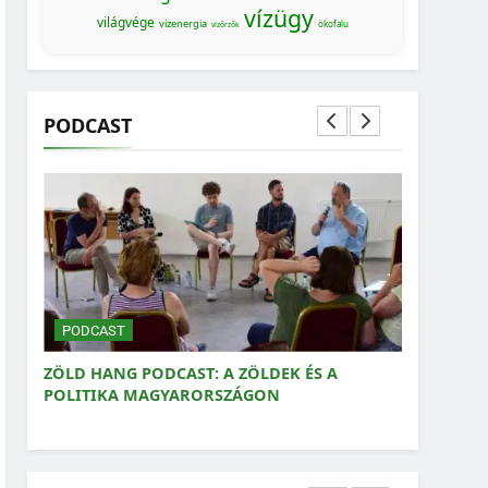
vízügy
világvége
vízenergia
ökofalu
vízőrzők
PODCAST
MAGYARORSZÁG SZÁMOKBAN
MAGYARORSZÁG SZÁMOKBAN: A NŐK
SZEREPVÁLLALÁSA A KÖZÉLETBEN
PODCAST
PODCAST
ZÖLD HANG PODCAST: A ZÖLDEK ÉS A
ZÖLD HANG
POLITIKA MAGYARORSZÁGON
ZÖLDPOLI
MAGYARORSZÁG SZÁMOKBAN