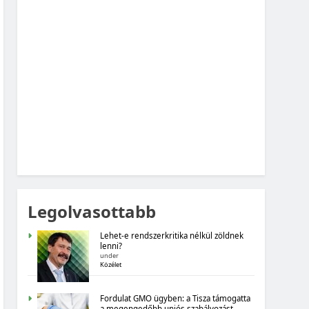
MAGYARORSZÁG SZÁMOKBAN: VAD,
VADÁSZAT
MAGYARORSZÁG SZÁMOKBAN
MAGYARORSZÁG SZÁMOKBAN: FOGYASZTÓI
BIZALOM, GAZDASÁGI VÁRAKOZÁSOK
Legolvasottabb
Lehet-e rendszerkritika nélkül zöldnek
lenni?
under
Közélet
MAGYARORSZÁG SZÁMOKBAN
Fordulat GMO ügyben: a Tisza támogatta
a megengedőbb uniós szabályozást