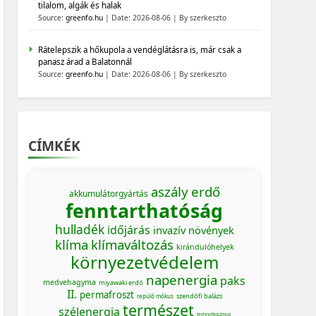
tilalom, algák és halak
Source:
greenfo.hu
Date: 2026-08-06
By szerkeszto
Rátelepszik a hőkupola a vendéglátásra is, már csak a
panasz árad a Balatonnál
Source:
greenfo.hu
Date: 2026-08-06
By szerkeszto
CÍMKÉK
aszály
erdő
akkumulátorgyártás
fenntarthatóság
hulladék
időjárás
invazív növények
klíma
klímaváltozás
kirándulóhelyek
környezetvédelem
napenergia
paks
medvehagyma
miyawaki erdő
II.
permafroszt
szendőfi balázs
repülő mókus
természet
szélenergia
technofasizmus