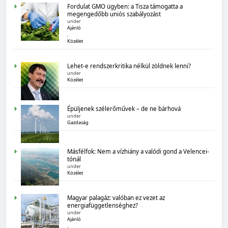
Fordulat GMO ügyben: a Tisza támogatta a
megengedőbb uniós szabályozást
under
Ajánló
,
Közélet
Lehet-e rendszerkritika nélkül zöldnek lenni?
under
Közélet
MAGYARORSZÁG SZÁMOKBAN
Épüljenek szélerőművek – de ne bárhová
Magyarország számokban: Államadósság
under
Gazdaság
Másfélfok: Nem a vízhiány a valódi gond a Velencei-
tónál
under
Közélet
Magyar palagáz: valóban ez vezet az
energiafüggetlenséghez?
under
MAGYARORSZÁG SZÁMOKBAN
Ajánló
,