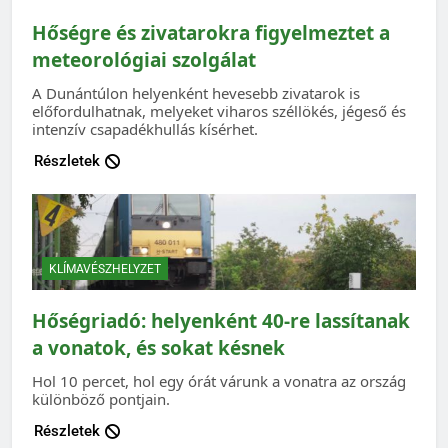
Hőségre és zivatarokra figyelmeztet a
meteorológiai szolgálat
A Dunántúlon helyenként hevesebb zivatarok is
előfordulhatnak, melyeket viharos széllökés, jégeső és
intenzív csapadékhullás kísérhet.
Részletek
KLÍMAVÉSZHELYZET
Hőségriadó: helyenként 40-re lassítanak
a vonatok, és sokat késnek
Hol 10 percet, hol egy órát várunk a vonatra az ország
különböző pontjain.
Részletek