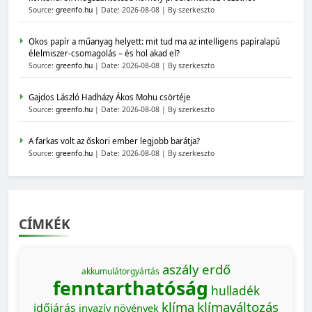
Source:
greenfo.hu
Date: 2026-08-08
By szerkeszto
Okos papír a műanyag helyett: mit tud ma az intelligens papíralapú
élelmiszer-csomagolás – és hol akad el?
Source:
greenfo.hu
Date: 2026-08-08
By szerkeszto
Gajdos László Hadházy Ákos Mohu csörtéje
Source:
greenfo.hu
Date: 2026-08-08
By szerkeszto
A farkas volt az őskori ember legjobb barátja?
Source:
greenfo.hu
Date: 2026-08-08
By szerkeszto
CÍMKÉK
aszály
erdő
akkumulátorgyártás
fenntarthatóság
hulladék
klíma
klímaváltozás
időjárás
invazív növények