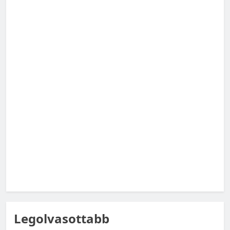
MAGYARORSZÁG SZÁMOKBAN
Magyarország számokban: Vad, vadászat
MAGYARORSZÁG SZÁMOKBAN
Legolvasottabb
Magyarország számokban: Fogyasztói bizalom,
gazdasági várakozások