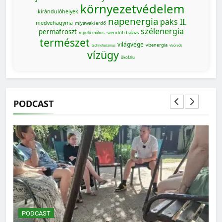
környezetvédelem
kirándulóhelyek
napenergia
paks II.
medvehagyma
miyawaki erdő
szélenergia
permafroszt
szendőfi balázs
repülő mókus
természet
világvége
vízenergia
technofasizmus
vízőrzők
vízügy
ökofalu
PODCAST
MAGYARORSZÁG SZÁMOKBAN
Magyarország számokban: a nők szerepvállalása a
közéletben
PODCAST
P