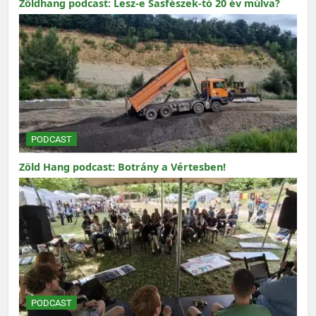
Zöldhang podcast: Lesz-e Sasfészek-tó 20 év múlva?
PODCAST
Zöld Hang podcast: Botrány a Vértesben!
PODCAST