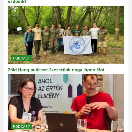
erdőink?
PODCAST
Zöld Hang podcast: Szeretünk nagy lápon élni
PODCAST