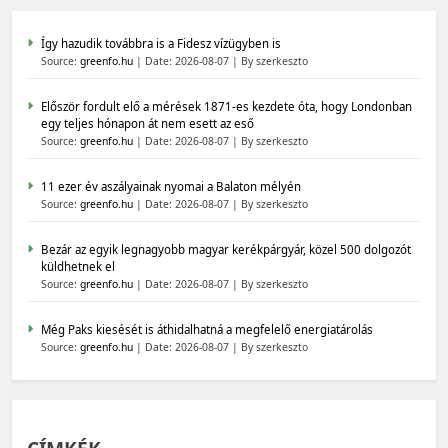
Így hazudik továbbra is a Fidesz vízügyben is
Source:
greenfo.hu
Date: 2026-08-07
By szerkeszto
Először fordult elő a mérések 1871-es kezdete óta, hogy Londonban
egy teljes hónapon át nem esett az eső
Source:
greenfo.hu
Date: 2026-08-07
By szerkeszto
11 ezer év aszályainak nyomai a Balaton mélyén
Source:
greenfo.hu
Date: 2026-08-07
By szerkeszto
Bezár az egyik legnagyobb magyar kerékpárgyár, közel 500 dolgozót
küldhetnek el
Source:
greenfo.hu
Date: 2026-08-07
By szerkeszto
Még Paks kiesését is áthidalhatná a megfelelő energiatárolás
Source:
greenfo.hu
Date: 2026-08-07
By szerkeszto