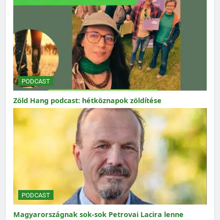
PODCAST
Zöld Hang podcast: hétköznapok zöldítése
PODCAST
Magyarországnak sok-sok Petrovai Lacira lenne