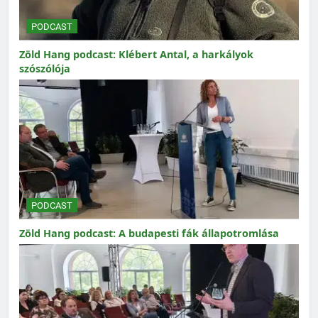
PODCAST
Zöld Hang podcast: Klébert Antal, a harkályok
szószólója
PODCAST
Zöld Hang podcast: A budapesti fák állapotromlása