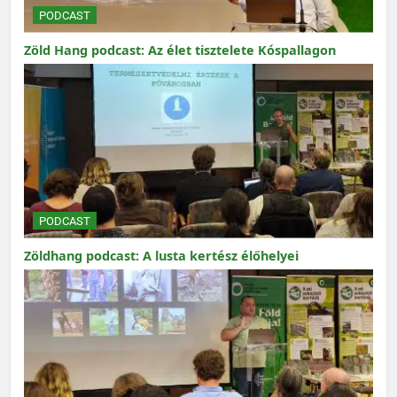
PODCAST
Zöld Hang podcast: Az élet tisztelete Kóspallagon
PODCAST
Zöldhang podcast: A lusta kertész élőhelyei