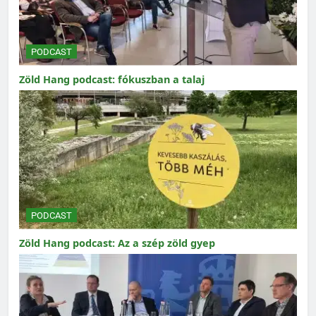
PODCAST
Zöld Hang podcast: fókuszban a talaj
PODCAST
Zöld Hang podcast: Az a szép zöld gyep