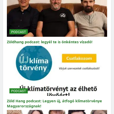
PODCAST
Zöldhang podcast: legyél te is önkéntes vízadó!
PODCAST
Zöld Hang podcast: Legyen új, átfogó klímatörvénye
Magyarországnak!