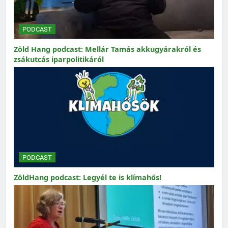
PODCAST
Zöld Hang podcast: Mellár Tamás akkugyárakról és
zsákutcás iparpolitikáról
PODCAST
ZöldHang podcast: Legyél te is klímahős!