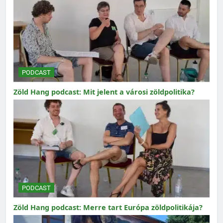
PODCAST
Zöld Hang podcast: Mit jelent a városi zöldpolitika?
PODCAST
Zöld Hang podcast: Merre tart Európa zöldpolitikája?