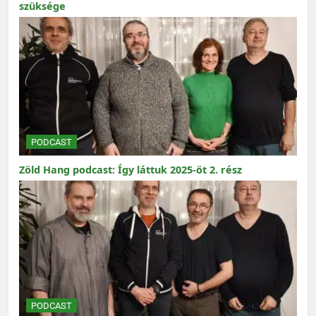
szüksége
PODCAST
Zöld Hang podcast: Így láttuk 2025-öt 2. rész
PODCAST