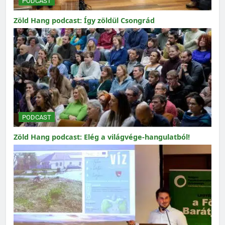
PODCAST
Zöld Hang podcast: Így zöldül Csongrád
PODCAST
Zöld Hang podcast: Elég a világvége-hangulatból!