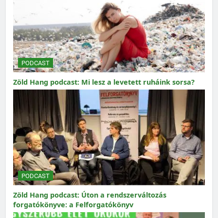
PODCAST
Zöld Hang podcast: Mi lesz a levetett ruháink sorsa?
PODCAST
Zöld Hang podcast: Úton a rendszerváltozás
forgatókönyve: a Felforgatókönyv