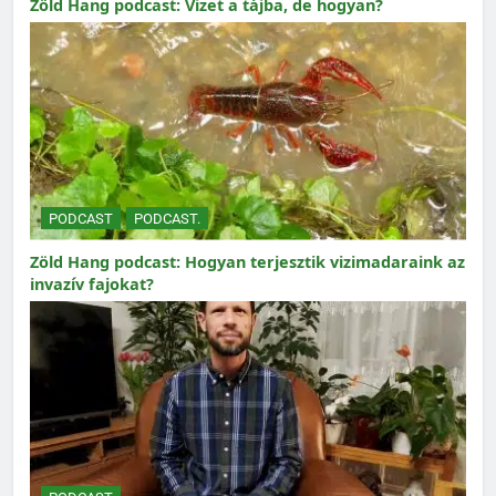
Zöld Hang podcast: Vizet a tájba, de hogyan?
PODCAST
PODCAST.
Zöld Hang podcast: Hogyan terjesztik vizimadaraink az
invazív fajokat?