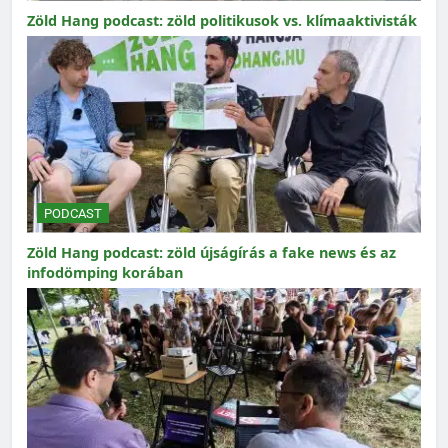
Zöld Hang podcast: zöld politikusok vs. klímaaktivisták
PODCAST
Zöld Hang podcast: zöld újságírás a fake news és az
infodömping korában