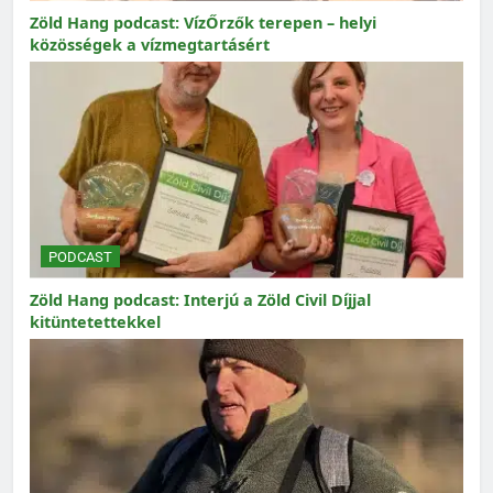
Zöld Hang podcast: VízŐrzők terepen – helyi
közösségek a vízmegtartásért
PODCAST
Zöld Hang podcast: Interjú a Zöld Civil Díjjal
kitüntetettekkel