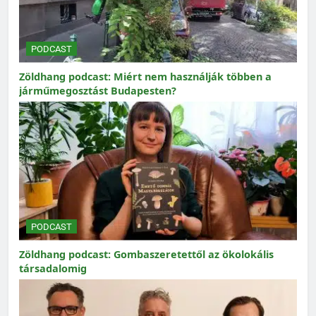
PODCAST
Zöldhang podcast: Miért nem használják többen a
járműmegosztást Budapesten?
PODCAST
Zöldhang podcast: Gombaszeretettől az ökolokális
társadalomig