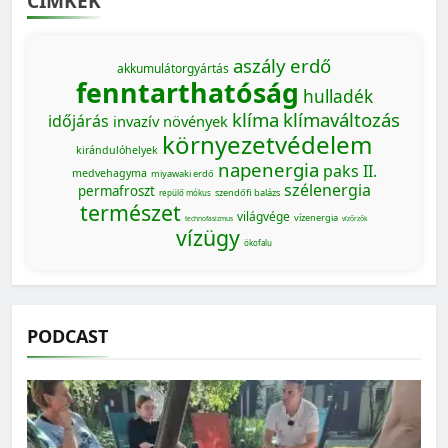
CÍMKÉK
aszály
erdő
akkumulátorgyártás
fenntarthatóság
hulladék
klíma
klímaváltozás
időjárás
invazív növények
környezetvédelem
kirándulóhelyek
napenergia
paks II.
medvehagyma
miyawaki erdő
szélenergia
permafroszt
szendőfi balázs
repülő mókus
természet
világvége
vízenergia
technofasizmus
vízőrzők
vízügy
ökofalu
PODCAST