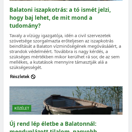
Balatoni iszapkotrás: a tó ismét jelzi,
hogy baj lehet, de mit mond a
tudomány?
Tavaly a vízügy igazgatója, idén a civil szervezetek
szövetsége szorgalmazta erőteljesen az iszapkotrás
beindítását a Balaton vízminőségének megóvásááért, a
strandok védelméért. Továbbra is nagy kérdés, a
szükséges mértékben mikor kerülhet rá sor, de az sem
mellékes, a kutatások mennyire támasztják alá a
szükségességét.
Részletek
KÖZÉLET
Új rend lép életbe a Balatonnál:
megduplázott tilalom, nagyobb