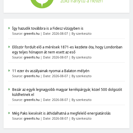
Így hazudik továbbra is a Fidesz vízügyben is
Source:
greenfo.hu
Date: 2026-08-07
By szerkeszto
Először fordult elő a mérések 1871-es kezdete óta, hogy Londonban
egy teljes hónapon át nem esett az eső
Source:
greenfo.hu
Date: 2026-08-07
By szerkeszto
11 ezer év aszályainak nyomai a Balaton mélyén
Source:
greenfo.hu
Date: 2026-08-07
By szerkeszto
Bezár az egyik legnagyobb magyar kerékpárgyár, közel 500 dolgozót
küldhetnek el
Source:
greenfo.hu
Date: 2026-08-07
By szerkeszto
Még Paks kiesését is áthidalhatná a megfelelő energiatárolás
Source:
greenfo.hu
Date: 2026-08-07
By szerkeszto