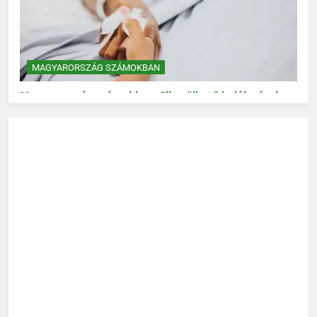
MAGYARORSZÁG SZÁMOKBAN
Magyarország számokban: Elkerülhető halálozások
MAGYARORSZÁG SZÁMOKBAN
Magyarország számokban: Vad, vadászat