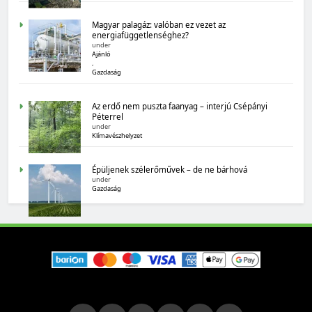
Magyar palagáz: valóban ez vezet az
energiafüggetlenséghez?
under
Ajánló
,
Gazdaság
MAGYARORSZÁG SZÁMOKBAN
Az erdő nem puszta faanyag – interjú Csépányi
Péterrel
under
Magyarország számokban: biogazdálkodás
Klímavészhelyzet
Épüljenek szélerőművek – de ne bárhová
under
Gazdaság
MAGYARORSZÁG SZÁMOKBAN
Tizenhat adatsor a tizenhat évről