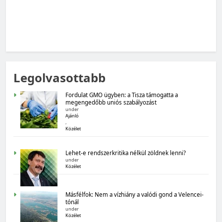
MAGYARORSZÁG SZÁMOKBAN
Legolvasottabb
Magyarország számokban: Fogyasztói bizalom,
gazdasági várakozások
Fordulat GMO ügyben: a Tisza támogatta a
megengedőbb uniós szabályozást
under
Ajánló
,
Közélet
Lehet-e rendszerkritika nélkül zöldnek lenni?
under
Közélet
MAGYARORSZÁG SZÁMOKBAN
Másfélfok: Nem a vízhiány a valódi gond a Velencei-
Magyarország számokban: Államadósság
tónál
under
Közélet