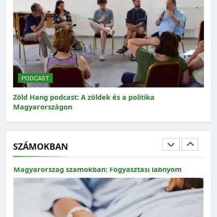
MAGYARORSZÁG SZÁMOKBAN
Magyarország számokban: a nők szerepvállalása a
közéletben
PODCAST
P
Zöld Hang podcast: A zöldek és a politika
Zöl
Magyarországon
SZÁMOKBAN
MAGYARORSZÁG SZÁMOKBAN
Magyarország számokban: Fogyasztási lábnyom