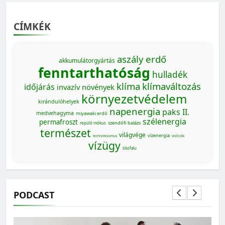
CÍMKÉK
aszály
erdő
akkumulátorgyártás
fenntarthatóság
hulladék
klíma
klímaváltozás
időjárás
invazív növények
környezetvédelem
kirándulóhelyek
napenergia
paks II.
medvehagyma
miyawaki erdő
szélenergia
permafroszt
szendőfi balázs
repülő mókus
természet
világvége
vízenergia
technofasizmus
vízőrzők
vízügy
ökofalu
PODCAST