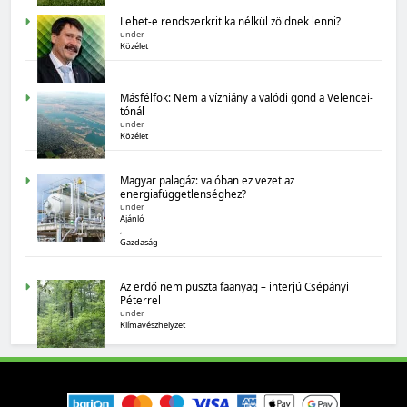
Lehet-e rendszerkritika nélkül zöldnek lenni?
Magyarország számokban: Államadósság
under
Közélet
Másfélfok: Nem a vízhiány a valódi gond a Velencei-
tónál
under
Közélet
Magyar palagáz: valóban ez vezet az
energiafüggetlenséghez?
under
MAGYARORSZÁG SZÁMOKBAN
Ajánló
,
Magyarország számokban: biogazdálkodás
Gazdaság
Az erdő nem puszta faanyag – interjú Csépányi
Péterrel
under
Klímavészhelyzet