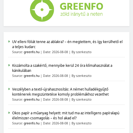
UV elleni fóliát tenne az ablakra? – én megtettem, és így kerülhető el
a teljes kudarc
Source:
greenfo.hu
Date: 2026-08-08
By szerkeszto
Kiszámolta a szakértő, mennyibe kerül 24 óra klímahasználat a
kánikulában
Source:
greenfo.hu
Date: 2026-08-08
By szerkeszto
Veszélyben a textil-újrahasznosítás: A német hulladékgyűjtő
konténerek megszüntetése komoly problémákhoz vezethet
Source:
greenfo.hu
Date: 2026-08-08
By szerkeszto
Okos papír a műanyag helyett: mit tud ma az intelligens papíralapú
élelmiszer-csomagolás – és hol akad el?
Source:
greenfo.hu
Date: 2026-08-08
By szerkeszto