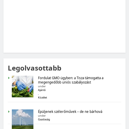
MAGYARORSZÁG SZÁMOKBAN
Legolvasottabb
Magyarország számokban: Fogyasztói bizalom,
gazdasági várakozások
Fordulat GMO ügyben: a Tisza támogatta a
megengedőbb uniós szabályozást
under
Ajánló
,
Közélet
Épüljenek szélerőművek – de ne bárhová
under
Gazdaság
MAGYARORSZÁG SZÁMOKBAN