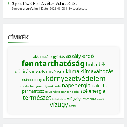
Gajdos László Hadházy Ákos Mohu csörtéje
Source:
greenfo.hu
Date: 2026-08-08
By szerkeszto
CÍMKÉK
aszály
erdő
akkumulátorgyártás
fenntarthatóság
hulladék
klíma
klímaváltozás
időjárás
invazív növények
környezetvédelem
kirándulóhelyek
napenergia
paks II.
medvehagyma
miyawaki erdő
szélenergia
permafroszt
szendőfi balázs
repülő mókus
természet
világvége
vízenergia
technofasizmus
vízőrzők
vízügy
ökofalu