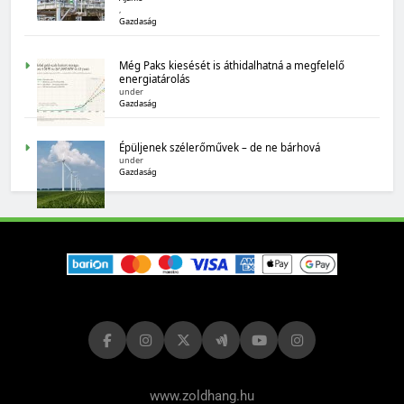
,
Gazdaság
MAGYARORSZÁG SZÁMOKBAN
Még Paks kiesését is áthidalhatná a megfelelő
energiatárolás
under
Magyarország számokban: biogazdálkodás
Gazdaság
Épüljenek szélerőművek – de ne bárhová
under
Gazdaság
MAGYARORSZÁG SZÁMOKBAN
Tizenhat adatsor a tizenhat évről
www.zoldhang.hu