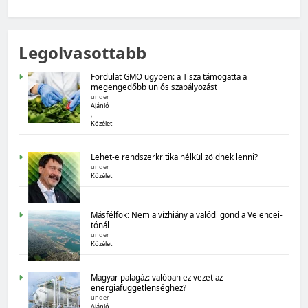
MAGYARORSZÁG SZÁMOKBAN
Legolvasottabb
Magyarország számokban: Fogyasztói bizalom,
gazdasági várakozások
Fordulat GMO ügyben: a Tisza támogatta a
megengedőbb uniós szabályozást
under
Ajánló
,
Közélet
Lehet-e rendszerkritika nélkül zöldnek lenni?
under
Közélet
MAGYARORSZÁG SZÁMOKBAN
Másfélfok: Nem a vízhiány a valódi gond a Velencei-
Magyarország számokban: Államadósság
tónál
under
Közélet
Magyar palagáz: valóban ez vezet az
energiafüggetlenséghez?
under
Ajánló