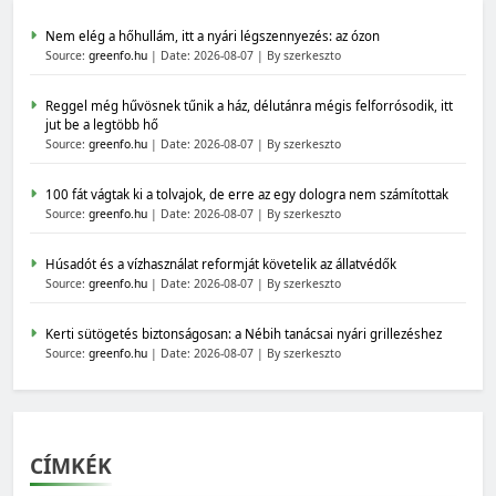
Nem elég a hőhullám, itt a nyári légszennyezés: az ózon
Source:
greenfo.hu
Date: 2026-08-07
By szerkeszto
Reggel még hűvösnek tűnik a ház, délutánra mégis felforrósodik, itt
jut be a legtöbb hő
Source:
greenfo.hu
Date: 2026-08-07
By szerkeszto
100 fát vágtak ki a tolvajok, de erre az egy dologra nem számítottak
Source:
greenfo.hu
Date: 2026-08-07
By szerkeszto
Húsadót és a vízhasználat reformját követelik az állatvédők
Source:
greenfo.hu
Date: 2026-08-07
By szerkeszto
Kerti sütögetés biztonságosan: a Nébih tanácsai nyári grillezéshez
Source:
greenfo.hu
Date: 2026-08-07
By szerkeszto
CÍMKÉK