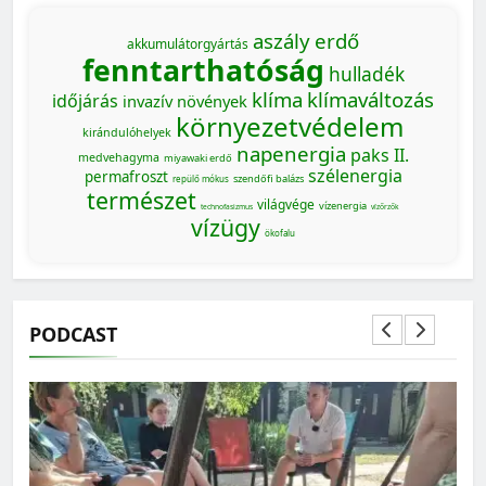
aszály
erdő
akkumulátorgyártás
fenntarthatóság
hulladék
klíma
klímaváltozás
időjárás
invazív növények
környezetvédelem
kirándulóhelyek
napenergia
paks II.
medvehagyma
miyawaki erdő
szélenergia
permafroszt
szendőfi balázs
repülő mókus
természet
világvége
vízenergia
technofasizmus
vízőrzők
vízügy
ökofalu
PODCAST
MAGYARORSZÁG SZÁMOKBAN