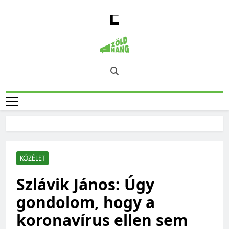
Skip
to
content
Magyarország
Zöld Hang – Természet, Klímaváltozás,
Zöld Hangja
Fenntarthatóság, Jövő
KÖZÉLET
Szlávik János: Úgy
gondolom, hogy a
koronavírus ellen sem