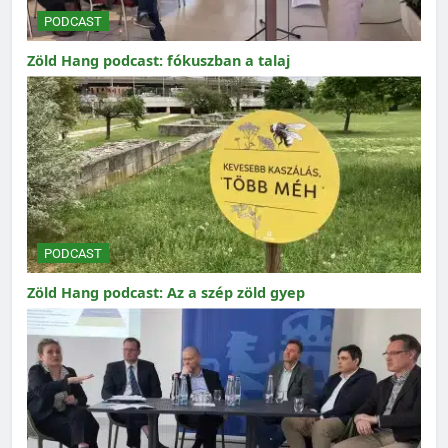
PODCAST
Zöld Hang podcast: fókuszban a talaj
PODCAST
Zöld Hang podcast: Az a szép zöld gyep