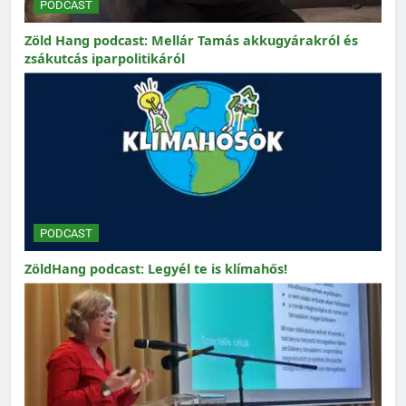
PODCAST
Zöld Hang podcast: Mellár Tamás akkugyárakról és
zsákutcás iparpolitikáról
PODCAST
ZöldHang podcast: Legyél te is klímahős!