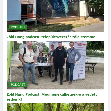
PODCAST
Zöld Hang podcast: településvezetés zöld szemmel
PODCAST
Zöld Hang Podcast: Megmenekülhetnek-e a védett
erdőink?