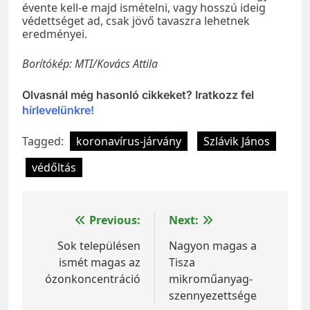
évente kell-e majd ismételni, vagy hosszú ideig
védettséget ad, csak jövő tavaszra lehetnek
eredményei.
Borítókép: MTI/Kovács Attila
Olvasnál még hasonló cikkeket? Iratkozz fel
hírlevelünkre!
Tagged:
koronavírus-járvány
Szlávik János
védőltás
Bejegyzés
Previous:
Next:
navigáció
Sok településen
Nagyon magas a
ismét magas az
Tisza
ózonkoncentráció
mikroműanyag-
szennyezettsége