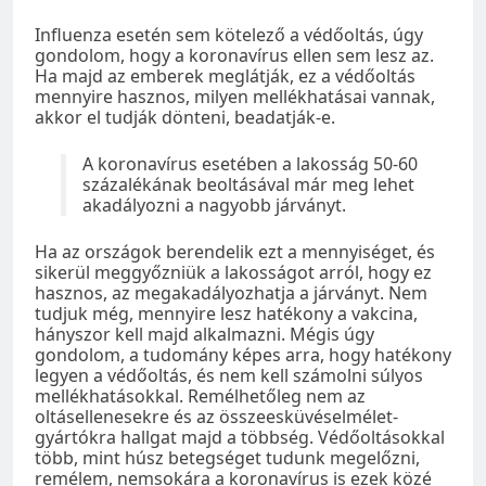
Influenza esetén sem kötelező a védőoltás, úgy
gondolom, hogy a koronavírus ellen sem lesz az.
Ha majd az emberek meglátják, ez a védőoltás
mennyire hasznos, milyen mellékhatásai vannak,
akkor el tudják dönteni, beadatják-e.
A koronavírus esetében a lakosság 50-60
százalékának beoltásával már meg lehet
akadályozni a nagyobb járványt.
Ha az országok berendelik ezt a mennyiséget, és
sikerül meggyőzniük a lakosságot arról, hogy ez
hasznos, az megakadályozhatja a járványt. Nem
tudjuk még, mennyire lesz hatékony a vakcina,
hányszor kell majd alkalmazni. Mégis úgy
gondolom, a tudomány képes arra, hogy hatékony
legyen a védőoltás, és nem kell számolni súlyos
mellékhatásokkal. Remélhetőleg nem az
oltásellenesekre és az összeesküvéselmélet-
gyártókra hallgat majd a többség. Védőoltásokkal
több, mint húsz betegséget tudunk megelőzni,
remélem, nemsokára a koronavírus is ezek közé