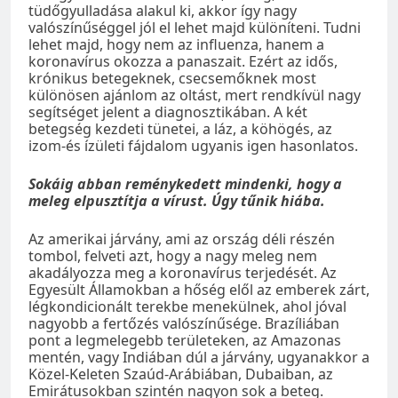
tüdőgyulladása alakul ki, akkor így nagy
valószínűséggel jól el lehet majd különíteni. Tudni
lehet majd, hogy nem az influenza, hanem a
koronavírus okozza a panaszait. Ezért az idős,
krónikus betegeknek, csecsemőknek most
különösen ajánlom az oltást, mert rendkívül nagy
segítséget jelent a diagnosztikában. A két
betegség kezdeti tünetei, a láz, a köhögés, az
izom-és ízületi fájdalom ugyanis igen hasonlatos.
Sokáig abban reménykedett mindenki, hogy a
meleg elpusztítja a vírust. Úgy tűnik hiába.
Az amerikai járvány, ami az ország déli részén
tombol, felveti azt, hogy a nagy meleg nem
akadályozza meg a koronavírus terjedését. Az
Egyesült Államokban a hőség elől az emberek zárt,
légkondicionált terekbe menekülnek, ahol jóval
nagyobb a fertőzés valószínűsége. Brazíliában
pont a legmelegebb területeken, az Amazonas
mentén, vagy Indiában dúl a járvány, ugyanakkor a
Közel-Keleten Szaúd-Arábiában, Dubaiban, az
Emirátusokban szintén nagyon sok a beteg.