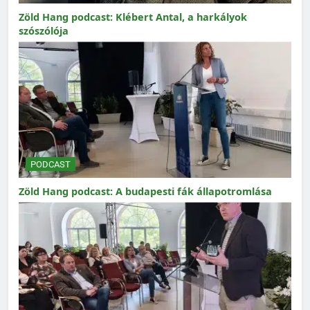
Zöld Hang podcast: Klébert Antal, a harkályok
szószólója
PODCAST
Zöld Hang podcast: A budapesti fák állapotromlása