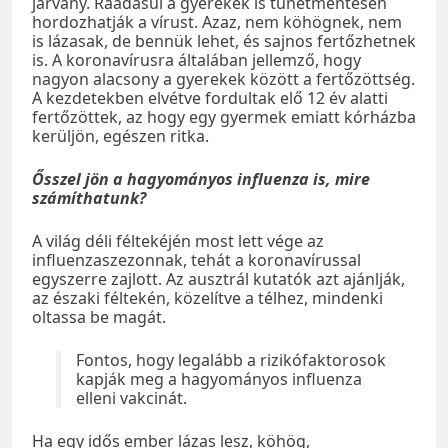
járvány. Ráadásul a gyerekek is tünetmentesen
hordozhatják a vírust. Azaz, nem köhögnek, nem
is lázasak, de bennük lehet, és sajnos fertőzhetnek
is. A koronavírusra általában jellemző, hogy
nagyon alacsony a gyerekek között a fertőzöttség.
A kezdetekben elvétve fordultak elő 12 év alatti
fertőzöttek, az hogy egy gyermek emiatt kórházba
kerüljön, egészen ritka.
Ősszel jön a hagyományos influenza is, mire
számíthatunk?
A világ déli féltekéjén most lett vége az
influenzaszezonnak, tehát a koronavírussal
egyszerre zajlott. Az ausztrál kutatók azt ajánlják,
az északi féltekén, közelítve a télhez, mindenki
oltassa be magát.
Fontos, hogy legalább a rizikófaktorosok
kapják meg a hagyományos influenza
elleni vakcinát.
Ha egy idős ember lázas lesz, köhög,