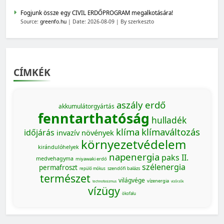
Fogjunk össze egy CIVIL ERDŐPROGRAM megalkotására!
Source:
greenfo.hu
Date: 2026-08-09
By szerkeszto
CÍMKÉK
aszály
erdő
akkumulátorgyártás
fenntarthatóság
hulladék
klíma
klímaváltozás
időjárás
invazív növények
környezetvédelem
kirándulóhelyek
napenergia
paks II.
medvehagyma
miyawaki erdő
szélenergia
permafroszt
szendőfi balázs
repülő mókus
természet
világvége
vízenergia
technofasizmus
vízőrzők
vízügy
ökofalu