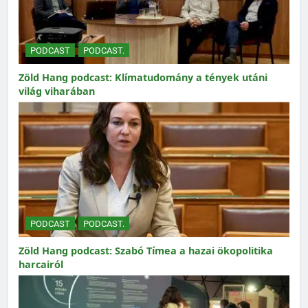
PODCAST
PODCAST.
Zöld Hang podcast: Klímatudomány a tények utáni
világ viharában
PODCAST
PODCAST.
Zöld Hang podcast: Szabó Tímea a hazai ökopolitika
harcairól