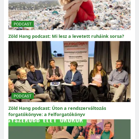
PODCAST
Zöld Hang podcast: Mi lesz a levetett ruháink sorsa?
PODCAST
Zöld Hang podcast: Úton a rendszerváltozás
forgatókönyve: a Felforgatókönyv