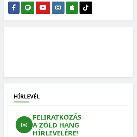
Lehet-e rendszerkritika nélkül zöldnek lenni?
2026-07-27
Ilyen lehetne a védett erdeink jövője – feladatlista a
WWF-től
2026-07-15
HÍRLEVÉL
FELIRATKOZÁS
✉
A ZÖLD HANG
HÍRLEVELÉRE!