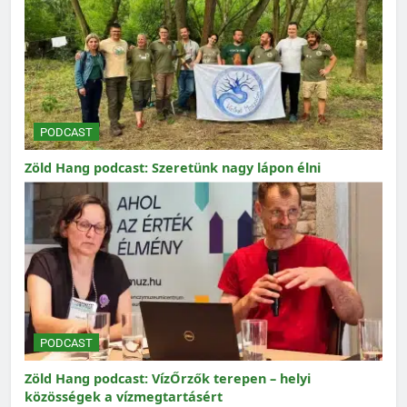
PODCAST
Zöld Hang podcast: Szeretünk nagy lápon élni
PODCAST
Zöld Hang podcast: VízŐrzők terepen – helyi
közösségek a vízmegtartásért