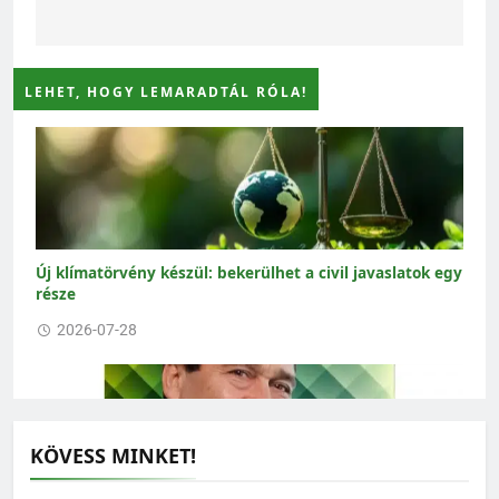
LEHET, HOGY LEMARADTÁL RÓLA!
Új klímatörvény készül: bekerülhet a civil javaslatok egy
része
2026-07-28
KÖVESS MINKET!