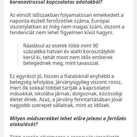
koronavírussal kapcsolatos adatokból?
Az elmúlt időszakban folyamatosan emelkedett a
naponta észlelt fertőzöttek száma. Európai
viszonylatban ez még nem magas szám, viszont a
tendenciát nem lehet figyelmen kívül hagyni.
Ráadásul az esetek több mint 90
százaléka hatvan év alatti korosztályból
kerül ki, tehát most nem idős emberek
betegednek meg, mint tavasszal.
Ez egyrészt jó, hiszen a fiataloknál enyhébb a
betegség lefolyása. Járványügyileg viszont rossz,
mert ők sokkal többet tartják a kapcsolatot
másokkal, iskolába járnak, dolgoznak, közösségi
életet élnek. Azaz, a járvány fenntartásában jóval
nagyobb szerepet vállalnak, mint az idősek.
Milyen módszerekkel lehet előre jelezni a fertőzés
alakulását?