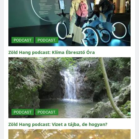
PODCAST
PODCAST.
Zöld Hang podcast: Klíma Ébresztő Óra
PODCAST
PODCAST.
Zöld Hang podcast: Vizet a tájba, de hogyan?