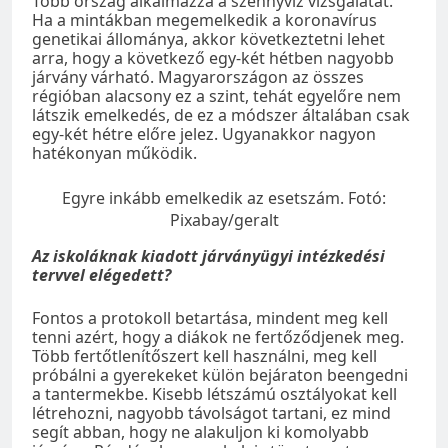
Több ország alkalmazza a szennyvíz vizsgálatát.
Ha a mintákban megemelkedik a koronavírus
genetikai állománya, akkor következtetni lehet
arra, hogy a következő egy-két hétben nagyobb
járvány várható. Magyarországon az összes
régióban alacsony ez a szint, tehát egyelőre nem
látszik emelkedés, de ez a módszer általában csak
egy-két hétre előre jelez. Ugyanakkor nagyon
hatékonyan működik.
Egyre inkább emelkedik az esetszám. Fotó:
Pixabay/geralt
Az iskoláknak kiadott járványügyi intézkedési
tervvel elégedett?
Fontos a protokoll betartása, mindent meg kell
tenni azért, hogy a diákok ne fertőződjenek meg.
Több fertőtlenítőszert kell használni, meg kell
próbálni a gyerekeket külön bejáraton beengedni
a tantermekbe. Kisebb létszámú osztályokat kell
létrehozni, nagyobb távolságot tartani, ez mind
segít abban, hogy ne alakuljon ki komolyabb