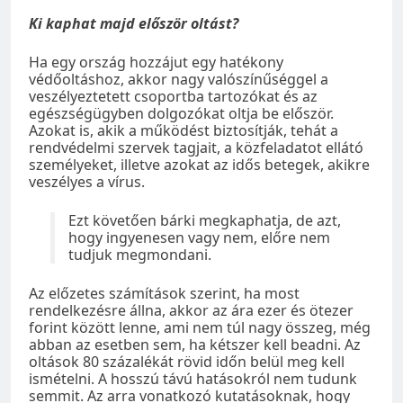
Ki kaphat majd először oltást?
Ha egy ország hozzájut egy hatékony
védőoltáshoz, akkor nagy valószínűséggel a
veszélyeztetett csoportba tartozókat és az
egészségügyben dolgozókat oltja be először.
Azokat is, akik a működést biztosítják, tehát a
rendvédelmi szervek tagjait, a közfeladatot ellátó
személyeket, illetve azokat az idős betegek, akikre
veszélyes a vírus.
Ezt követően bárki megkaphatja, de azt,
hogy ingyenesen vagy nem, előre nem
tudjuk megmondani.
Az előzetes számítások szerint, ha most
rendelkezésre állna, akkor az ára ezer és ötezer
forint között lenne, ami nem túl nagy összeg, még
abban az esetben sem, ha kétszer kell beadni. Az
oltások 80 százalékát rövid időn belül meg kell
ismételni. A hosszú távú hatásokról nem tudunk
semmit. Az arra vonatkozó kutatásoknak, hogy