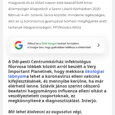
magyarok és az előző napon este beszállított kínai
állampolgár állapotáról a Szent László Kórházban 2020.
február 4-én. Szlávik János közölte: mindenki egészséges,
akit az új koronavírus gyanújával kórházi megfigyelés alatt
tartanak Magyarországon. MTI/Kovács Attila
A Dél-pesti Centrumkórház infektológus
főorvosa többek között arról beszélt a Very
Important Planetnek, hogy mekkora
ökológiai
lábnyom
a lehet a koronavírus elleni vakcina
kifejlesztésének, és mennyibe kerülne, ha már
elérhető lenne. Szlávik János szerint célszerű
beadatni hagyományos influenza elleni oltást a
veszélyeztetett csoportoknak, ez
megkönnyítené a diagnosztizálást. Interjú.
Mit lehet kiolvasni az augusztus végi,