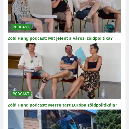
PODCAST
Zöld Hang podcast: Mit jelent a városi zöldpolitika?
PODCAST
Zöld Hang podcast: Merre tart Európa zöldpolitikája?