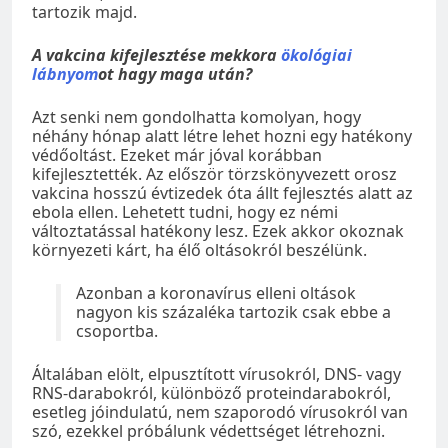
tartozik majd.
A vakcina kifejlesztése mekkora
ökológiai
lábnyom
ot hagy maga után?
Azt senki nem gondolhatta komolyan, hogy
néhány hónap alatt létre lehet hozni egy hatékony
védőoltást. Ezeket már jóval korábban
kifejlesztették. Az először törzskönyvezett orosz
vakcina hosszú évtizedek óta állt fejlesztés alatt az
ebola ellen. Lehetett tudni, hogy ez némi
változtatással hatékony lesz. Ezek akkor okoznak
környezeti kárt, ha élő oltásokról beszélünk.
Azonban a koronavírus elleni oltások
nagyon kis százaléka tartozik csak ebbe a
csoportba.
Általában elölt, elpusztított vírusokról, DNS- vagy
RNS-darabokról, különböző proteindarabokról,
esetleg jóindulatú, nem szaporodó vírusokról van
szó, ezekkel próbálunk védettséget létrehozni.