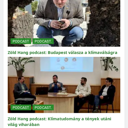
PODCAST
PODCAST.
Zöld Hang podcast: Budapest válasza a klímaválságra
PODCAST
PODCAST.
Zöld Hang podcast: Klímatudomány a tények utáni
világ viharában