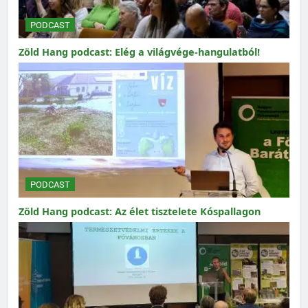
PODCAST
Zöld Hang podcast: Elég a világvége-hangulatból!
PODCAST
Zöld Hang podcast: Az élet tisztelete Kóspallagon