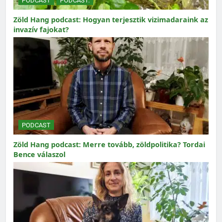
PODCAST
PODCAST.
Zöld Hang podcast: Hogyan terjesztik vizimadaraink az
invazív fajokat?
PODCAST
Zöld Hang podcast: Merre tovább, zöldpolitika? Tordai
Bence válaszol