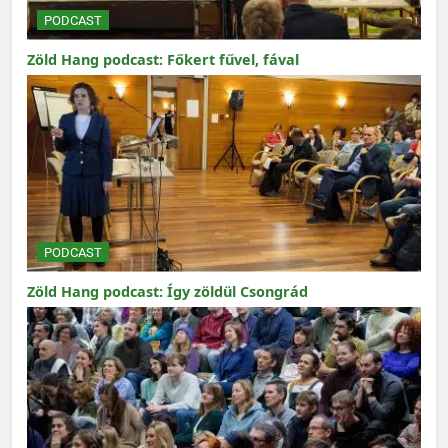
PODCAST
Zöld Hang podcast: Főkert fűvel, fával
PODCAST
Zöld Hang podcast: Így zöldül Csongrád