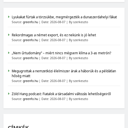
Lyukakat fúrtak a törzsükbe, megmérgezték a dunaszerdahelyi fákat
Source:
greenfo.hu
Date: 2026-08-07
By szerkeszto
Rekordmagas a német export, és ez nekünk is jó lehet
Source:
greenfo.hu
Date: 2026-08-07
By szerkeszto
„Nem űrtudomány” – miért nincs mégsem klíma a 3-as metrón?
Source:
greenfo.hu
Date: 2026-08-07
By szerkeszto
Megugrottak a nemzetközi élelmiszer árak a háborúk és a példátlan
hőség miatt
Source:
greenfo.hu
Date: 2026-08-07
By szerkeszto
Zöld Hang podcast: Fiatalok a társadalmi változás lehetőségeiről
Source:
greenfo.hu
Date: 2026-08-07
By szerkeszto
CÍMKÉK