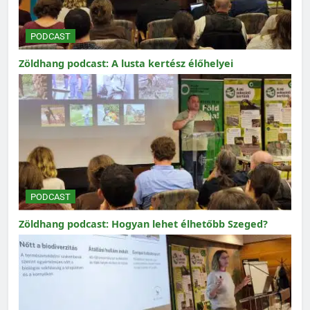
PODCAST
Zöldhang podcast: A lusta kertész élőhelyei
PODCAST
Zöldhang podcast: Hogyan lehet élhetőbb Szeged?