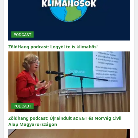
PODCAST
ZöldHang podcast: Legyél te is klímahős!
PODCAST
Zöldhang podcast: Újraindult az EGT és Norvég Civil
Alap Magyarországon