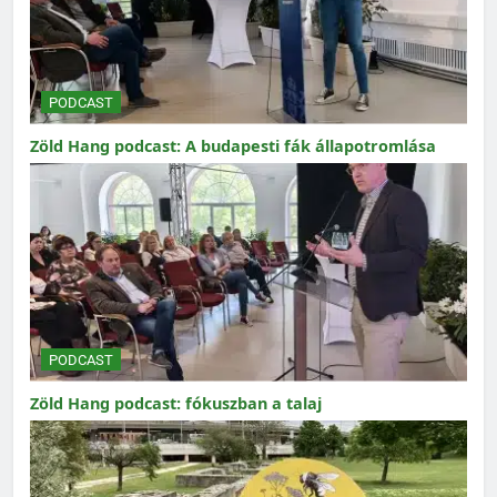
PODCAST
Zöld Hang podcast: A budapesti fák állapotromlása
PODCAST
Zöld Hang podcast: fókuszban a talaj