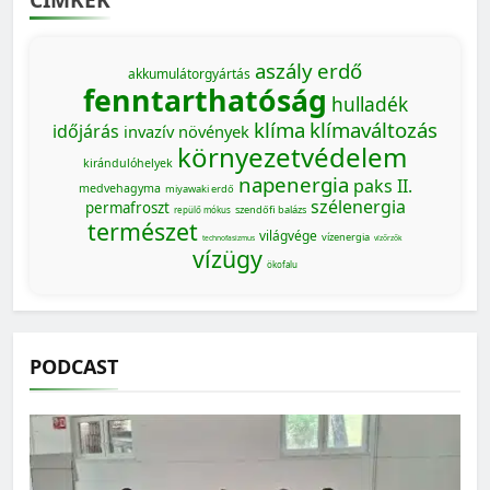
aszály
erdő
akkumulátorgyártás
fenntarthatóság
hulladék
klíma
klímaváltozás
időjárás
invazív növények
környezetvédelem
kirándulóhelyek
napenergia
paks II.
medvehagyma
miyawaki erdő
szélenergia
permafroszt
szendőfi balázs
repülő mókus
természet
világvége
vízenergia
technofasizmus
vízőrzők
vízügy
ökofalu
PODCAST