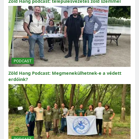
Zöld Hang podcast: településvezetés zöld szemmel
PODCAST
Zöld Hang Podcast: Megmenekülhetnek-e a védett
erdőink?