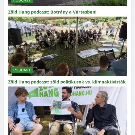
PODCAST
Zöld Hang podcast: Botrány a Vértesben!
PODCAST
Zöld Hang podcast: zöld politikusok vs. klímaaktivisták