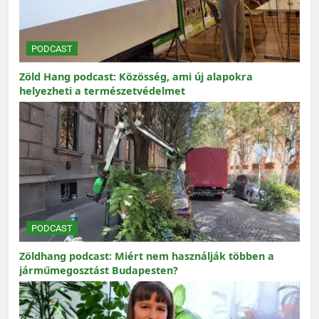
PODCAST
Zöld Hang podcast: Közösség, ami új alapokra
helyezheti a természetvédelmet
PODCAST
Zöldhang podcast: Miért nem használják többen a
járműmegosztást Budapesten?