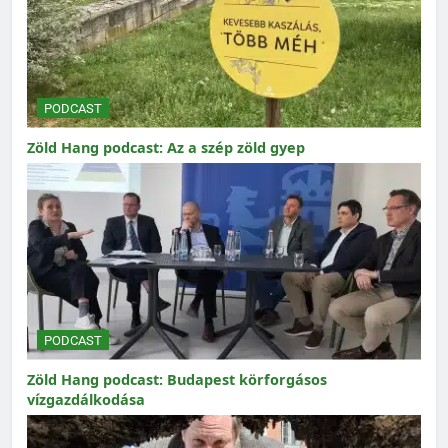
PODCAST
Zöld Hang podcast: Az a szép zöld gyep
PODCAST
Zöld Hang podcast: Budapest körforgásos
vízgazdálkodása