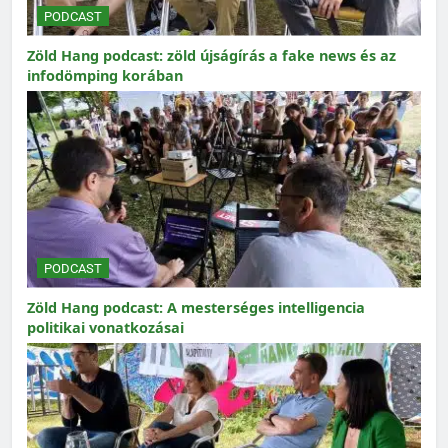
PODCAST
Zöld Hang podcast: zöld újságírás a fake news és az
infodömping korában
PODCAST
Zöld Hang podcast: A mesterséges intelligencia
politikai vonatkozásai