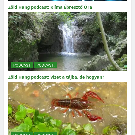
Zöld Hang podcast: Klíma Ébresztő Óra
PODCAST
PODCAST.
Zöld Hang podcast: Vizet a tájba, de hogyan?