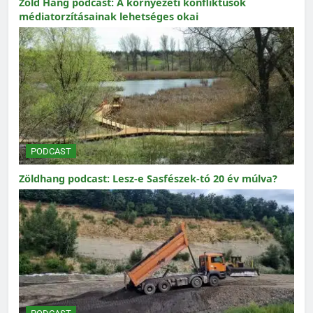
Zöld Hang podcast: A környezeti konfliktusok
médiatorzításainak lehetséges okai
PODCAST
Zöldhang podcast: Lesz-e Sasfészek-tó 20 év múlva?