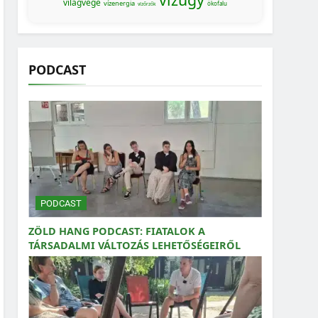
világvége
vízenergia
ökofalu
vízőrzők
PODCAST
PODCAST
ZÖLD HANG PODCAST: FIATALOK A
TÁRSADALMI VÁLTOZÁS LEHETŐSÉGEIRŐL