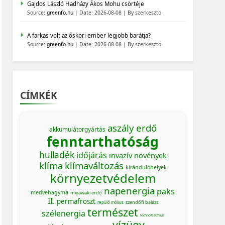
Gajdos László Hadházy Ákos Mohu csörtéje
Source:
greenfo.hu
Date: 2026-08-08
By szerkeszto
A farkas volt az őskori ember legjobb barátja?
Source:
greenfo.hu
Date: 2026-08-08
By szerkeszto
CÍMKÉK
aszály
erdő
akkumulátorgyártás
fenntarthatóság
hulladék
időjárás
invazív növények
klíma
klímaváltozás
kirándulóhelyek
környezetvédelem
napenergia
paks
medvehagyma
miyawaki erdő
II.
permafroszt
szendőfi balázs
repülő mókus
természet
szélenergia
technofasizmus
vízügy