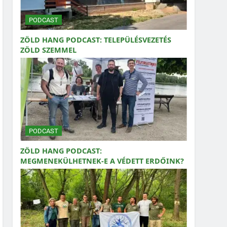
PODCAST
ZÖLD HANG PODCAST: TELEPÜLÉSVEZETÉS
ZÖLD SZEMMEL
PODCAST
ZÖLD HANG PODCAST:
MEGMENEKÜLHETNEK-E A VÉDETT ERDŐINK?