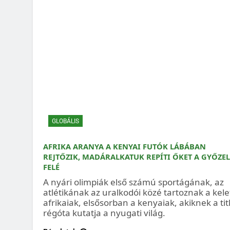
GLOBÁLIS
AFRIKA ARANYA A KENYAI FUTÓK LÁBÁBAN
REJTŐZIK, MADÁRALKATUK REPÍTI ŐKET A GYŐZE
FELÉ
A nyári olimpiák első számú sportágának, az
atlétikának az uralkodói közé tartoznak a kele
afrikaiak, elsősorban a kenyaiak, akiknek a tit
régóta kutatja a nyugati világ.