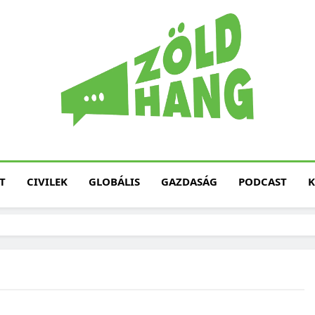
Magyarország Zöld H
Zöld Hang – Termé
Fenntarth
T
CIVILEK
GLOBÁLIS
GAZDASÁG
PODCAST
K