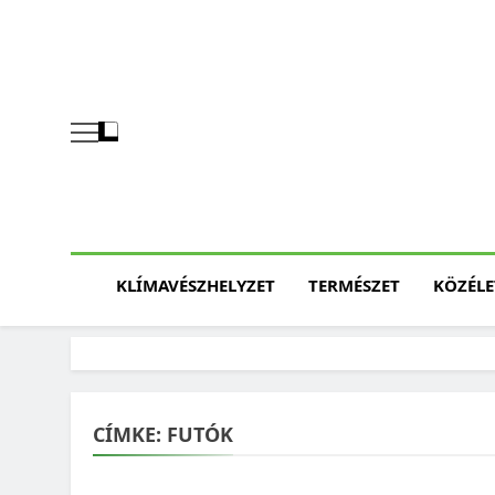
Skip
to
content
KLÍMAVÉSZHELYZET
TERMÉSZET
KÖZÉLE
CÍMKE:
FUTÓK