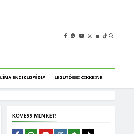
angja
szet, Klímaváltozás,
atóság, Jövő
LÍMA ENCIKLOPÉDIA
LEGUTÓBBI CIKKEINK
KÖVESS MINKET!