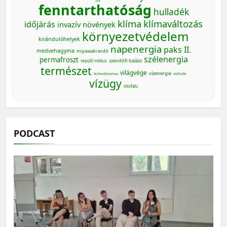
fenntarthatóság
hulladék
klíma
klímaváltozás
időjárás
invazív növények
környezetvédelem
kirándulóhelyek
napenergia
paks II.
medvehagyma
miyawaki erdő
szélenergia
permafroszt
szendőfi balázs
repülő mókus
természet
világvége
vízenergia
technofasizmus
vízőrzők
vízügy
ökofalu
PODCAST