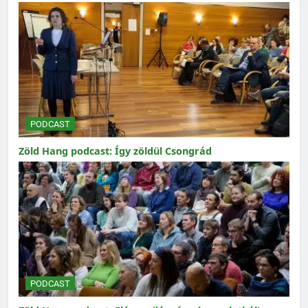
PODCAST
Zöld Hang podcast: Így zöldül Csongrád
PODCAST