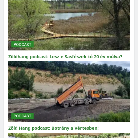
PODCAST
Zöldhang podcast: Lesz-e Sasfészek-tó 20 év múlva?
PODCAST
Zöld Hang podcast: Botrány a Vértesben!