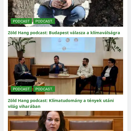
PODCAST
PODCAST.
Zöld Hang podcast: Budapest válasza a klímaválságra
PODCAST
PODCAST.
Zöld Hang podcast: Klímatudomány a tények utáni
világ viharában