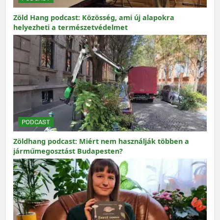
Zöld Hang podcast: Közösség, ami új alapokra
helyezheti a természetvédelmet
PODCAST
Zöldhang podcast: Miért nem használják többen a
járműmegosztást Budapesten?