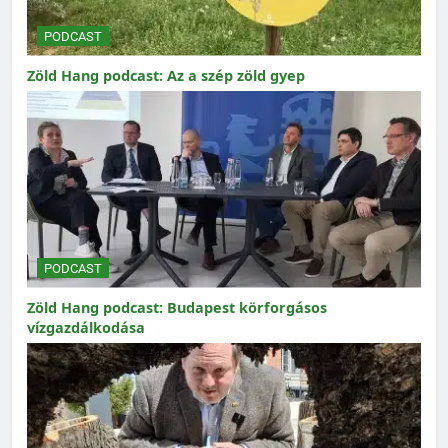
PODCAST
Zöld Hang podcast: Az a szép zöld gyep
PODCAST
Zöld Hang podcast: Budapest körforgásos
vízgazdálkodása