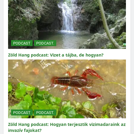
PODCAST
PODCAST.
Zöld Hang podcast: Vizet a tájba, de hogyan?
PODCAST
PODCAST.
Zöld Hang podcast: Hogyan terjesztik vizimadaraink az
invazív fajokat?