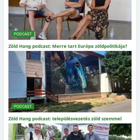
PODCAST
Zöld Hang podcast: Merre tart Európa zöldpolitikája?
PODCAST
Zöld Hang podcast: településvezetés zöld szemmel