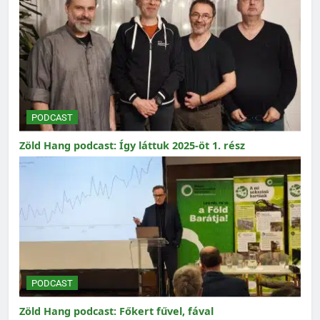
PODCAST
Zöld Hang podcast: Így láttuk 2025-öt 1. rész
PODCAST
Zöld Hang podcast: Főkert fűvel, fával