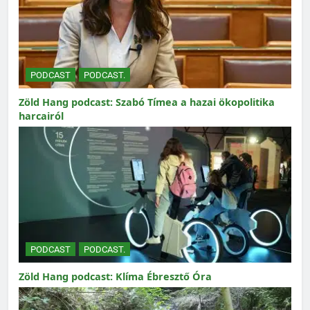
PODCAST
PODCAST.
Zöld Hang podcast: Szabó Tímea a hazai ökopolitika
harcairól
PODCAST
PODCAST.
Zöld Hang podcast: Klíma Ébresztő Óra