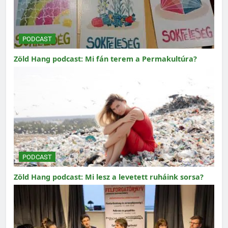
PODCAST
Zöld Hang podcast: Mi fán terem a Permakultúra?
PODCAST
Zöld Hang podcast: Mi lesz a levetett ruháink sorsa?