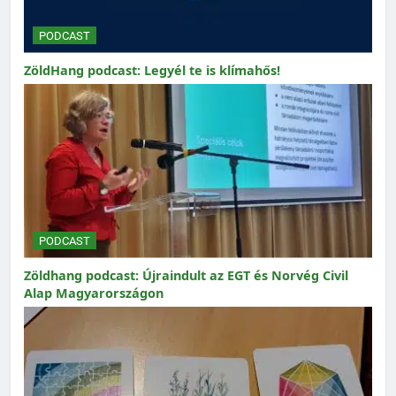
PODCAST
ZöldHang podcast: Legyél te is klímahős!
PODCAST
Zöldhang podcast: Újraindult az EGT és Norvég Civil
Alap Magyarországon