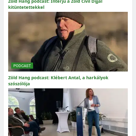
Zöld Hang podcast: Interjú a Zöld Civil Díjjal
kitüntetettekkel
PODCAST
Zöld Hang podcast: Klébert Antal, a harkályok
szószólója