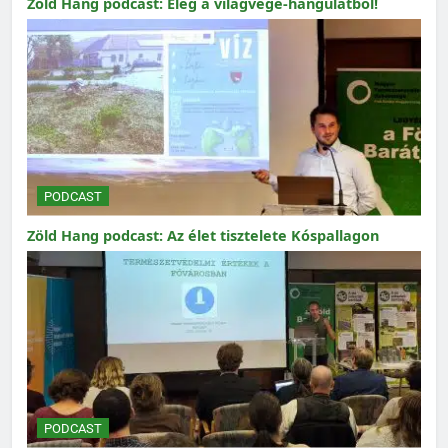
Zöld Hang podcast: Elég a világvége-hangulatból!
PODCAST
Zöld Hang podcast: Az élet tisztelete Kóspallagon
PODCAST