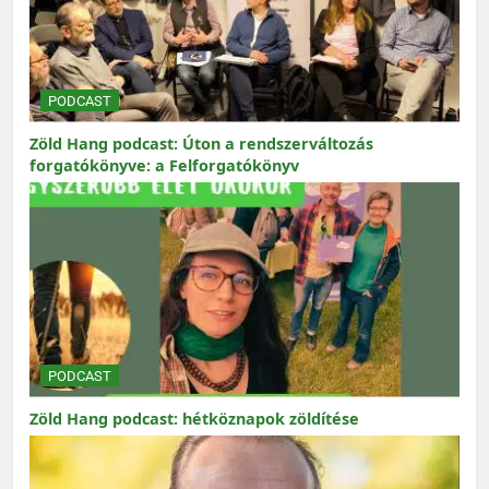
PODCAST
Zöld Hang podcast: Úton a rendszerváltozás
forgatókönyve: a Felforgatókönyv
PODCAST
Zöld Hang podcast: hétköznapok zöldítése