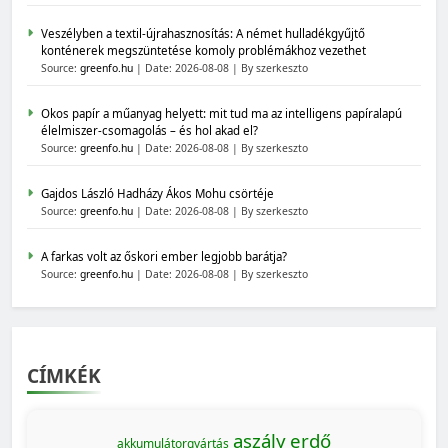
Veszélyben a textil-újrahasznosítás: A német hulladékgyűjtő
konténerek megszüntetése komoly problémákhoz vezethet
Source:
greenfo.hu
Date: 2026-08-08
By szerkeszto
Okos papír a műanyag helyett: mit tud ma az intelligens papíralapú
élelmiszer-csomagolás – és hol akad el?
Source:
greenfo.hu
Date: 2026-08-08
By szerkeszto
Gajdos László Hadházy Ákos Mohu csörtéje
Source:
greenfo.hu
Date: 2026-08-08
By szerkeszto
A farkas volt az őskori ember legjobb barátja?
Source:
greenfo.hu
Date: 2026-08-08
By szerkeszto
CÍMKÉK
aszály
erdő
akkumulátorgyártás