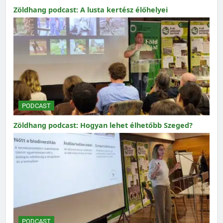
Zöldhang podcast: A lusta kertész élőhelyei
PODCAST
Zöldhang podcast: Hogyan lehet élhetőbb Szeged?
PODCAST